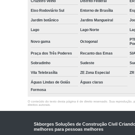
Cruzeiro Velho
Distrito Federal
ER
Eixo Rodoviário Sul
Entorno de Brasília
Esp
Jardim botânico
Jardins Mangueiral
Jo
Lago
Lago Norte
La
PT
Novo gama
Octogonal
Po
Praça dos Três Poderes
Recanto das Emas
SI
Sobradinho
Sudeste
Su
Vila Telebrasília
ZE Zona Especial
ZR
Águas Lindas de Goiás
Águas claras
Formosa
O conteúdo do texto desta página é de direito reservado. Sua reprodução, pa
direitos autorais
.
Skborges Soluções de Construção Civil Criand
melhores para pessoas melhores