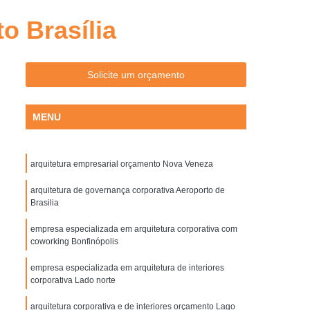
Arquitetura Comercial e Corporativa Goiânia
o Brasília
ativa Acustica Goiânia
 Ambientes Pequenos Goiânia
Solicite um orçamento
om Area de Convivencia Goiânia
Arquitetura Corporativa de Escritório Goiânia
MENU
a Estilo Industrial Goiânia
rnista Goiânia
Arquiteto Corporativo
arquitetura empresarial orçamento Nova Veneza
ativos
Arquitetura Corporativa
arquitetura de governança corporativa Aeroporto de
Arquitetura Corporativa em Goiânia
Brasilia
quitetura Decoração Corporativa
empresa especializada em arquitetura corporativa com
coworking Bonfinópolis
Arquitetura e Construção Corporativa
iva
Projeto Corporativo Arquitetura
empresa especializada em arquitetura de interiores
corporativa Lado norte
Arquitetura Biofilia
Biofilia Arquitetura
arquitetura corporativa e de interiores orçamento Lago