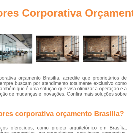
ra
Arquitetura Comercial Corporativa Goiânia
iores Corporativa Orçament
Arquitetura Corpor
to
Arquitetura Corporativa
bra
Arquitetura Corporativa c
Arquitetura Corporativa Comercial Goiânia
a
Arquitetura Corporativ
Arquitetura Corporativa Estilo Mode
Arquitetura Ambientes Corpor
porativa orçamento Brasília, acredite que proprietários de
 sempre buscam por atendimento totalmente exclusivo como
Arquitetura Corporativa em Brasília
 também que é uma solução que visa otimizar a operação e a
n
tação de mudanças e inovações. Confira mais soluções sobre
Arquitetura Corporativo
Ar
Arquitetura Design Corporativo
os
iores corporativa orçamento Brasília?
Escritório de Arquitetura Corporat
e
a
Projetos de Arquitetura Corporativa
os oferecidos, como projeto arquitetônico em Brasília,