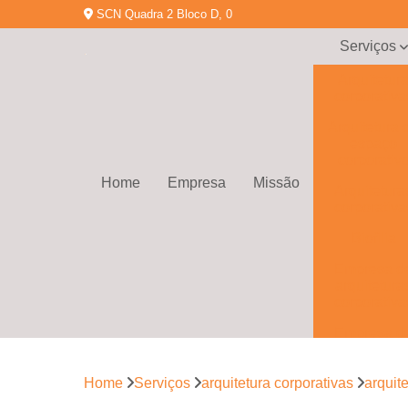
SCN Quadra 2 Bloco D, 0
Serviços
Arquitetur
corporativa
Arquitetura 
espaço
corporativ
Home
Empresa
Missão
Arquitetura
corporativa
Biofilia
Empresa d
arquitetura
corporativa
Empresa d
gerenciamen
de obras
Home
Serviços
arquitetura corporativas
arquite
Empresa d