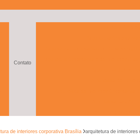
a
Arquitetura Ambien
s
Arquitetura Corporativa
de
Arquitetura Corporativa com Coworking Bra
o
Arquitetura Corporativa e de Interiores Brasí
Contato
s
Arquitetura de Escritó
s
Arquitetura de Govern
Arquitetura de Interiores Corporativa B
e
s
Arquitetura para Ambi
s
Arquitetura Ambiente Corp
e
to
Arquitetura Ambientes Cor
tura de interiores corporativa Brasília
arquitetura de interiores
Arquitetura com Drama
e