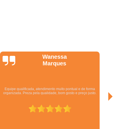
e Obras Empresariais em São Paulo
e Salas Comerciais em São Paulo
os de Escritórios em São Paulo
 de Obras Corporativas em São Paulo
 de Obras Corporativas em São Paulo
Anderson
de Obras de Escritório em São Paulo
Nunes
Obras de Salas Comerciais em São Paulo
de Obras de Escritórios em São Paulo
ormas em Salas Comerciais em São Paulo
Sérgio é fantástico. Melhor profissional para projetos
Projetos
corporativos do DF.
scritórios em São Paulo
as Comerciais em São Paulo
e Obras
Gerenciamento de Obras
Gerenciamento de Obras em Brasília