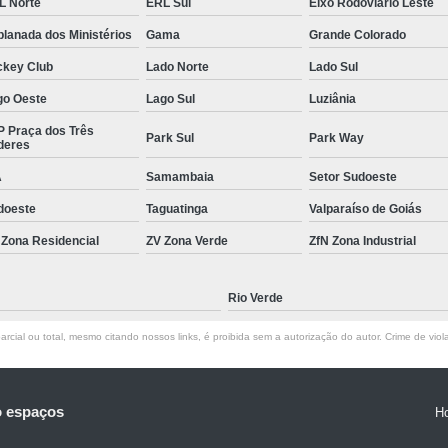
L Norte
ERL Sul
Eixo Rodoviário Leste
Neuroarquitetura Projetos
lanada dos Ministérios
Gama
Grande Colorado
Projeto Arquitetônico p
ckey Club
Lado Norte
Lado Sul
Projeto de Arquitetura 
go Oeste
Lago Sul
Luziânia
Projeto de Escritóri
P Praça dos Três
Park Sul
Park Way
deres
Projeto de Escritório
A
Samambaia
Setor Sudoeste
Projeto de Escritório de A
doeste
Taguatinga
Valparaíso de Goiás
Projeto de Escritório d
 Zona Residencial
ZV Zona Verde
ZfN Zona Industrial
Projeto de Escritório Grande em São Paulo
Projeto de Escritór
Rio Verde
Projeto de Interiores p
rcial ou total, mesmo citando nossos links, é proibida sem a autorização do autor. Crime de viol
Projeto Escritório d
Projetos de Escritório
o espaços
H
Projeto de Escritorio