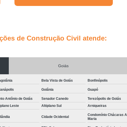
Gerenciamento de Obras em Goiâni
Gerenciamento e Execução de Obras
Gerenciamento e Implementação de Obra
Gerenciamento Obras Comerciais
ões de Construção Civil atende:
Empresa de Gestão de Obras
Gestão de
Gestão de Obras e Projetos
Gestão de Ob
Gestão de Obras na Construção C
Goiás
Gestão de Projetos em Obras Civis
agoiânia
Bela Vista de Goiás
Bonfinópolis
Gestão em Obras
Serviço de 
anápolis
Goiânia
Guapó
Neuroarquitetura Comercial
Neuroarquite
to Antônio de Goiás
Senador Canedo
Terezópolis de Goiás
Neuroarquitetura em Goiânia
iplano Leste
Altiplano Sul
Arniqueiras
Neuroarquitetura Empresaria
Condomínio Chácaras 
lândia
Cidade Ocidental
Maria
Neuroarquitetura no Ambiente Corporativo