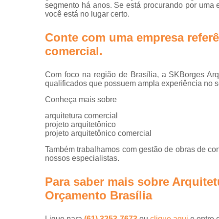
segmento há anos. Se está procurando por uma 
você está no lugar certo.
Conte com uma empresa referê
comercial
.
Com foco na região de Brasília, a SKBorges Arqu
qualificados que possuem ampla experiência no s
Conheça mais sobre
arquitetura comercial
projeto arquitetônico
projeto arquitetônico comercial
Também trabalhamos com gestão de obras de const
nossos especialistas.
Para saber mais sobre Arquitet
Orçamento Brasília
Ligue para
(61) 3253-7673
ou
clique aqui
e entre 