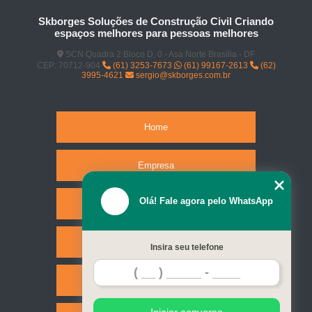
Skborges Soluções de Construção Civil Criando
espaços melhores para pessoas melhores
SCN Quadra 2 Bloco D, 0 - Asa Norte Brasília - DF
CEP: 70712-904
(61) 3253-7673
(61) 99167-2613
(62)
3995-4621
sergio@skborges.com.br
Home
Empresa
Olá! Fale agora pelo WhatsApp
Missão
Serviços
Insira seu telefone
Contato