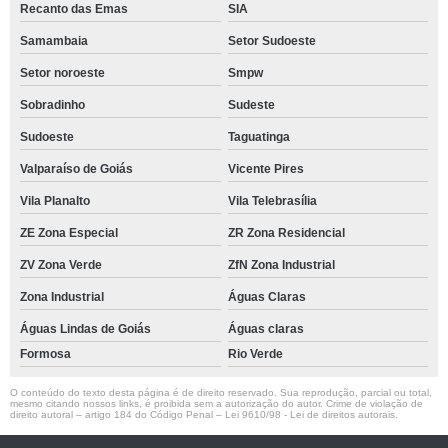
Recanto das Emas
SIA
Samambaia
Setor Sudoeste
Setor noroeste
Smpw
Sobradinho
Sudeste
Sudoeste
Taguatinga
Valparaíso de Goiás
Vicente Pires
Vila Planalto
Vila Telebrasília
ZE Zona Especial
ZR Zona Residencial
ZV Zona Verde
ZfN Zona Industrial
Zona Industrial
Águas Claras
Águas Lindas de Goiás
Águas claras
Formosa
Rio Verde
O conteúdo do texto desta página é de direito reservado. Sua reprodução, parcial ou total,
mesmo citando nossos links, é proibida sem a autorização do autor. Crime de violação de
direito autoral – artigo 184 do Código Penal –
Lei 9610/98 - Lei de direitos autorais
.