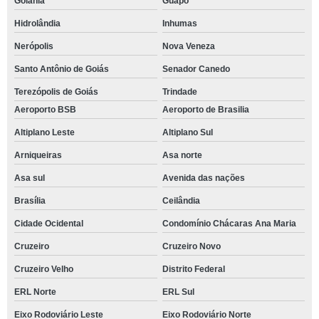
Goiânia
Guapó
Hidrolândia
Inhumas
Nerópolis
Nova Veneza
Santo Antônio de Goiás
Senador Canedo
Terezópolis de Goiás
Trindade
Aeroporto BSB
Aeroporto de Brasilia
Altiplano Leste
Altiplano Sul
Arniqueiras
Asa norte
Asa sul
Avenida das nações
Brasília
Ceilândia
Cidade Ocidental
Condomínio Chácaras Ana Maria
Cruzeiro
Cruzeiro Novo
Cruzeiro Velho
Distrito Federal
ERL Norte
ERL Sul
Eixo Rodoviário Leste
Eixo Rodoviário Norte