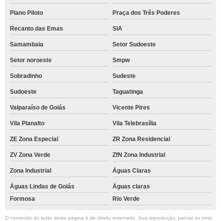
Plano Piloto
Praça dos Três Poderes
Recanto das Emas
SIA
Samambaia
Setor Sudoeste
Setor noroeste
Smpw
Sobradinho
Sudeste
Sudoeste
Taguatinga
Valparaíso de Goiás
Vicente Pires
Vila Planalto
Vila Telebrasília
ZE Zona Especial
ZR Zona Residencial
ZV Zona Verde
ZfN Zona Industrial
Zona Industrial
Águas Claras
Águas Lindas de Goiás
Águas claras
Formosa
Rio Verde
O conteúdo do texto desta página é de direito reservado. Sua reprodução, parcial ou total,