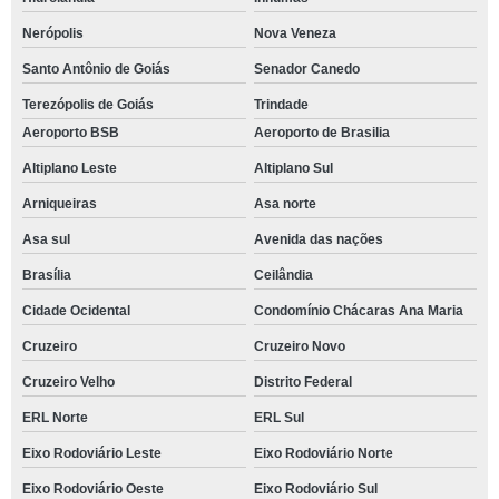
Nerópolis
Nova Veneza
Santo Antônio de Goiás
Senador Canedo
Terezópolis de Goiás
Trindade
Aeroporto BSB
Aeroporto de Brasilia
Altiplano Leste
Altiplano Sul
Arniqueiras
Asa norte
Asa sul
Avenida das nações
Brasília
Ceilândia
Cidade Ocidental
Condomínio Chácaras Ana Maria
Cruzeiro
Cruzeiro Novo
Cruzeiro Velho
Distrito Federal
ERL Norte
ERL Sul
Eixo Rodoviário Leste
Eixo Rodoviário Norte
Eixo Rodoviário Oeste
Eixo Rodoviário Sul