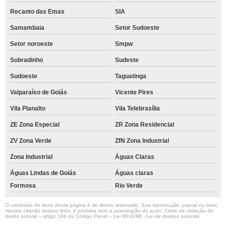
Recanto das Emas
SIA
Samambaia
Setor Sudoeste
Setor noroeste
Smpw
Sobradinho
Sudeste
Sudoeste
Taguatinga
Valparaíso de Goiás
Vicente Pires
Vila Planalto
Vila Telebrasília
ZE Zona Especial
ZR Zona Residencial
ZV Zona Verde
ZfN Zona Industrial
Zona Industrial
Águas Claras
Águas Lindas de Goiás
Águas claras
Formosa
Rio Verde
O conteúdo do texto desta página é de direito reservado. Sua reprodução, parcial ou total,
mesmo citando nossos links, é proibida sem a autorização do autor. Crime de violação de
direito autoral – artigo 184 do Código Penal –
Lei 9610/98 - Lei de direitos autorais
.