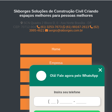
Skborges Soluções de Construção Civil Criando
espaços melhores para pessoas melhores
SCN Quadra 2 Bloco D, 0 - Asa Norte Brasília - DF
CEP: 70712-904
(61) 3253-7673
(61) 99167-2613
(62)
3995-4621
sergio@skborges.com.br
Home
Empresa
Olá! Fale agora pelo WhatsApp
Missão
Serviços
Insira seu telefone
Contato