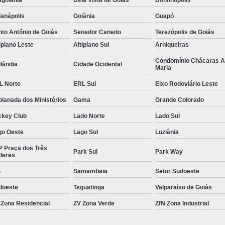
Gerenciamento de Obras em Goiâni
anápolis
Goiânia
Guapó
Gerenciamento e Execução de Obras
to Antônio de Goiás
Senador Canedo
Terezópolis de Goiás
iplano Leste
Altiplano Sul
Arniqueiras
Gerenciamento e Implementação de Obra
Condomínio Chácaras 
Gerenciamento Obras Comerciais
lândia
Cidade Ocidental
Maria
Empresa de Gestão de Obras
Gestão de
L Norte
ERL Sul
Eixo Rodoviário Leste
Gestão de Obras e Projetos
Gestão de Ob
lanada dos Ministérios
Gama
Grande Colorado
Gestão de Obras na Construção C
ckey Club
Lado Norte
Lado Sul
Gestão de Projetos em Obras Civis
go Oeste
Lago Sul
Luziânia
Gestão em Obras
Serviço de 
P Praça dos Três
Park Sul
Park Way
deres
Neuroarquitetura Comercial
Neuroarquite
A
Samambaia
Setor Sudoeste
Neuroarquitetura em Goiânia
doeste
Taguatinga
Valparaíso de Goiás
Neuroarquitetura Empresaria
 Zona Residencial
ZV Zona Verde
ZfN Zona Industrial
Neuroarquitetura no Ambiente Corporativo