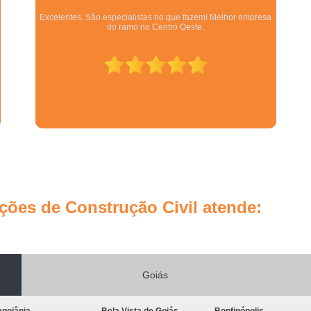
empresa
Equipe qualificada, atendimento muito pontual e de forma
Empresa de Gestão de Custos d
organizada. Preza pela qualidade, bom gosto e preço justo.
Empresa de Gestão de Obras d
Empresa de Gestão de Projet
Empresa de Gestão e Consultoria
Empresa de Planejamento e Gestão
Empresa Especialista em Gestão 
Empresa Especialista em Gestão de 
Empresa Especializada em Gestão 
ões de Construção Civil atende:
Escritório de Gestão de Obras e Ref
Gestão de Obras de E
Gestão de Obras de Sal
Goiás
Gerenciamento de Implantação d
Gerenciamento de Obras Arquitetura
agoiânia
Bela Vista de Goiás
Bonfinópolis