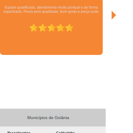
Sérgio é fantástico. Melhor profissional para projetos
e Obras Empresariais em São Paulo
corporativos do DF.
e Salas Comerciais em São Paulo
os de Escritórios em São Paulo
 de Obras Corporativas em São Paulo
 de Obras Corporativas em São Paulo
de Obras de Escritório em São Paulo
Obras de Salas Comerciais em São Paulo
de Obras de Escritórios em São Paulo
ormas em Salas Comerciais em São Paulo
scritórios em São Paulo
as Comerciais em São Paulo
Municípios de Goiânia
e Obras
Gerenciamento de Obras
Gerenciamento de Obras em Brasília
Brazabrantes
Caldazinha