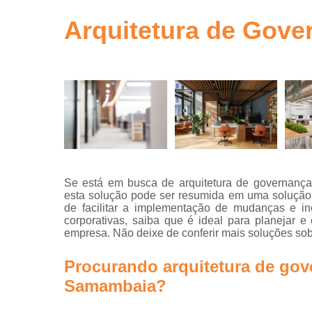
gestão de ob
em sp
Arquitetura de Gov
Gerenciamen
de obra
Gestão de o
Neuro
arquitetur
Projeto de
escritório
Projeto de
Se está em busca de arquitetura de governança
escritórios
esta solução pode ser resumida em uma solução 
de facilitar a implementação de mudanças e in
Projeto tur
corporativas, saiba que é ideal para planejar e
key
empresa. Não deixe de conferir mais soluções sob
Projetos
arquitetônic
Procurando arquitetura de gov
Projetos d
Samambaia?
arquitetur