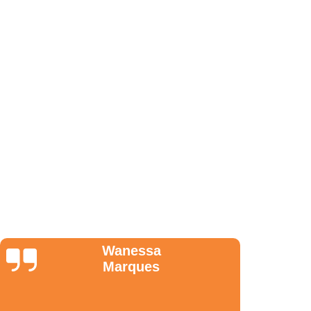
de Arquitetura em São Paulo
erenciamento de Obra em São Paulo
nto de Obra em São Paulo
 Projetos e Obras em São Paulo
o de Projetos em São Paulo
scalização de Obras em São Paulo
enciamento de Obras em São Paulo
enciamento de Obras em São Paulo
a de Obras em São Paulo
ento de Obras em São Paulo
Gerenciamento de Obras em São Paulo
Anderson
 Obras em São Paulo
Nunes
de Interiores em São Paulo
de Obras de Escritórios em São Paulo