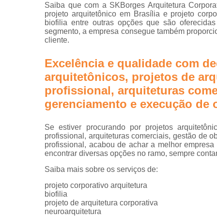
Projetos d
Saiba que com a SKBorges Arquitetura Corporat
escritórios
projeto arquitetônico em Brasília e projeto corpor
biofilia entre outras opções que são oferecid
Projetos tu
segmento, a empresa consegue também proporcio
key
cliente.
Excelência e qualidade com de
arquitetônicos, projetos de arq
profissional, arquiteturas come
gerenciamento e execução de o
Se estiver procurando por projetos arquitetôni
profissional, arquiteturas comerciais, gestão de
profissional, acabou de achar a melhor empresa
encontrar diversas opções no ramo, sempre conta
Saiba mais sobre os serviços de:
projeto corporativo arquitetura
biofilia
projeto de arquitetura corporativa
neuroarquitetura