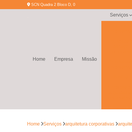
SCN Quadra 2 Bloco D, 0
Serviços
Arquitetur
corporativa
Arquitetura 
espaço
corporativ
Home
Empresa
Missão
Arquitetura
corporativa
Biofilia
Empresa d
arquitetura
corporativa
Empresa d
gerenciamen
de obras
Home
Serviços
arquitetura corporativas
arquit
Empresa d