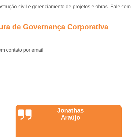
Projetos Corporativos 
rução civil e gerenciamento de projetos e obras. Fale com
Empresa de Arquitetura para G
Empresa de Gerenciame
tura de Governança Corporativa
Empresa de Gerenciamento de
Empresa de Gerenciament
em contato por email.
Empresa de Gerenciamento e Fi
Empresa de Planejamento e Ger
Empresa Especializada em Ger
Empresa Gerenciador
Empresa para Gerenciam
Escritório de Arquitetura para 
Wanessa
Gerenciadoras de
Marques
Gerenciamento de Obras 
Empresa de Arquitetura e Gestão 