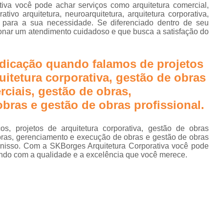
e
Biofilia na Arquitetura Corporativa
B
iva você pode achar serviços como arquitetura comercial,
ativo arquitetura, neuroarquitetura, arquitetura corporativa,
Design Biofílico
Design Biofílico A
as para a sua necessidade. Se diferenciado dentro de seu
rn
nar um atendimento cuidadoso e que busca a satisfação do
Design Biofílico em Goiânia
Design
Projeto Biofílico
Arquitetura de
dicação quando falamos de projetos
Arquitetura de Salas 
uitetura corporativa, gestão de obras
Arquitetura para Sala
rciais, gestão de obras,
bras e gestão de obras profissional.
Escritório Arquitetur
Escritório de Arquitetura Corp
cos, projetos de arquitetura corporativa, gestão de obras
Escritório de Arquitetura Empr
 obras, gerenciamento e execução de obras e gestão de obras
 nisso. Com a SKBorges Arquitetura Corporativa você pode
Escritório de Arquitetur
ndo com a qualidade e a excelência que você merece.
Projeto de Arquitetura Corporativa em Sã
Projeto de Arquitetura para
Projeto de Arquitetura para