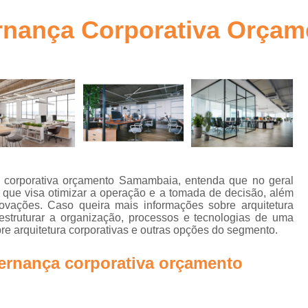
ra
Arquitetura Comercial Corporativa Goiânia
ernança Corporativa Orça
Arquitetura Corpor
to
Arquitetura Corporativa
bra
Arquitetura Corporativa c
Arquitetura Corporativa Comercial Goiânia
a
Arquitetura Corporativ
Arquitetura Corporativa Estilo Mode
Arquitetura Ambientes Corpor
 corporativa orçamento Samambaia, entenda que no geral
que visa otimizar a operação e a tomada de decisão, além
Arquitetura Corporativa em Brasília
ovações. Caso queira mais informações sobre arquitetura
n
 estruturar a organização, processos e tecnologias de uma
Arquitetura Corporativo
Ar
re arquitetura corporativas e outras opções do segmento.
Arquitetura Design Corporativo
os
ernança corporativa orçamento
Escritório de Arquitetura Corporat
e
a
Projetos de Arquitetura Corporativa