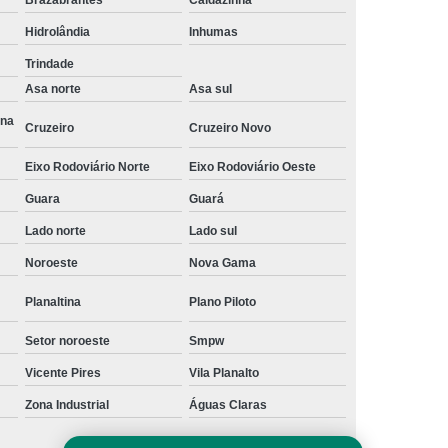
a
Gerenciamento de Projetos e Obras
Hidrolândia
Inhumas
Gerenciamento e Fiscalização de Obras
Trindade
Asa norte
Asa sul
s
Gerenciamento e Planejamento de Obras
Ana
Planejamento e Gerenciamento de Obras
Cruzeiro
Cruzeiro Novo
 Obras
Gestão de Obras de Construção Civil
Eixo Rodoviário Norte
Eixo Rodoviário Oeste
ras em Brasília
Gestão de Obras em Goiânia
Guara
Guará
ivil
Gestão de Obras Profissional
Lado norte
Lado sul
Gestão e Gerenciamento de Obras
Noroeste
Nova Gama
Gestão de Obras
Neuroarquitetura
Planaltina
Plano Piloto
tura Corporativa
Neuroarquitetura em Brasília
Setor noroeste
Smpw
Neuroarquitetura em Hospitais
Vicente Pires
Vila Planalto
l
Neuroarquitetura Iluminação
Zona Industrial
Águas Claras
Neuroarquitetura no Ambiente de Trabalho