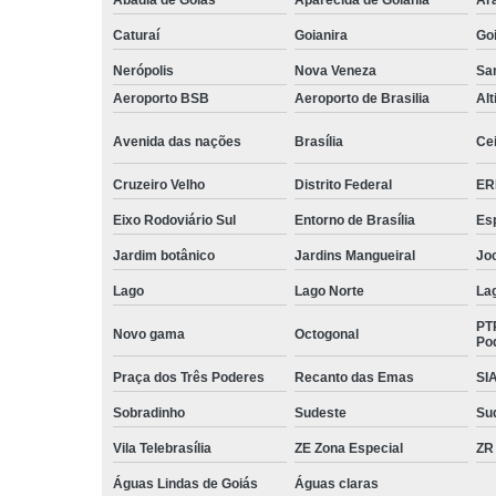
Caturaí
Goianira
Goi
Nerópolis
Nova Veneza
San
Aeroporto BSB
Aeroporto de Brasilia
Alt
Avenida das nações
Brasília
Cei
Cruzeiro Velho
Distrito Federal
ER
Eixo Rodoviário Sul
Entorno de Brasília
Esp
Jardim botânico
Jardins Mangueiral
Jo
Lago
Lago Norte
La
PT
Novo gama
Octogonal
Po
Praça dos Três Poderes
Recanto das Emas
SI
Sobradinho
Sudeste
Su
Vila Telebrasília
ZE Zona Especial
ZR
Águas Lindas de Goiás
Águas claras