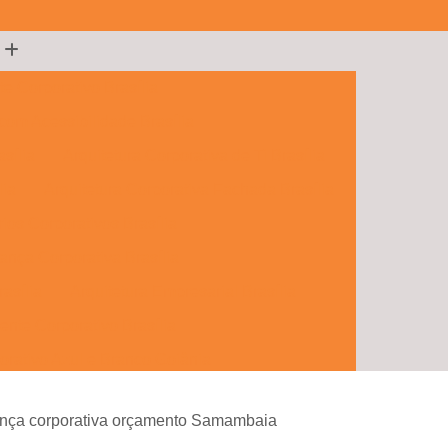
te Corporativo Brasília
 com Acessibilidade Brasília
sília
Arquitetura Corporativa de Ti Brasília
lia
Arquitetura Corporativa Fachada Brasília
rios Corporativos Brasília
ança Corporativa Brasília
rasília
Arquitetura Empresarial Brasília
ente Corporativo Brasília
orativo Azul e Branco Goiânia
porativos e Comerciais Goiânia
nança corporativa orçamento Samambaia
 Hall Corporativo Goiânia