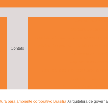
a
Arquitetura Ambien
s
Arquitetura Corporativa
de
Arquitetura Corporativa com Coworking Bra
o
Arquitetura Corporativa e de Interiores Brasí
Contato
s
Arquitetura de Escritó
s
Arquitetura de Govern
Arquitetura de Interiores Corporativa B
e
s
Arquitetura para Ambi
s
Arquitetura Ambiente Corp
e
to
Arquitetura Ambientes Cor
etura para ambiente corporativo Brasília
arquitetura de gover
Arquitetura com Drama
e