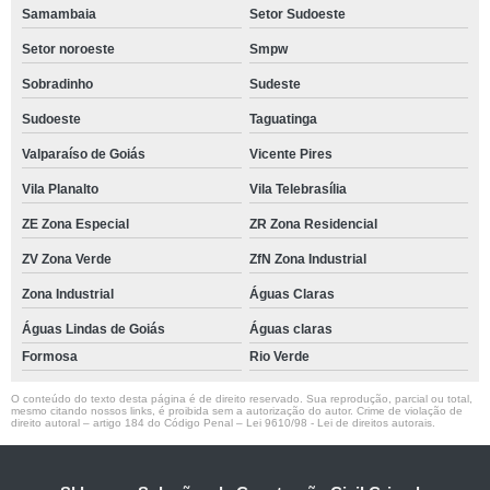
Samambaia
Setor Sudoeste
Setor noroeste
Smpw
Sobradinho
Sudeste
Sudoeste
Taguatinga
Valparaíso de Goiás
Vicente Pires
Vila Planalto
Vila Telebrasília
ZE Zona Especial
ZR Zona Residencial
ZV Zona Verde
ZfN Zona Industrial
Zona Industrial
Águas Claras
Águas Lindas de Goiás
Águas claras
Formosa
Rio Verde
O conteúdo do texto desta página é de direito reservado. Sua reprodução, parcial ou total,
mesmo citando nossos links, é proibida sem a autorização do autor. Crime de violação de
direito autoral – artigo 184 do Código Penal –
Lei 9610/98 - Lei de direitos autorais
.