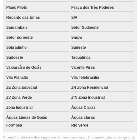
Plano Piloto
Praça dos Três Poderes
Recanto das Emas
SIA
Samambaia
Setor Sudoeste
Setor noroeste
Smpw
Sobradinho
Sudeste
Sudoeste
Taguatinga
Valparaíso de Goiás
Vicente Pires
Vila Planalto
Vila Telebrasília
ZE Zona Especial
ZR Zona Residencial
ZV Zona Verde
ZfN Zona Industrial
Zona Industrial
Águas Claras
Águas Lindas de Goiás
Águas claras
Formosa
Rio Verde
O conteúdo do texto desta página é de direito reservado. Sua reprodução, parcial ou total,