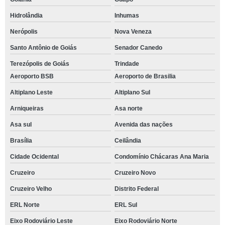
Hidrolândia
Inhumas
Nerópolis
Nova Veneza
Santo Antônio de Goiás
Senador Canedo
Terezópolis de Goiás
Trindade
Aeroporto BSB
Aeroporto de Brasilia
Altiplano Leste
Altiplano Sul
Arniqueiras
Asa norte
Asa sul
Avenida das nações
Brasília
Ceilândia
Cidade Ocidental
Condomínio Chácaras Ana Maria
Cruzeiro
Cruzeiro Novo
Cruzeiro Velho
Distrito Federal
ERL Norte
ERL Sul
Eixo Rodoviário Leste
Eixo Rodoviário Norte