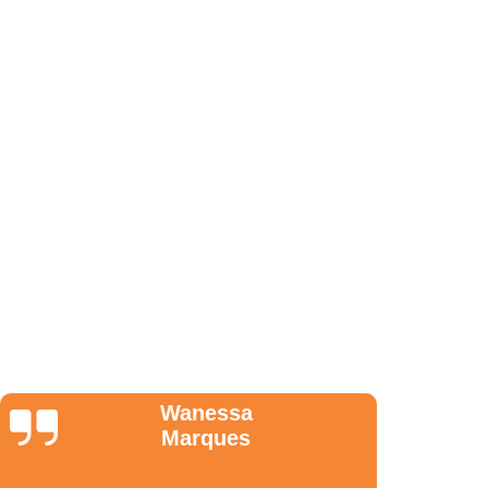
de Arquitetura em São Paulo
erenciamento de Obra em São Paulo
nto de Obra em São Paulo
 Projetos e Obras em São Paulo
o de Projetos em São Paulo
scalização de Obras em São Paulo
enciamento de Obras em São Paulo
enciamento de Obras em São Paulo
a de Obras em São Paulo
ento de Obras em São Paulo
Gerenciamento de Obras em São Paulo
 Obras em São Paulo
Anderson
Nunes
de Interiores em São Paulo
de Obras de Escritórios em São Paulo