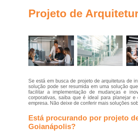
gestão de ob
em sp
Projeto de Arquitetu
Gerenciamen
de obra
Gestão de o
Neuro
arquitetur
Projeto de
escritório
Projeto de
Se está em busca de projeto de arquitetura de in
escritórios
solução pode ser resumida em uma solução que 
facilitar a implementação de mudanças e inov
Projeto tur
corporativas, saiba que é ideal para planejar e
key
empresa. Não deixe de conferir mais soluções sob
Projetos
arquitetônic
Está procurando por projeto de
Projetos d
Goianápolis?
arquitetur