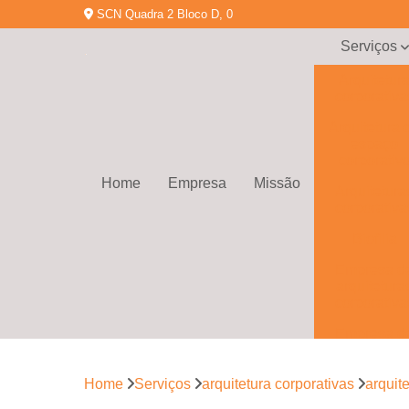
SCN Quadra 2 Bloco D, 0
Serviços
Arquitetur
corporativa
Arquitetura 
espaço
corporativ
Home
Empresa
Missão
Arquitetura
corporativa
Biofilia
Empresa d
arquitetura
corporativa
Empresa d
gerenciamen
de obras
Home
Serviços
arquitetura corporativas
arquit
Empresa d