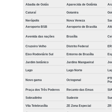
Abadia de Goiás
Aparecida de Goiânia
Ar
Caturaí
Goianira
Goi
Nerópolis
Nova Veneza
San
Aeroporto BSB
Aeroporto de Brasilia
Alt
Avenida das nações
Brasília
Cei
Cruzeiro Velho
Distrito Federal
ER
Eixo Rodoviário Sul
Entorno de Brasília
Esp
Jardim botânico
Jardins Mangueiral
Jo
Lago
Lago Norte
La
PT
Novo gama
Octogonal
Po
Praça dos Três Poderes
Recanto das Emas
SI
Sobradinho
Sudeste
Su
Vila Telebrasília
ZE Zona Especial
ZR