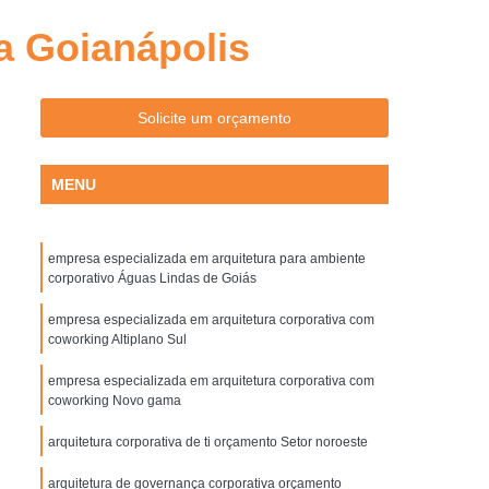
Arquitetura Comercial e Corporativa Goiânia
va Goianápolis
ativa Acustica Goiânia
 Ambientes Pequenos Goiânia
Solicite um orçamento
om Area de Convivencia Goiânia
Arquitetura Corporativa de Escritório Goiânia
MENU
a Estilo Industrial Goiânia
rnista Goiânia
Arquiteto Corporativo
empresa especializada em arquitetura para ambiente
ativos
Arquitetura Corporativa
corporativo Águas Lindas de Goiás
Arquitetura Corporativa em Goiânia
empresa especializada em arquitetura corporativa com
coworking Altiplano Sul
quitetura Decoração Corporativa
empresa especializada em arquitetura corporativa com
Arquitetura e Construção Corporativa
coworking Novo gama
iva
Projeto Corporativo Arquitetura
arquitetura corporativa de ti orçamento Setor noroeste
Arquitetura Biofilia
Biofilia Arquitetura
arquitetura de governança corporativa orçamento