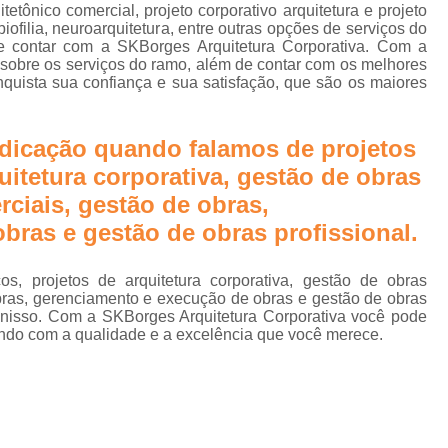
e
Biofilia na Arquitetura Corporativa
B
itetônico comercial, projeto corporativo arquitetura e projeto
 biofilia, neuroarquitetura, entre outras opções de serviços do
Design Biofílico
Design Biofílico A
e contar com a SKBorges Arquitetura Corporativa. Com a
rn
 sobre os serviços do ramo, além de contar com os melhores
Design Biofílico em Goiânia
Design
nquista sua confiança e sua satisfação, que são os maiores
Projeto Biofílico
Arquitetura de
dicação quando falamos de projetos
Arquitetura de Salas 
uitetura corporativa, gestão de obras
Arquitetura para Sala
rciais, gestão de obras,
Escritório Arquitetur
bras e gestão de obras profissional.
Escritório de Arquitetura Corp
Escritório de Arquitetura Empr
cos, projetos de arquitetura corporativa, gestão de obras
 obras, gerenciamento e execução de obras e gestão de obras
Escritório de Arquitetur
 nisso. Com a SKBorges Arquitetura Corporativa você pode
ndo com a qualidade e a excelência que você merece.
Projeto de Arquitetura Corporativa em Sã
Projeto de Arquitetura para
Projeto de Arquitetura para