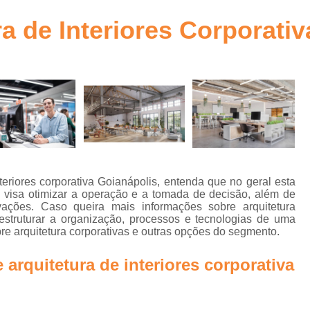
ra
Arquitetura Comercial Corporativa Goiânia
ra de Interiores Corporati
Arquitetura Corpor
to
Arquitetura Corporativa
bra
Arquitetura Corporativa c
Arquitetura Corporativa Comercial Goiânia
a
Arquitetura Corporativ
Arquitetura Corporativa Estilo Mode
Arquitetura Ambientes Corpor
teriores corporativa Goianápolis, entenda que no geral esta
visa otimizar a operação e a tomada de decisão, além de
Arquitetura Corporativa em Brasília
ações. Caso queira mais informações sobre arquitetura
n
 estruturar a organização, processos e tecnologias de uma
Arquitetura Corporativo
Ar
re arquitetura corporativas e outras opções do segmento.
Arquitetura Design Corporativo
os
 arquitetura de interiores corporativa
Escritório de Arquitetura Corporat
e
a
Projetos de Arquitetura Corporativa