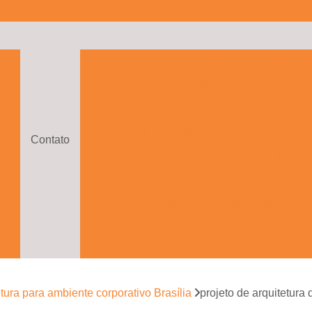
a
Arquitetura Ambien
s
Arquitetura Corporativa
de
Arquitetura Corporativa com Coworking Bra
o
Arquitetura Corporativa e de Interiores Brasí
Contato
s
Arquitetura de Escritó
s
Arquitetura de Govern
Arquitetura de Interiores Corporativa B
e
s
Arquitetura para Ambi
s
Arquitetura Ambiente Corp
e
to
Arquitetura Ambientes Cor
etura para ambiente corporativo Brasília
projeto de arquitetura 
Arquitetura com Drama
e