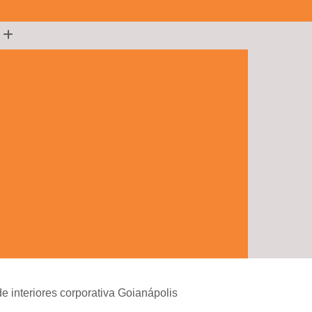
te Corporativo Brasília
 com Acessibilidade Brasília
sília
Arquitetura Corporativa de Ti Brasília
lia
Arquitetura Corporativa Fachada Brasília
rios Corporativos Brasília
ança Corporativa Brasília
rasília
Arquitetura Empresarial Brasília
ente Corporativo Brasília
orativo Azul e Branco Goiânia
porativos e Comerciais Goiânia
de interiores corporativa Goianápolis
 Hall Corporativo Goiânia