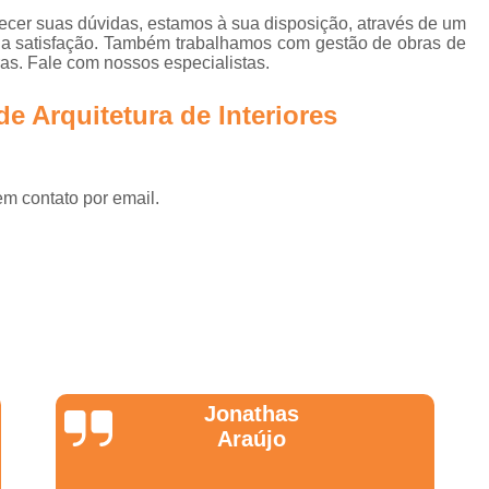
Projetos Corporativos 
ecer suas dúvidas, estamos à sua disposição, através de um
Empresa de Arquitetura para G
a satisfação. Também trabalhamos com gestão de obras de
ras. Fale com nossos especialistas.
Empresa de Gerenciame
e Arquitetura de Interiores
Empresa de Gerenciamento de
Empresa de Gerenciament
Empresa de Gerenciamento e Fi
em contato por email.
Empresa de Planejamento e Ger
Empresa Especializada em Ger
Empresa Gerenciador
Empresa para Gerenciam
Escritório de Arquitetura para 
Gerenciadoras de
Wanessa
Marques
Gerenciamento de Obras 
Empresa de Arquitetura e Gestão 