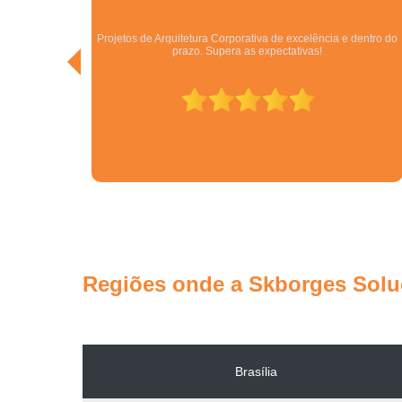
dentro do
Excelentes. São especialistas no que fazem! Melhor empresa
do ramo no Centro Oeste.
Regiões onde a Skborges Soluç
Brasília