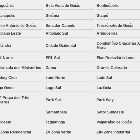
agoiânia
Bela Vista de Goiás
Bonfinópolis
Gerenciamento de Obras em Goiâni
anápolis
Goiânia
Guapó
Gerenciamento e Execução de Obras
to Antônio de Goiás
Senador Canedo
Terezópolis de Goiás
Gerenciamento e Implementação de Obra
iplano Leste
Altiplano Sul
Arniqueiras
Gerenciamento Obras Comerciais
Condomínio Chácaras 
lândia
Cidade Ocidental
Maria
Empresa de Gestão de Obras
Gestão de
L Norte
ERL Sul
Eixo Rodoviário Leste
Gestão de Obras e Projetos
Gestão de Ob
lanada dos Ministérios
Gama
Grande Colorado
Gestão de Obras na Construção C
ckey Club
Lado Norte
Lado Sul
Gestão de Projetos em Obras Civis
go Oeste
Lago Sul
Luziânia
Gestão em Obras
Serviço de 
P Praça dos Três
Park Sul
Park Way
deres
Neuroarquitetura Comercial
Neuroarquite
A
Samambaia
Setor Sudoeste
Neuroarquitetura em Goiânia
doeste
Taguatinga
Valparaíso de Goiás
Neuroarquitetura Empresaria
 Zona Residencial
ZV Zona Verde
ZfN Zona Industrial
Neuroarquitetura no Ambiente Corporativo