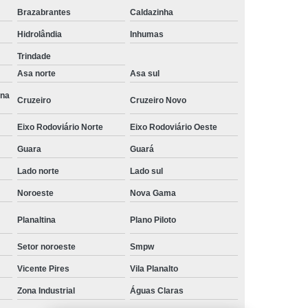
Brazabrantes
Caldazinha
a
Gerenciamento de Projetos e Obras
Hidrolândia
Inhumas
Gerenciamento e Fiscalização de Obras
Trindade
s
Gerenciamento e Planejamento de Obras
Asa norte
Asa sul
Planejamento e Gerenciamento de Obras
Ana
Cruzeiro
Cruzeiro Novo
 Obras
Gestão de Obras de Construção Civil
Eixo Rodoviário Norte
Eixo Rodoviário Oeste
ras em Brasília
Gestão de Obras em Goiânia
Guara
Guará
ivil
Gestão de Obras Profissional
Lado norte
Lado sul
Gestão e Gerenciamento de Obras
Noroeste
Nova Gama
Gestão de Obras
Neuroarquitetura
Planaltina
Plano Piloto
tura Corporativa
Neuroarquitetura em Brasília
Setor noroeste
Smpw
Neuroarquitetura em Hospitais
Vicente Pires
Vila Planalto
l
Neuroarquitetura Iluminação
Zona Industrial
Águas Claras
Neuroarquitetura no Ambiente de Trabalho