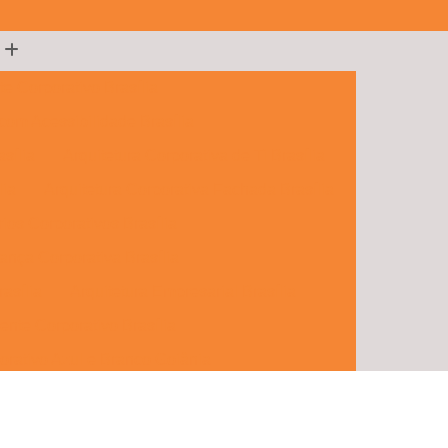
te Corporativo Brasília
 com Acessibilidade Brasília
sília
Arquitetura Corporativa de Ti Brasília
lia
Arquitetura Corporativa Fachada Brasília
rios Corporativos Brasília
ança Corporativa Brasília
rasília
Arquitetura Empresarial Brasília
ente Corporativo Brasília
orativo Azul e Branco Goiânia
porativos e Comerciais Goiânia
 Hall Corporativo Goiânia