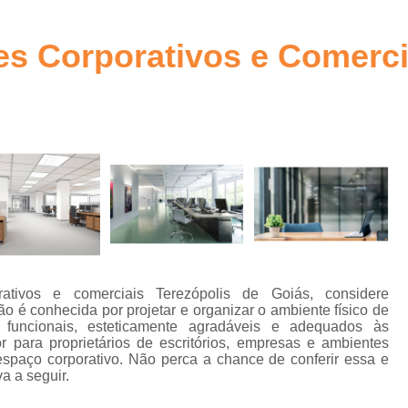
ra
Arquitetura Comercial Corporativa Goiânia
Arquitetura Corpor
es Corporativos e Comerci
to
Arquitetura Corporativa
bra
Arquitetura Corporativa c
Arquitetura Corporativa Comercial Goiânia
a
Arquitetura Corporativ
Arquitetura Corporativa Estilo Mode
Arquitetura Ambientes Corpor
Arquitetura Corporativa em Brasília
n
Arquitetura Corporativo
Ar
rativos e comerciais Terezópolis de Goiás, considere
o é conhecida por projetar e organizar o ambiente físico de
Arquitetura Design Corporativo
funcionais, esteticamente agradáveis e adequados às
os
r para proprietários de escritórios, empresas e ambientes
Escritório de Arquitetura Corporat
espaço corporativo. Não perca a chance de conferir essa e
e
a a seguir.
a
Projetos de Arquitetura Corporativa