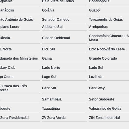
agoiânia
Bela Vista de Goiás
Bonfinópolis
Gerenciamento de Obras em Goiâni
anápolis
Goiânia
Guapó
Gerenciamento e Execução de Obras
to Antônio de Goiás
Senador Canedo
Terezópolis de Goiás
Gerenciamento e Implementação de Obra
iplano Leste
Altiplano Sul
Arniqueiras
Gerenciamento Obras Comerciais
Condomínio Chácaras 
lândia
Cidade Ocidental
Maria
Empresa de Gestão de Obras
Gestão de
L Norte
ERL Sul
Eixo Rodoviário Leste
Gestão de Obras e Projetos
Gestão de Ob
lanada dos Ministérios
Gama
Grande Colorado
Gestão de Obras na Construção C
ckey Club
Lado Norte
Lado Sul
Gestão de Projetos em Obras Civis
go Oeste
Lago Sul
Luziânia
Gestão em Obras
Serviço de 
P Praça dos Três
Park Sul
Park Way
deres
Neuroarquitetura Comercial
Neuroarquite
A
Samambaia
Setor Sudoeste
Neuroarquitetura em Goiânia
doeste
Taguatinga
Valparaíso de Goiás
Neuroarquitetura Empresaria
 Zona Residencial
ZV Zona Verde
ZfN Zona Industrial
Neuroarquitetura no Ambiente Corporativo