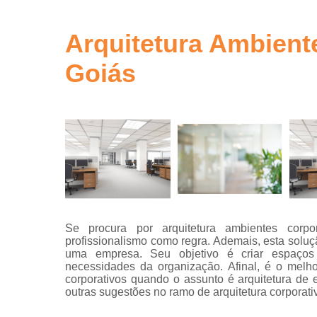
gestão de ob
em sp
Arquitetura Ambient
Gerenciamen
de obra
Goiás
Gestão de o
Neuro
arquitetur
Projeto de
escritório
Projeto de
escritórios
Projeto tur
key
Se procura por arquitetura ambientes corpo
profissionalismo como regra. Ademais, esta soluçã
Projetos
uma empresa. Seu objetivo é criar espaços 
arquitetônic
necessidades da organização. Afinal, é o melho
corporativos quando o assunto é arquitetura de 
Projetos d
outras sugestões no ramo de arquitetura corporativ
arquitetur