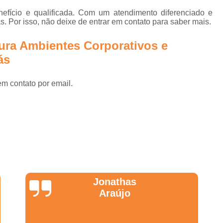
Projetos Corporativos 
efício e qualificada. Com um atendimento diferenciado e
Empresa de Arquitetura para G
. Por isso, não deixe de entrar em contato para saber mais.
Empresa de Gerenciame
tura Ambientes Corporativos e
Empresa de Gerenciamento de
ás
Empresa de Gerenciament
em contato por email.
Empresa de Gerenciamento e Fi
Empresa de Planejamento e Ger
Empresa Especializada em Ger
Empresa Gerenciador
Empresa para Gerenciam
Escritório de Arquitetura para 
Wanessa
Gerenciadoras de
Marques
Gerenciamento de Obras 
Empresa de Arquitetura e Gestão 