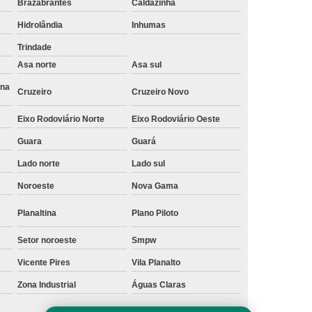
Brazabrantes
Caldazinha
a
Gerenciamento de Projetos e Obras
Hidrolândia
Inhumas
Gerenciamento e Fiscalização de Obras
Trindade
s
Gerenciamento e Planejamento de Obras
Asa norte
Asa sul
Planejamento e Gerenciamento de Obras
Ana
Cruzeiro
Cruzeiro Novo
 Obras
Gestão de Obras de Construção Civil
Eixo Rodoviário Norte
Eixo Rodoviário Oeste
ras em Brasília
Gestão de Obras em Goiânia
Guara
Guará
ivil
Gestão de Obras Profissional
Lado norte
Lado sul
Gestão e Gerenciamento de Obras
Noroeste
Nova Gama
Gestão de Obras
Neuroarquitetura
Planaltina
Plano Piloto
tura Corporativa
Neuroarquitetura em Brasília
Setor noroeste
Smpw
Neuroarquitetura em Hospitais
Vicente Pires
Vila Planalto
l
Neuroarquitetura Iluminação
Zona Industrial
Águas Claras
Neuroarquitetura no Ambiente de Trabalho