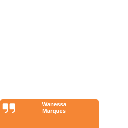
de Arquitetura em São Paulo
erenciamento de Obra em São Paulo
nto de Obra em São Paulo
 Projetos e Obras em São Paulo
o de Projetos em São Paulo
scalização de Obras em São Paulo
enciamento de Obras em São Paulo
enciamento de Obras em São Paulo
a de Obras em São Paulo
ento de Obras em São Paulo
Gerenciamento de Obras em São Paulo
Anderson
 Obras em São Paulo
Nunes
de Interiores em São Paulo
de Obras de Escritórios em São Paulo