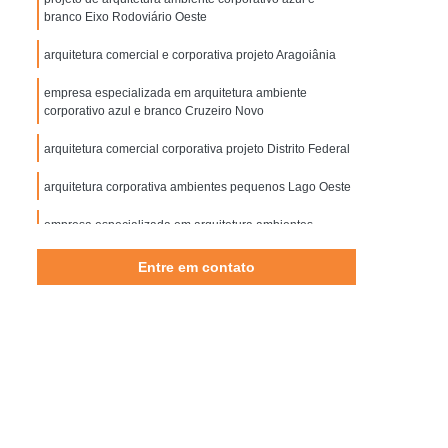
iofilia para Arquitetura
Biofílico Design
branco Eixo Rodoviário Oeste
rquitetura
Design Biofílico em Brasília
arquitetura comercial e corporativa projeto Aragoiânia
 Biofílico Interiores
Designer Biofílico
empresa especializada em arquitetura ambiente
 Escritórios Corporativos em São Paulo
corporativo azul e branco Cruzeiro Novo
Corporativas em São Paulo
arquitetura comercial corporativa projeto Distrito Federal
 Corporativa em São Paulo
arquitetura corporativa ambientes pequenos Lago Oeste
a Corporativa em São Paulo
empresa especializada em arquitetura ambientes
corporativos e comerciais Park Way
orativa e Empresarial em São Paulo
Entre em contato
esarial e Corporativa em São Paulo
arquitetura corporativa com area de convivencia Nova
Veneza
as Corporativas em São Paulo
o Paulo
Projeto de Arquitetura Empresarial
 Salas Corporativas em São Paulo
 Salas Empresariais em São Paulo