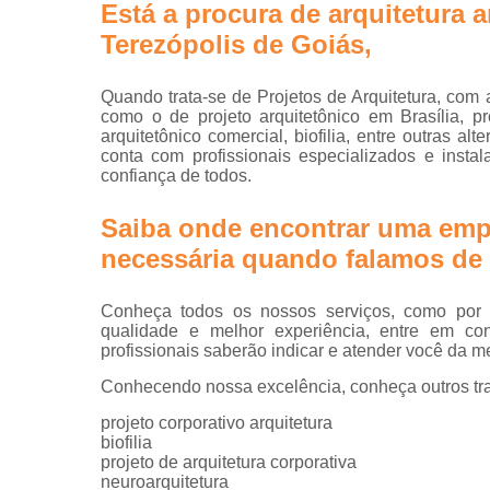
Está a procura de arquitetura 
Projetos d
escritórios
Terezópolis de Goiás,
Projetos tu
key
Quando trata-se de Projetos de Arquitetura, com 
como o de projeto arquitetônico em Brasília, proj
arquitetônico comercial, biofilia, entre outras a
conta com profissionais especializados e inst
confiança de todos.
Saiba onde encontrar uma emp
necessária quando falamos de p
Conheça todos os nossos serviços, como por ex
qualidade e melhor experiência, entre em co
profissionais saberão indicar e atender você da m
Conhecendo nossa excelência, conheça outros tr
projeto corporativo arquitetura
biofilia
projeto de arquitetura corporativa
neuroarquitetura