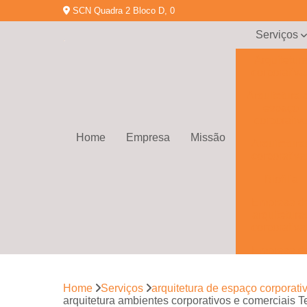
SCN Quadra 2 Bloco D, 0
Serviços
Arquitetur
corporativa
Arquitetura 
espaço
corporativ
Home
Empresa
Missão
Arquitetura
corporativa
Biofilia
Empresa d
arquitetura
corporativa
Empresa d
gerenciamen
de obras
Home
Serviços
arquitetura de espaço corporati
Empresa d
arquitetura ambientes corporativos e comerciais T