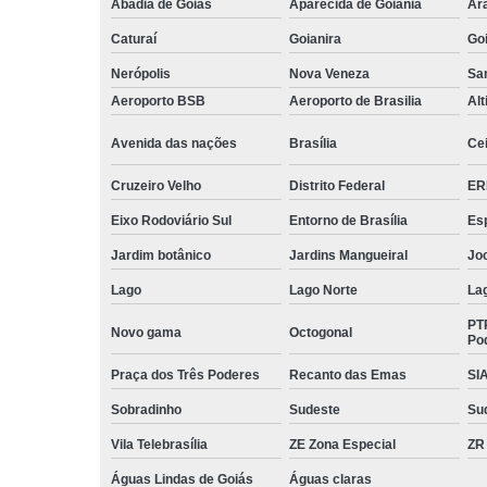
Abadia de Goiás
Aparecida de Goiânia
Ar
Caturaí
Goianira
Goi
Nerópolis
Nova Veneza
San
Aeroporto BSB
Aeroporto de Brasilia
Alt
Avenida das nações
Brasília
Cei
Cruzeiro Velho
Distrito Federal
ER
Eixo Rodoviário Sul
Entorno de Brasília
Esp
Jardim botânico
Jardins Mangueiral
Jo
Lago
Lago Norte
La
PT
Novo gama
Octogonal
Po
Praça dos Três Poderes
Recanto das Emas
SI
Sobradinho
Sudeste
Su
Vila Telebrasília
ZE Zona Especial
ZR
Águas Lindas de Goiás
Águas claras