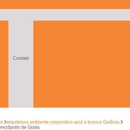
a
Arquitetura Ambien
s
Arquitetura Corporativa
de
Arquitetura Corporativa com Coworking Bra
o
Arquitetura Corporativa e de Interiores Brasí
Contato
s
Arquitetura de Escritó
s
Arquitetura de Govern
Arquitetura de Interiores Corporativa B
e
s
Arquitetura para Ambi
s
Arquitetura Ambiente Corp
e
to
Arquitetura Ambientes Cor
vo
arquitetura ambiente corporativo azul e branco Goiânia
Arquitetura com Drama
e
erezópolis de Goiás