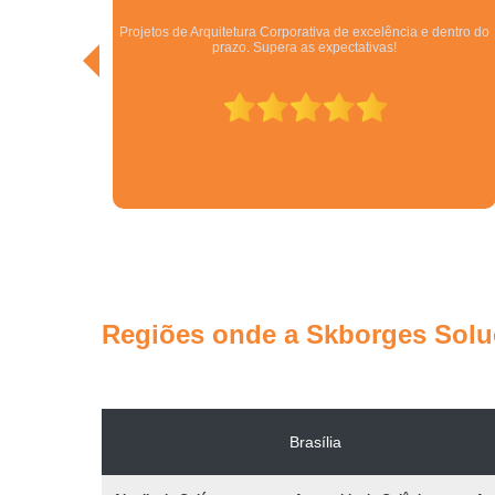
dentro do
Excelentes. São especialistas no que fazem! Melhor empresa
do ramo no Centro Oeste.
Regiões onde a Skborges Soluç
Brasília