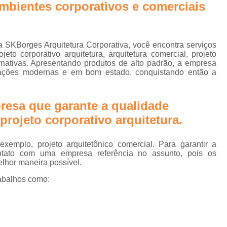
ambientes corporativos e comerciais
e
Biofilia na Arquitetura Corporativa
B
Design Biofílico
Design Biofílico A
rn
Design Biofílico em Goiânia
Design
a SKBorges Arquitetura Corporativa, você encontra serviços
eto corporativo arquitetura, arquitetura comercial, projeto
Projeto Biofílico
Arquitetura de
lternativas. Apresentando produtos de alto padrão, a empresa
alações modernas e em bom estado, conquistando então a
Arquitetura de Salas 
Arquitetura para Sala
resa que garante a qualidade
Escritório Arquitetur
rojeto corporativo arquitetura.
Escritório de Arquitetura Corp
Escritório de Arquitetura Empr
emplo, projeto arquitetônico comercial. Para garantir a
ntato com uma empresa referência no assunto, pois os
Escritório de Arquitetur
elhor maneira possível.
Projeto de Arquitetura Corporativa em Sã
abalhos como:
Projeto de Arquitetura para
Projeto de Arquitetura para