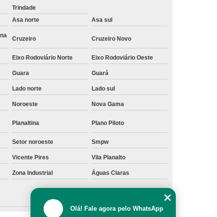
Trindade
a
Gerenciamento de Projetos e Obras
Asa norte
Asa sul
Gerenciamento e Fiscalização de Obras
Ana
Cruzeiro
Cruzeiro Novo
s
Gerenciamento e Planejamento de Obras
Eixo Rodoviário Norte
Eixo Rodoviário Oeste
Planejamento e Gerenciamento de Obras
Guara
Guará
 Obras
Gestão de Obras de Construção Civil
Lado norte
Lado sul
ras em Brasília
Gestão de Obras em Goiânia
Noroeste
Nova Gama
ivil
Gestão de Obras Profissional
Planaltina
Plano Piloto
Gestão e Gerenciamento de Obras
Setor noroeste
Smpw
Gestão de Obras
Neuroarquitetura
Vicente Pires
Vila Planalto
tura Corporativa
Neuroarquitetura em Brasília
Zona Industrial
Águas Claras
Neuroarquitetura em Hospitais
l
Neuroarquitetura Iluminação
Neuroarquitetura no Ambiente de Trabalho
Olá! Fale agora pelo WhatsApp