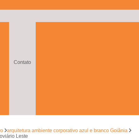
a
Arquitetura Ambien
s
Arquitetura Corporativa
de
Arquitetura Corporativa com Coworking Bra
o
Arquitetura Corporativa e de Interiores Brasí
Contato
s
Arquitetura de Escritó
s
Arquitetura de Govern
Arquitetura de Interiores Corporativa B
e
s
Arquitetura para Ambi
s
Arquitetura Ambiente Corp
e
to
Arquitetura Ambientes Cor
vo
arquitetura ambiente corporativo azul e branco Goiânia
Arquitetura com Drama
e
oviário Leste