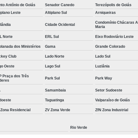
to Antônio de Goiás
Senador Canedo
Terezópolis de Goiás
Gerenciamento de Obras em Goiâni
iplano Leste
Altiplano Sul
Arniqueiras
Gerenciamento e Execução de Obras
Condomínio Chácaras 
lândia
Cidade Ocidental
Maria
Gerenciamento e Implementação de Obra
L Norte
ERL Sul
Eixo Rodoviário Leste
Gerenciamento Obras Comerciais
lanada dos Ministérios
Gama
Grande Colorado
Empresa de Gestão de Obras
Gestão de
ckey Club
Lado Norte
Lado Sul
Gestão de Obras e Projetos
Gestão de Ob
go Oeste
Lago Sul
Luziânia
Gestão de Obras na Construção C
P Praça dos Três
Park Sul
Park Way
Gestão de Projetos em Obras Civis
deres
A
Samambaia
Setor Sudoeste
Gestão em Obras
Serviço de 
doeste
Taguatinga
Valparaíso de Goiás
Neuroarquitetura Comercial
Neuroarquite
 Zona Residencial
ZV Zona Verde
ZfN Zona Industrial
Neuroarquitetura em Goiânia
Neuroarquitetura Empresaria
Rio Verde
Neuroarquitetura no Ambiente Corporativo