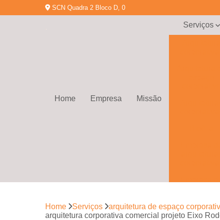
SCN Quadra 2 Bloco D, 0
Serviços
Arquitetur
corporativa
Arquitetura 
espaço
corporativ
Home
Empresa
Missão
Arquitetura
corporativa
Biofilia
Empresa d
arquitetura
corporativa
Empresa d
gerenciamen
de obras
Home
Serviços
arquitetura de espaço corporati
Empresa d
arquitetura corporativa comercial projeto Eixo Rod