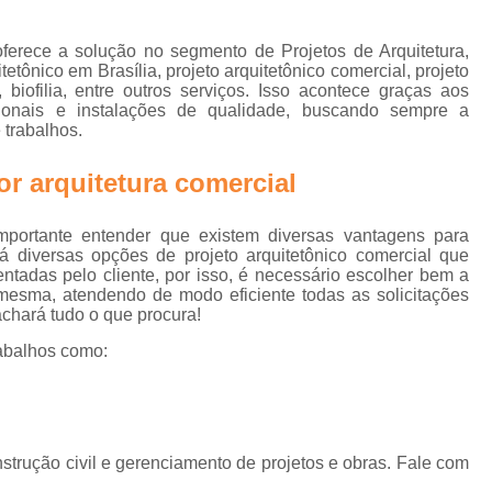
e
Biofilia na Arquitetura Corporativa
B
Design Biofílico
Design Biofílico A
ferece a solução no segmento de Projetos de Arquitetura,
rn
itetônico em Brasília, projeto arquitetônico comercial, projeto
Design Biofílico em Goiânia
Design
, biofilia, entre outros serviços. Isso acontece graças aos
ionais e instalações de qualidade, buscando sempre a
Projeto Biofílico
Arquitetura de
 trabalhos.
Arquitetura de Salas 
r arquitetura comercial
Arquitetura para Sala
Escritório Arquitetur
portante entender que existem diversas vantagens para
á diversas opções de projeto arquitetônico comercial que
Escritório de Arquitetura Corp
adas pelo cliente, por isso, é necessário escolher bem a
esma, atendendo de modo eficiente todas as solicitações
Escritório de Arquitetura Empr
 achará tudo o que procura!
Escritório de Arquitetur
abalhos como:
Projeto de Arquitetura Corporativa em Sã
Projeto de Arquitetura para
Projeto de Arquitetura para
rução civil e gerenciamento de projetos e obras. Fale com