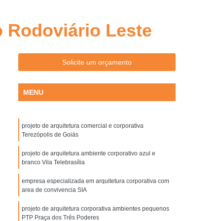
Arquitetura Comercial e Corporativa Goiânia
ativa Acustica Goiânia
o Rodoviário Leste
 Ambientes Pequenos Goiânia
om Area de Convivencia Goiânia
Solicite um orçamento
Arquitetura Corporativa de Escritório Goiânia
a Estilo Industrial Goiânia
MENU
rnista Goiânia
Arquiteto Corporativo
ativos
Arquitetura Corporativa
projeto de arquitetura comercial e corporativa
Terezópolis de Goiás
Arquitetura Corporativa em Goiânia
projeto de arquitetura ambiente corporativo azul e
quitetura Decoração Corporativa
branco Vila Telebrasília
Arquitetura e Construção Corporativa
empresa especializada em arquitetura corporativa com
area de convivencia SIA
iva
Projeto Corporativo Arquitetura
Arquitetura Biofilia
Biofilia Arquitetura
projeto de arquitetura corporativa ambientes pequenos
PTP Praça dos Três Poderes