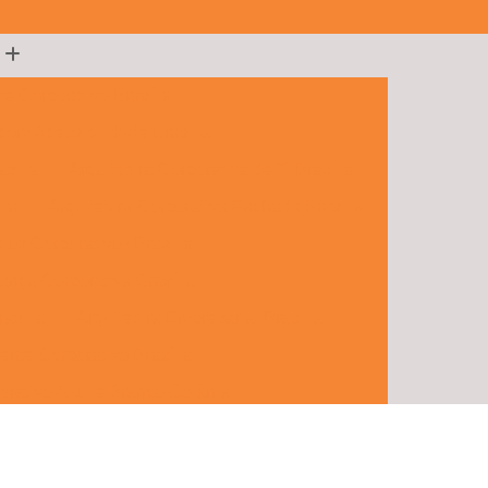
te Corporativo Brasília
 com Acessibilidade Brasília
sília
Arquitetura Corporativa de Ti Brasília
lia
Arquitetura Corporativa Fachada Brasília
rios Corporativos Brasília
ança Corporativa Brasília
rasília
Arquitetura Empresarial Brasília
ente Corporativo Brasília
orativo Azul e Branco Goiânia
porativos e Comerciais Goiânia
 Hall Corporativo Goiânia