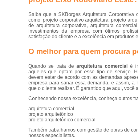
Projetos d
escritórios
Saiba que a SKBorges Arquitetura Corporativa o
Projetos tu
como, projeto corporativo arquitetura, projeto arqu
key
de arquitetura corporativa, arquitetura comercial
investimentos da empresa com ótimos profiss
satisfação do cliente e a excelência em produtos e
O melhor para quem procura po
Quando se trata de
arquitetura comercial
é im
aqueles que optam por esse tipo de serviço. H
devem estar de acordo com as demandas apresent
empresa para sanar essa demanda, e assim, a m
que o cliente realizar. É garantido que aqui, você
Conhecendo nossa excelência, conheça outros tr
arquitetura comercial
projeto arquitetônico
projeto arquitetônico comercial
Também trabalhamos com gestão de obras de const
nossos especialistas.