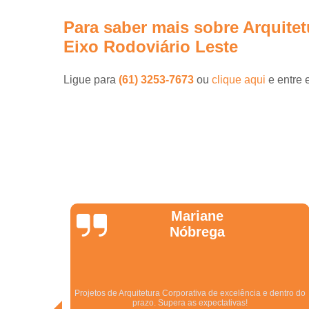
Para saber mais sobre Arquitet
Eixo Rodoviário Leste
Ligue para
(61) 3253-7673
ou
clique aqui
e entre 
Jonathas
Araújo
dentro do
Excelentes. São especialistas no que fazem! Melhor empresa
do ramo no Centro Oeste.