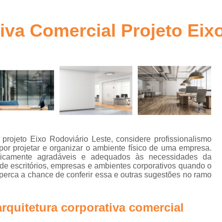
ra
Arquitetura Comercial Corporativa Goiânia
Arquitetura Corpor
iva Comercial Projeto Eix
to
Arquitetura Corporativa
bra
Arquitetura Corporativa c
Arquitetura Corporativa Comercial Goiânia
a
Arquitetura Corporativ
Arquitetura Corporativa Estilo Mode
Arquitetura Ambientes Corpor
 projeto Eixo Rodoviário Leste, considere profissionalismo
Arquitetura Corporativa em Brasília
or projetar e organizar o ambiente físico de uma empresa.
n
teticamente agradáveis e adequados às necessidades da
Arquitetura Corporativo
Ar
s de escritórios, empresas e ambientes corporativos quando o
 perca a chance de conferir essa e outras sugestões no ramo
Arquitetura Design Corporativo
os
Escritório de Arquitetura Corporat
e
rquitetura corporativa comercial
a
Projetos de Arquitetura Corporativa
?