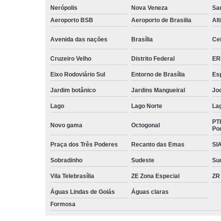
Nerópolis
Nova Veneza
San
Aeroporto BSB
Aeroporto de Brasilia
Alt
Avenida das nações
Brasília
Cei
Cruzeiro Velho
Distrito Federal
ER
Eixo Rodoviário Sul
Entorno de Brasília
Esp
Jardim botânico
Jardins Mangueiral
Jo
Lago
Lago Norte
La
PT
Novo gama
Octogonal
Po
Praça dos Três Poderes
Recanto das Emas
SI
Sobradinho
Sudeste
Su
Vila Telebrasília
ZE Zona Especial
ZR
Águas Lindas de Goiás
Águas claras
Formosa