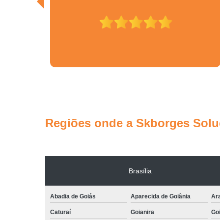
Regiões onde a Skborges Soluç
Brasília
Abadia de Goiás
Aparecida de Goiânia
Ar
Caturaí
Goianira
Goi