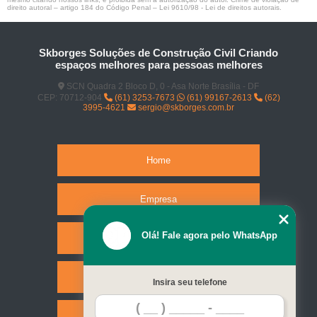
direito autoral – artigo 184 do Código Penal –
Lei 9610/98 - Lei de direitos autorais
.
Skborges Soluções de Construção Civil Criando
espaços melhores para pessoas melhores
SCN Quadra 2 Bloco D, 0 - Asa Norte Brasília - DF
CEP: 70712-904
(61) 3253-7673
(61) 99167-2613
(62)
3995-4621
sergio@skborges.com.br
Home
Empresa
Olá! Fale agora pelo WhatsApp
Missão
Serviços
Insira seu telefone
Contato