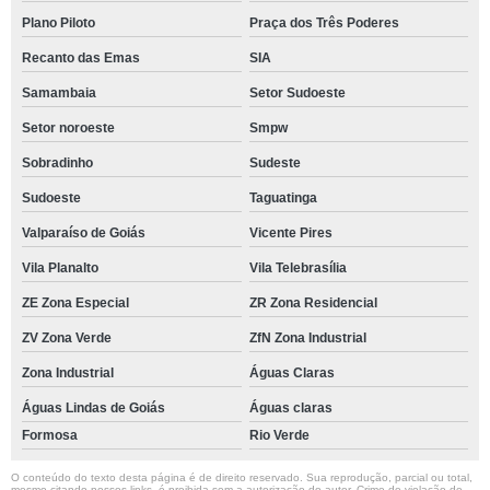
Plano Piloto
Praça dos Três Poderes
Recanto das Emas
SIA
Samambaia
Setor Sudoeste
Setor noroeste
Smpw
Sobradinho
Sudeste
Sudoeste
Taguatinga
Valparaíso de Goiás
Vicente Pires
Vila Planalto
Vila Telebrasília
ZE Zona Especial
ZR Zona Residencial
ZV Zona Verde
ZfN Zona Industrial
Zona Industrial
Águas Claras
Águas Lindas de Goiás
Águas claras
Formosa
Rio Verde
O conteúdo do texto desta página é de direito reservado. Sua reprodução, parcial ou total,
mesmo citando nossos links, é proibida sem a autorização do autor. Crime de violação de