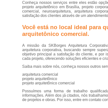
Projetos d
Conheça nossos serviços entre eles estão opçõ
escritórios
projeto arquitetônico em Brasília, projeto corpora
comercial, neuroarquitetura, arquitetura corpo
Projetos tu
satisfação dos clientes através de um atendimento
key
Você está no local ideal para
arquitetônico comercial
.
A missão da SKBorges Arquitetura Corporativ
arquitetura corporativa, buscando sempre supe
objetivo principal a satisfação do cliente, e p
cada projeto, oferecendo soluções eficientes e cri
Saiba mais sobre nós, conheça nossos outros serv
arquitetura comercial
projeto arquitetônico
projeto arquitetônico comercial
Possuímos uma forma de trabalho qualificada
informações. Além dos já citados, nós trabalham
de projetos e obras. Por isso, entre em contato co