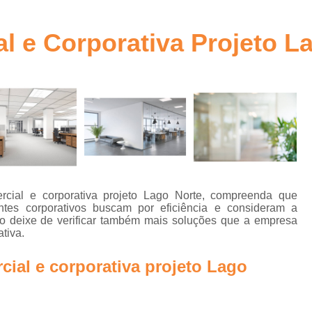
ra
Arquitetura Comercial Corporativa Goiânia
Arquitetura Corpor
l e Corporativa Projeto L
to
Arquitetura Corporativa
bra
Arquitetura Corporativa c
Arquitetura Corporativa Comercial Goiânia
a
Arquitetura Corporativ
Arquitetura Corporativa Estilo Mode
Arquitetura Ambientes Corpor
rcial e corporativa projeto Lago Norte, compreenda que
Arquitetura Corporativa em Brasília
entes corporativos buscam por eficiência e consideram a
n
 deixe de verificar também mais soluções que a empresa
Arquitetura Corporativo
Ar
tiva.
Arquitetura Design Corporativo
os
ial e corporativa projeto Lago
Escritório de Arquitetura Corporat
e
a
Projetos de Arquitetura Corporativa