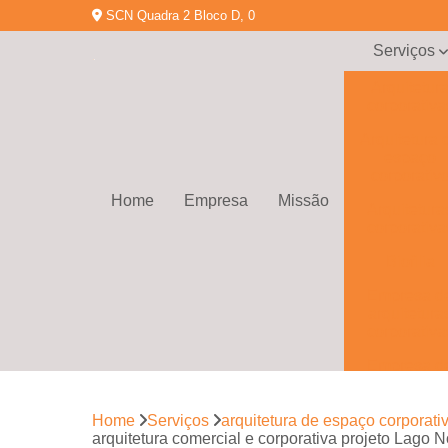
SCN Quadra 2 Bloco D, 0
Serviços
Arquitetur
corporativa
Arquitetura 
espaço
corporativ
Home
Empresa
Missão
Arquitetura
corporativa
Biofilia
Empresa d
arquitetura
corporativa
Empresa d
gerenciamen
de obras
Home
Serviços
arquitetura de espaço corporati
Empresa d
arquitetura comercial e corporativa projeto Lago N