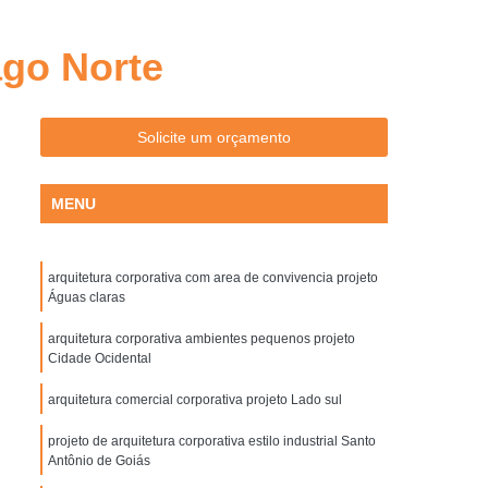
Arquitetura Comercial e Corporativa Goiânia
ativa Acustica Goiânia
ago Norte
 Ambientes Pequenos Goiânia
om Area de Convivencia Goiânia
Solicite um orçamento
Arquitetura Corporativa de Escritório Goiânia
a Estilo Industrial Goiânia
MENU
rnista Goiânia
Arquiteto Corporativo
ativos
Arquitetura Corporativa
arquitetura corporativa com area de convivencia projeto
Águas claras
Arquitetura Corporativa em Goiânia
arquitetura corporativa ambientes pequenos projeto
quitetura Decoração Corporativa
Cidade Ocidental
Arquitetura e Construção Corporativa
arquitetura comercial corporativa projeto Lado sul
iva
Projeto Corporativo Arquitetura
projeto de arquitetura corporativa estilo industrial Santo
Arquitetura Biofilia
Biofilia Arquitetura
Antônio de Goiás