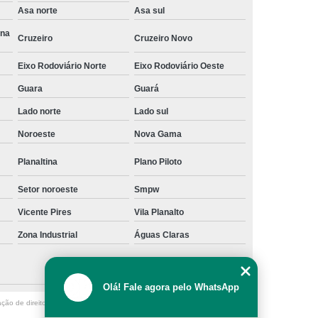
Asa norte
Asa sul
a
Gerenciamento de Projetos e Obras
Ana
Cruzeiro
Cruzeiro Novo
Gerenciamento e Fiscalização de Obras
s
Gerenciamento e Planejamento de Obras
Eixo Rodoviário Norte
Eixo Rodoviário Oeste
Planejamento e Gerenciamento de Obras
Guara
Guará
Lado norte
Lado sul
 Obras
Gestão de Obras de Construção Civil
Noroeste
Nova Gama
ras em Brasília
Gestão de Obras em Goiânia
ivil
Gestão de Obras Profissional
Planaltina
Plano Piloto
Gestão e Gerenciamento de Obras
Setor noroeste
Smpw
Gestão de Obras
Neuroarquitetura
Vicente Pires
Vila Planalto
tura Corporativa
Neuroarquitetura em Brasília
Zona Industrial
Águas Claras
Neuroarquitetura em Hospitais
l
Neuroarquitetura Iluminação
Olá! Fale agora pelo WhatsApp
ação de direito autoral – artigo 184 do Código Penal –
Lei 9610/98 - Lei de
Neuroarquitetura no Ambiente de Trabalho