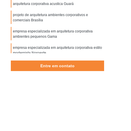
iofilia para Arquitetura
Biofílico Design
arquitetura corporativa acustica Guará
rquitetura
Design Biofílico em Brasília
projeto de arquitetura ambientes corporativos e
comerciais Brasília
 Biofílico Interiores
Designer Biofílico
empresa especializada em arquitetura corporativa
 Escritórios Corporativos em São Paulo
ambientes pequenos Gama
Corporativas em São Paulo
empresa especializada em arquitetura corporativa estilo
 Corporativa em São Paulo
modernista Noroeste
a Corporativa em São Paulo
projeto de arquitetura corporativa estilo industrial Eixo
Entre em contato
Rodoviário Oeste
orativa e Empresarial em São Paulo
arquitetura corporativa de escritório projeto Lado Norte
esarial e Corporativa em São Paulo
as Corporativas em São Paulo
o Paulo
Projeto de Arquitetura Empresarial
 Salas Corporativas em São Paulo
 Salas Empresariais em São Paulo