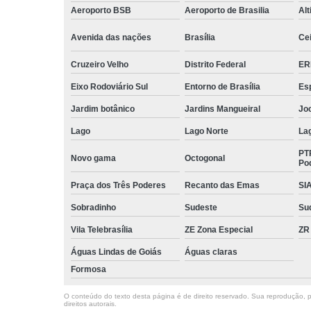
Aeroporto BSB
Aeroporto de Brasilia
Alt
Avenida das nações
Brasília
Cei
Cruzeiro Velho
Distrito Federal
ER
Eixo Rodoviário Sul
Entorno de Brasília
Esp
Jardim botânico
Jardins Mangueiral
Jo
Lago
Lago Norte
La
PT
Novo gama
Octogonal
Po
Praça dos Três Poderes
Recanto das Emas
SI
Sobradinho
Sudeste
Su
Vila Telebrasília
ZE Zona Especial
ZR
Águas Lindas de Goiás
Águas claras
Formosa
O conteúdo do texto desta página é de direito reservado. Sua reprodução, pa
direitos autorais
.