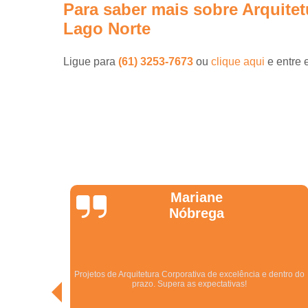
Para saber mais sobre Arquitet
Lago Norte
Ligue para
(61) 3253-7673
ou
clique aqui
e entre 
Jonathas
Araújo
dentro do
Excelentes. São especialistas no que fazem! Melhor empresa
do ramo no Centro Oeste.