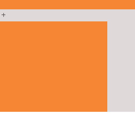
te Corporativo Brasília
 com Acessibilidade Brasília
sília
Arquitetura Corporativa de Ti Brasília
lia
Arquitetura Corporativa Fachada Brasília
rios Corporativos Brasília
ança Corporativa Brasília
rasília
Arquitetura Empresarial Brasília
ente Corporativo Brasília
orativo Azul e Branco Goiânia
porativos e Comerciais Goiânia
 Hall Corporativo Goiânia