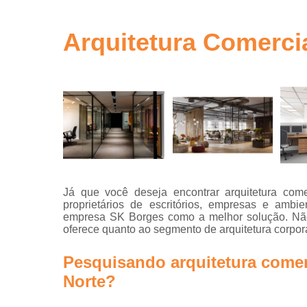
gestão de ob
em sp
Arquitetura Comercia
Gerenciamen
de obra
Gestão de o
Neuro
arquitetur
Projeto de
escritório
Projeto de
escritórios
Já que você deseja encontrar arquitetura come
proprietários de escritórios, empresas e ambi
Projeto tur
empresa SK Borges como a melhor solução. Não
key
oferece quanto ao segmento de arquitetura corpora
Projetos
arquitetônic
Pesquisando arquitetura comerc
Projetos d
Norte?
arquitetur