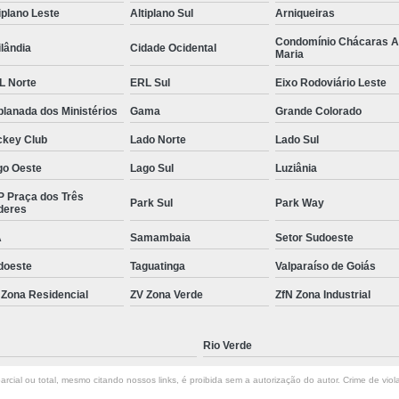
iplano Leste
Altiplano Sul
Arniqueiras
Gerenciamento de Obras em Goiâni
Condomínio Chácaras 
lândia
Cidade Ocidental
Gerenciamento e Execução de Obras
Maria
Gerenciamento e Implementação de Obra
L Norte
ERL Sul
Eixo Rodoviário Leste
Gerenciamento Obras Comerciais
lanada dos Ministérios
Gama
Grande Colorado
ckey Club
Lado Norte
Lado Sul
Empresa de Gestão de Obras
Gestão de
go Oeste
Lago Sul
Luziânia
Gestão de Obras e Projetos
Gestão de Ob
P Praça dos Três
Gestão de Obras na Construção C
Park Sul
Park Way
deres
Gestão de Projetos em Obras Civis
A
Samambaia
Setor Sudoeste
Gestão em Obras
Serviço de 
doeste
Taguatinga
Valparaíso de Goiás
Neuroarquitetura Comercial
Neuroarquite
 Zona Residencial
ZV Zona Verde
ZfN Zona Industrial
Neuroarquitetura em Goiânia
Rio Verde
Neuroarquitetura Empresaria
rcial ou total, mesmo citando nossos links, é proibida sem a autorização do autor. Crime de viol
Neuroarquitetura no Ambiente Corporativo