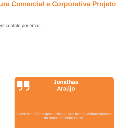
Projetos Corporativos 
ura Comercial e Corporativa Projeto
Empresa de Arquitetura para G
Empresa de Gerenciame
em contato por email.
Empresa de Gerenciamento de
Empresa de Gerenciament
Empresa de Gerenciamento e Fi
Empresa de Planejamento e Ger
Empresa Especializada em Ger
Empresa Gerenciador
Wanessa
Marques
Empresa para Gerenciam
Escritório de Arquitetura para 
Gerenciadoras de
Equipe qualificada, atendimento muito pontual e de forma
Gerenciamento de Obras 
organizada. Preza pela qualidade, bom gosto e preço justo.
Empresa de Arquitetura e Gestão 