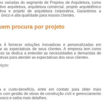
e
Biofilia na Arquitetura Corporativa
B
es variadas do segmento de Projetos de Arquitetura, como
tivo arquitetura, arquitetura comercial, projeto arquitetônico
Design Biofílico
Design Biofílico A
rativa e projeto de arquitetura corporativa. Garantimos a
rn
 único e alta qualidade para nossos clientes.
Design Biofílico em Goiânia
Design
 quem procura por
projeto
Projeto Biofílico
Arquitetura de
Arquitetura de Salas 
Arquitetura para Sala
a é fornecer soluções inovadoras e personalizadas em
rar as expectativas de seus clientes. A empresa tem como
Escritório Arquitetur
or isso se dedica a entender as necessidades e demandas de
ativas para atender as expectativas dos seus clientes.
Escritório de Arquitetura Corp
iços:
Escritório de Arquitetura Empr
Escritório de Arquitetur
Projeto de Arquitetura Corporativa em Sã
 e custo-benefício, entre em contato para obter mais
Projeto de Arquitetura para
os com gestão de obras de construção civil e gerenciamento
nosco e saiba mais detalhes.
Projeto de Arquitetura para