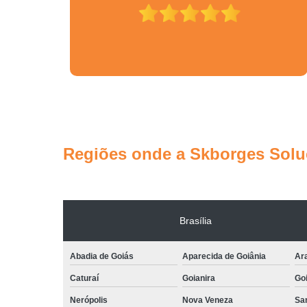
Regiões onde a Skborges Soluç
Brasília
Abadia de Goiás
Aparecida de Goiânia
Ar
Caturaí
Goianira
Goi
Nerópolis
Nova Veneza
San