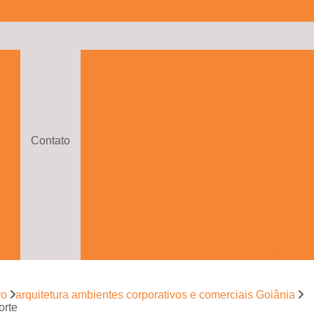
a
Arquitetura Ambien
s
Arquitetura Corporativa
de
Arquitetura Corporativa com Coworking Bra
o
Arquitetura Corporativa e de Interiores Brasí
Contato
s
Arquitetura de Escritó
s
Arquitetura de Govern
Arquitetura de Interiores Corporativa B
e
s
Arquitetura para Ambi
s
Arquitetura Ambiente Corp
e
to
Arquitetura Ambientes Cor
vo
arquitetura ambientes corporativos e comerciais Goiânia
Arquitetura com Drama
e
orte