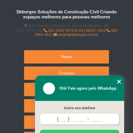
Skborges Soluções de Construção Civil Criando
espaços melhores para pessoas melhores
SCN Quadra 2 Bloco D, 0 - Asa Norte Brasília - DF
CEP: 70712-904
(61) 3253-7673
(61) 99167-2613
(62)
3995-4621
sergio@skborges.com.br
Home
Empresa
Olá! Fale agora pelo WhatsApp
Missão
Serviços
Insira seu telefone
Contato