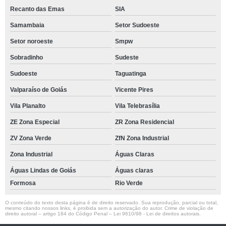
Recanto das Emas
SIA
Samambaia
Setor Sudoeste
Setor noroeste
Smpw
Sobradinho
Sudeste
Sudoeste
Taguatinga
Valparaíso de Goiás
Vicente Pires
Vila Planalto
Vila Telebrasília
ZE Zona Especial
ZR Zona Residencial
ZV Zona Verde
ZfN Zona Industrial
Zona Industrial
Águas Claras
Águas Lindas de Goiás
Águas claras
Formosa
Rio Verde
O conteúdo do texto desta página é de direito reservado. Sua reprodução, parcial ou total,
mesmo citando nossos links, é proibida sem a autorização do autor. Crime de violação de
direito autoral – artigo 184 do Código Penal –
Lei 9610/98 - Lei de direitos autorais
.