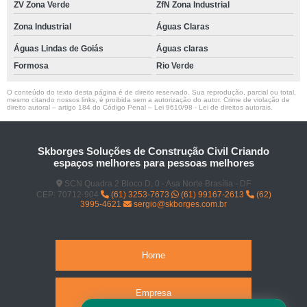
ZV Zona Verde
ZfN Zona Industrial
Zona Industrial
Águas Claras
Águas Lindas de Goiás
Águas claras
Formosa
Rio Verde
O conteúdo do texto desta página é de direito reservado. Sua reprodução, parcial ou total,
mesmo citando nossos links, é proibida sem a autorização do autor. Crime de violação de
direito autoral – artigo 184 do Código Penal –
Lei 9610/98 - Lei de direitos autorais
.
Skborges Soluções de Construção Civil Criando
espaços melhores para pessoas melhores
SCN Quadra 2 Bloco D, 0 - Asa Norte Brasília - DF
CEP: 70712-904
(61) 3253-7673
(61) 99167-2613
(62)
3995-4621
sergio@skborges.com.br
Home
Empresa