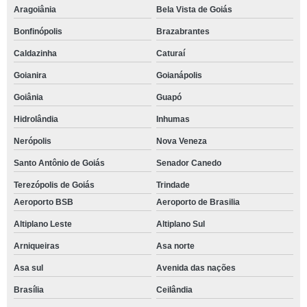
Aragoiânia
Bela Vista de Goiás
Bonfinópolis
Brazabrantes
Caldazinha
Caturaí
Goianira
Goianápolis
Goiânia
Guapó
Hidrolândia
Inhumas
Nerópolis
Nova Veneza
Santo Antônio de Goiás
Senador Canedo
Terezópolis de Goiás
Trindade
Aeroporto BSB
Aeroporto de Brasilia
Altiplano Leste
Altiplano Sul
Arniqueiras
Asa norte
Asa sul
Avenida das nações
Brasília
Ceilândia