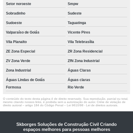
Setor noroeste
Smpw
Sobradinho
Sudeste
Sudoeste
Taguatinga
Valparaíso de Goiás
Vicente Pires
Vila Planalto
Vila Telebrasília
ZE Zona Especial
ZR Zona Residencial
ZV Zona Verde
ZfN Zona Industrial
Zona Industrial
Águas Claras
Águas Lindas de Goiás
Águas claras
Formosa
Rio Verde
O conteúdo do texto desta página é de direito reservado. Sua reprodução, parcial ou total,
mesmo citando nossos links, é proibida sem a autorização do autor. Crime de violação de
direito autoral – artigo 184 do Código Penal –
Lei 9610/98 - Lei de direitos autorais
.
Skborges Soluções de Construção Civil Criando
espaços melhores para pessoas melhores