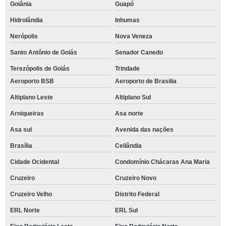
Goiânia
Guapó
Hidrolândia
Inhumas
Nerópolis
Nova Veneza
Santo Antônio de Goiás
Senador Canedo
Terezópolis de Goiás
Trindade
Aeroporto BSB
Aeroporto de Brasilia
Altiplano Leste
Altiplano Sul
Arniqueiras
Asa norte
Asa sul
Avenida das nações
Brasília
Ceilândia
Cidade Ocidental
Condomínio Chácaras Ana Maria
Cruzeiro
Cruzeiro Novo
Cruzeiro Velho
Distrito Federal
ERL Norte
ERL Sul