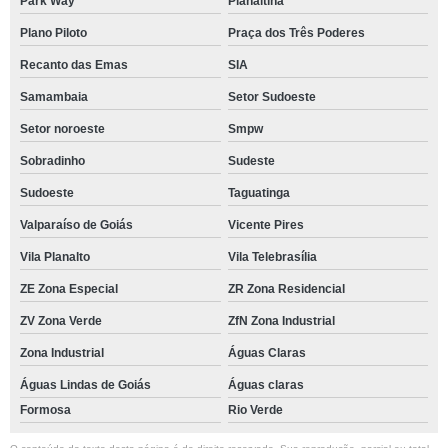
Park Way
Planaltina
Plano Piloto
Praça dos Três Poderes
Recanto das Emas
SIA
Samambaia
Setor Sudoeste
Setor noroeste
Smpw
Sobradinho
Sudeste
Sudoeste
Taguatinga
Valparaíso de Goiás
Vicente Pires
Vila Planalto
Vila Telebrasília
ZE Zona Especial
ZR Zona Residencial
ZV Zona Verde
ZfN Zona Industrial
Zona Industrial
Águas Claras
Águas Lindas de Goiás
Águas claras
Formosa
Rio Verde