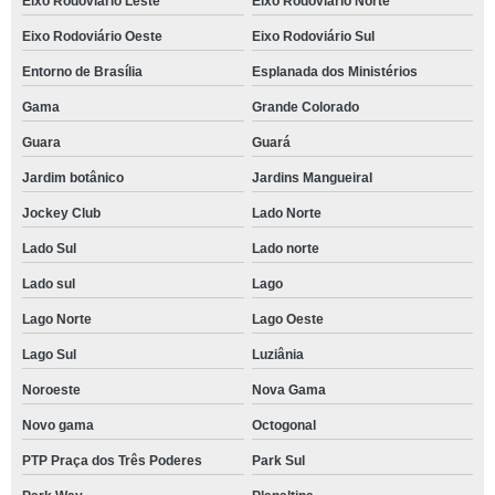
Eixo Rodoviário Leste
Eixo Rodoviário Norte
Eixo Rodoviário Oeste
Eixo Rodoviário Sul
Entorno de Brasília
Esplanada dos Ministérios
Gama
Grande Colorado
Guara
Guará
Jardim botânico
Jardins Mangueiral
Jockey Club
Lado Norte
Lado Sul
Lado norte
Lado sul
Lago
Lago Norte
Lago Oeste
Lago Sul
Luziânia
Noroeste
Nova Gama
Novo gama
Octogonal
PTP Praça dos Três Poderes
Park Sul