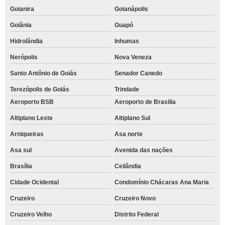
Goianira
Goianápolis
Goiânia
Guapó
Hidrolândia
Inhumas
Nerópolis
Nova Veneza
Santo Antônio de Goiás
Senador Canedo
Terezópolis de Goiás
Trindade
Aeroporto BSB
Aeroporto de Brasilia
Altiplano Leste
Altiplano Sul
Arniqueiras
Asa norte
Asa sul
Avenida das nações
Brasília
Ceilândia
Cidade Ocidental
Condomínio Chácaras Ana Maria
Cruzeiro
Cruzeiro Novo
Cruzeiro Velho
Distrito Federal