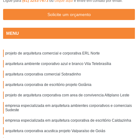
Ligue para
(61) 3253-7673
ou
clique aqui
e entre em contato por email.
Solicite um orçamento
MENU
projeto de arquitetura comercial e corporativa ERL Norte
arquitetura ambiente corporativo azul e branco Vila Telebrasília
arquitetura corporativa comercial Sobradinho
arquitetura corporativa de escritório projeto Goiânia
projeto de arquitetura corporativa com area de convivencia Altiplano Leste
empresa especializada em arquitetura ambientes corporativos e comerciais
Sudeste
empresa especializada em arquitetura corporativa de escritório Caldazinha
arquitetura corporativa acustica projeto Valparaíso de Goiás