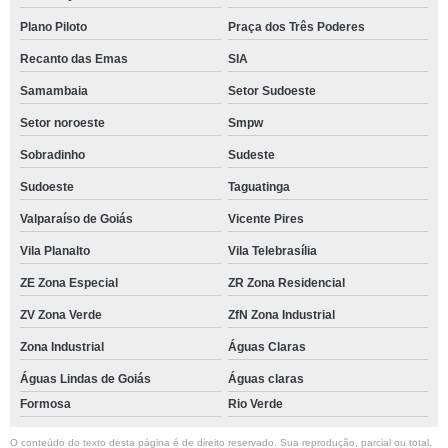
Plano Piloto
Praça dos Três Poderes
Recanto das Emas
SIA
Samambaia
Setor Sudoeste
Setor noroeste
Smpw
Sobradinho
Sudeste
Sudoeste
Taguatinga
Valparaíso de Goiás
Vicente Pires
Vila Planalto
Vila Telebrasília
ZE Zona Especial
ZR Zona Residencial
ZV Zona Verde
ZfN Zona Industrial
Zona Industrial
Águas Claras
Águas Lindas de Goiás
Águas claras
Formosa
Rio Verde
O conteúdo do texto desta página é de direito reservado. Sua reprodução, parcial ou total,