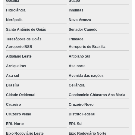
Goiânia
Guapó
Hidrolândia
Inhumas
Nerópolis
Nova Veneza
Santo Antônio de Goiás
Senador Canedo
Terezópolis de Goiás
Trindade
Aeroporto BSB
Aeroporto de Brasilia
Altiplano Leste
Altiplano Sul
Arniqueiras
Asa norte
Asa sul
Avenida das nações
Brasília
Ceilândia
Cidade Ocidental
Condomínio Chácaras Ana Maria
Cruzeiro
Cruzeiro Novo
Cruzeiro Velho
Distrito Federal
ERL Norte
ERL Sul
Eixo Rodoviário Leste
Eixo Rodoviário Norte