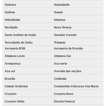
Goianira
Goianápolis
Goiânia
Guapó
Hidrolândia
Inhumas
Nerópolis
Nova Veneza
Santo Antônio de Goiás
Senador Canedo
Terezópolis de Goiás
Trindade
Aeroporto BSB
Aeroporto de Brasilia
Altiplano Leste
Altiplano Sul
Arniqueiras
Asa norte
Asa sul
Avenida das nações
Brasília
Ceilândia
Cidade Ocidental
Condomínio Chácaras Ana Maria
Cruzeiro
Cruzeiro Novo
Cruzeiro Velho
Distrito Federal