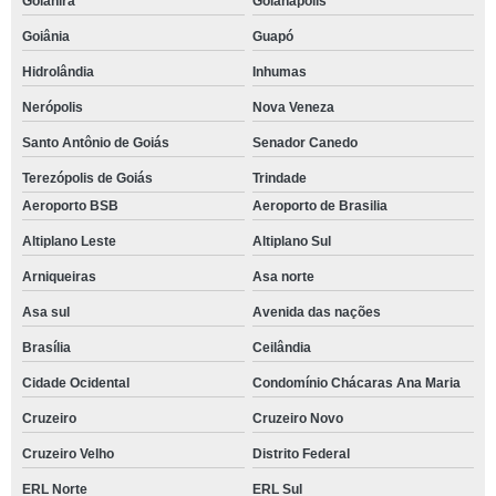
Goianira
Goianápolis
Goiânia
Guapó
Hidrolândia
Inhumas
Nerópolis
Nova Veneza
Santo Antônio de Goiás
Senador Canedo
Terezópolis de Goiás
Trindade
Aeroporto BSB
Aeroporto de Brasilia
Altiplano Leste
Altiplano Sul
Arniqueiras
Asa norte
Asa sul
Avenida das nações
Brasília
Ceilândia
Cidade Ocidental
Condomínio Chácaras Ana Maria
Cruzeiro
Cruzeiro Novo
Cruzeiro Velho
Distrito Federal
ERL Norte
ERL Sul