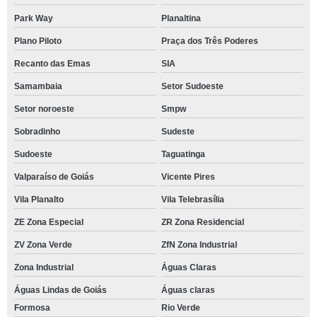
Park Way
Planaltina
Plano Piloto
Praça dos Três Poderes
Recanto das Emas
SIA
Samambaia
Setor Sudoeste
Setor noroeste
Smpw
Sobradinho
Sudeste
Sudoeste
Taguatinga
Valparaíso de Goiás
Vicente Pires
Vila Planalto
Vila Telebrasília
ZE Zona Especial
ZR Zona Residencial
ZV Zona Verde
ZfN Zona Industrial
Zona Industrial
Águas Claras
Águas Lindas de Goiás
Águas claras
Formosa
Rio Verde