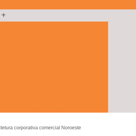
te Corporativo Brasília
 com Acessibilidade Brasília
sília
Arquitetura Corporativa de Ti Brasília
lia
Arquitetura Corporativa Fachada Brasília
rios Corporativos Brasília
ança Corporativa Brasília
rasília
Arquitetura Empresarial Brasília
ente Corporativo Brasília
orativo Azul e Branco Goiânia
porativos e Comerciais Goiânia
itetura corporativa comercial Noroeste
 Hall Corporativo Goiânia