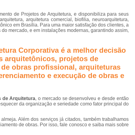
e
Biofilia na Arquitetura Corporativa
B
Design Biofílico
Design Biofílico A
ento de Projetos de Arquitetura, e disponibiliza para seus
rn
quitetura, arquitetura comercial, biofilia, neuroarquitetura,
Design Biofílico em Goiânia
Design
etônico em Brasília. Para uma maior satisfação dos clientes, a
s do mercado, e em instalações modernas, garantindo assim,
Projeto Biofílico
Arquitetura de
Arquitetura de Salas 
tura Corporativa é a melhor decisão
Arquitetura para Sala
 arquitetônicos, projetos de
Escritório Arquitetur
 de obras profissional, arquiteturas
gerenciamento e execução de obras e
Escritório de Arquitetura Corp
Escritório de Arquitetura Empr
Escritório de Arquitetur
s de Arquitetura
, o mercado se desenvolveu e desde então
squecer da organização e seriedade como fator principal do
Projeto de Arquitetura Corporativa em Sã
Projeto de Arquitetura para
almeja. Além dos serviços já citados, também trabalhamos
amento de obras. Por isso, fale conosco e saiba mais sobre
Projeto de Arquitetura para