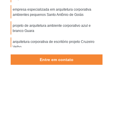
iofilia para Arquitetura
Biofílico Design
empresa especializada em arquitetura corporativa
rquitetura
Design Biofílico em Brasília
ambientes pequenos Santo Antônio de Goiás
 Biofílico Interiores
Designer Biofílico
projeto de arquitetura ambiente corporativo azul e
branco Guara
 Escritórios Corporativos em São Paulo
Corporativas em São Paulo
arquitetura corporativa de escritório projeto Cruzeiro
Velho
 Corporativa em São Paulo
projeto de arquitetura corporativa comercial Guara
Entre em contato
a Corporativa em São Paulo
projeto de arquitetura comercial corporativa Lado Sul
orativa e Empresarial em São Paulo
esarial e Corporativa em São Paulo
as Corporativas em São Paulo
o Paulo
Projeto de Arquitetura Empresarial
 Salas Corporativas em São Paulo
 Salas Empresariais em São Paulo