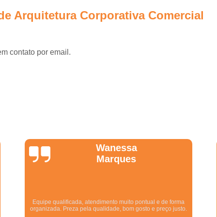
Projetos Corporativos 
de Arquitetura Corporativa Comercial
Empresa de Arquitetura para G
Empresa de Gerenciame
Empresa de Gerenciamento de
em contato por email.
Empresa de Gerenciament
Empresa de Gerenciamento e Fi
Empresa de Planejamento e Ger
Empresa Especializada em Ger
Empresa Gerenciador
Wanessa
Empresa para Gerenciam
Marques
Escritório de Arquitetura para 
Gerenciadoras de
Gerenciamento de Obras 
Equipe qualificada, atendimento muito pontual e de forma
organizada. Preza pela qualidade, bom gosto e preço justo.
Empresa de Arquitetura e Gestão 