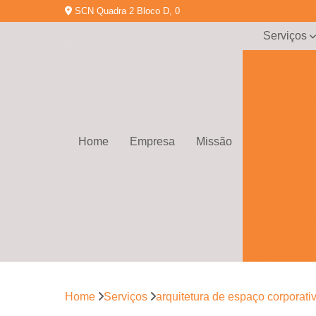
SCN Quadra 2 Bloco D, 0
Serviços
Arquitetur
corporativa
Arquitetura 
espaço
corporativ
Home
Empresa
Missão
Arquitetura
corporativa
Biofilia
Empresa d
arquitetura
corporativa
Empresa d
gerenciamen
de obras
Home
Serviços
arquitetura de espaço corporati
Empresa d