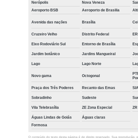
Nerópolis
Nova Veneza
San
Aeroporto BSB
Aeroporto de Brasilia
Alt
Avenida das nações
Brasília
Cei
Cruzeiro Velho
Distrito Federal
ER
Eixo Rodoviário Sul
Entorno de Brasília
Esp
Jardim botânico
Jardins Mangueiral
Jo
Lago
Lago Norte
La
PT
Novo gama
Octogonal
Po
Praça dos Três Poderes
Recanto das Emas
SI
Sobradinho
Sudeste
Su
Vila Telebrasília
ZE Zona Especial
ZR
Águas Lindas de Goiás
Águas claras
Formosa
O conteúdo do texto desta página é de direito reservado. Sua reprodução, pa