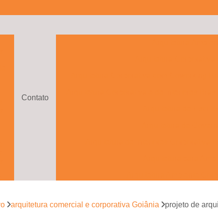
a
Arquitetura Ambien
s
Arquitetura Corporativa
de
Arquitetura Corporativa com Coworking Bra
o
Arquitetura Corporativa e de Interiores Brasí
Contato
s
Arquitetura de Escritó
s
Arquitetura de Govern
Arquitetura de Interiores Corporativa B
e
s
Arquitetura para Ambi
s
Arquitetura Ambiente Corp
e
to
Arquitetura Ambientes Cor
vo
arquitetura comercial e corporativa Goiânia
projeto de arqu
Arquitetura com Drama
e