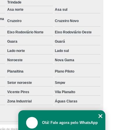
Trindade
a
Gerenciamento de Projetos e Obras
Asa norte
Asa sul
Gerenciamento e Fiscalização de Obras
Ana
Cruzeiro
Cruzeiro Novo
s
Gerenciamento e Planejamento de Obras
Eixo Rodoviário Norte
Eixo Rodoviário Oeste
Planejamento e Gerenciamento de Obras
Guara
Guará
 Obras
Gestão de Obras de Construção Civil
Lado norte
Lado sul
ras em Brasília
Gestão de Obras em Goiânia
Noroeste
Nova Gama
ivil
Gestão de Obras Profissional
Planaltina
Plano Piloto
Gestão e Gerenciamento de Obras
Setor noroeste
Smpw
Gestão de Obras
Neuroarquitetura
Vicente Pires
Vila Planalto
tura Corporativa
Neuroarquitetura em Brasília
Zona Industrial
Águas Claras
Neuroarquitetura em Hospitais
l
Neuroarquitetura Iluminação
Olá! Fale agora pelo WhatsApp
Neuroarquitetura no Ambiente de Trabalho
ação de direito autoral – artigo 184 do Código Penal –
Lei 9610/98 - Lei de