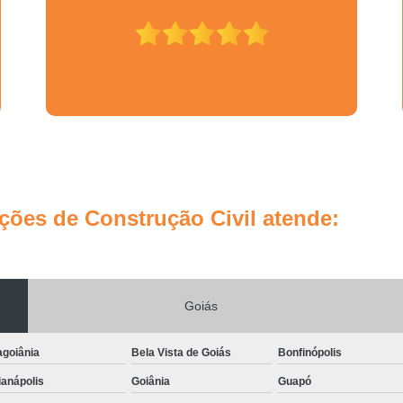
Empresa de Gestão de Custos d
Empresa de Gestão de Obras d
Empresa de Gestão de Projet
Empresa de Gestão e Consultoria
Empresa de Planejamento e Gestão
Empresa Especialista em Gestão 
Empresa Especialista em Gestão de 
ões de Construção Civil atende:
Empresa Especializada em Gestão 
Escritório de Gestão de Obras e Ref
Gestão de Obras de E
Goiás
Gestão de Obras de Sal
agoiânia
Bela Vista de Goiás
Bonfinópolis
Gerenciamento de Implantação d
anápolis
Goiânia
Guapó
Gerenciamento de Obras Arquitetura