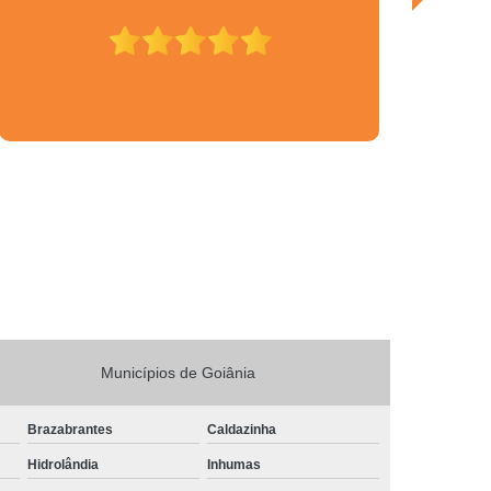
e Obras Empresariais em São Paulo
e Salas Comerciais em São Paulo
os de Escritórios em São Paulo
 de Obras Corporativas em São Paulo
 de Obras Corporativas em São Paulo
de Obras de Escritório em São Paulo
Obras de Salas Comerciais em São Paulo
de Obras de Escritórios em São Paulo
ormas em Salas Comerciais em São Paulo
scritórios em São Paulo
Municípios de Goiânia
as Comerciais em São Paulo
Brazabrantes
Caldazinha
e Obras
Gerenciamento de Obras
Hidrolândia
Inhumas
Gerenciamento de Obras em Brasília