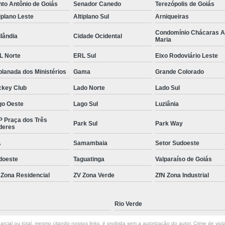
to Antônio de Goiás
Senador Canedo
Terezópolis de Goiás
Gerenciamento de Obras em Goiâni
iplano Leste
Altiplano Sul
Arniqueiras
Gerenciamento e Execução de Obras
Condomínio Chácaras 
lândia
Cidade Ocidental
Maria
Gerenciamento e Implementação de Obra
L Norte
ERL Sul
Eixo Rodoviário Leste
Gerenciamento Obras Comerciais
lanada dos Ministérios
Gama
Grande Colorado
Empresa de Gestão de Obras
Gestão de
ckey Club
Lado Norte
Lado Sul
Gestão de Obras e Projetos
Gestão de Ob
go Oeste
Lago Sul
Luziânia
Gestão de Obras na Construção C
P Praça dos Três
Park Sul
Park Way
deres
Gestão de Projetos em Obras Civis
A
Samambaia
Setor Sudoeste
Gestão em Obras
Serviço de 
doeste
Taguatinga
Valparaíso de Goiás
Neuroarquitetura Comercial
Neuroarquite
 Zona Residencial
ZV Zona Verde
ZfN Zona Industrial
Neuroarquitetura em Goiânia
Neuroarquitetura Empresaria
Rio Verde
Neuroarquitetura no Ambiente Corporativo
rcial ou total, mesmo citando nossos links, é proibida sem a autorização do autor. Crime de viol