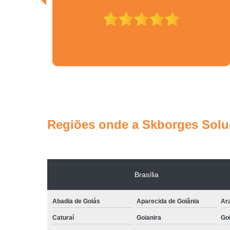
Regiões onde a Skborges Soluç
Brasília
Abadia de Goiás
Aparecida de Goiânia
Ar
Caturaí
Goianira
Goi