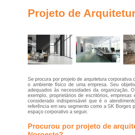
gestão de ob
em sp
Projeto de Arquitetu
Gerenciamen
de obra
Gestão de o
Neuro
arquitetur
Projeto de
escritório
Projeto de
Se procura por projeto de arquitetura corporativa 
escritórios
o ambiente físico de uma empresa. Seu objetiv
adequados às necessidades da organização. O p
Projeto tur
exemplo, proprietários de escritórios, empresa
key
considerado indispensável que é o atendiment
Projetos
referência em seu segmento como a SK Borges po
arquitetônic
espaço corporativo a seguir.
Projetos d
Procurou por projeto de arquit
arquitetur
Noroeste?