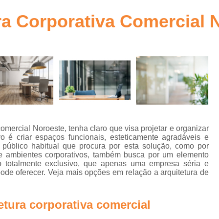
ra
Arquitetura Comercial Corporativa Goiânia
ra Corporativa Comercial 
Arquitetura Corpor
to
Arquitetura Corporativa
bra
Arquitetura Corporativa c
Arquitetura Corporativa Comercial Goiânia
a
Arquitetura Corporativ
Arquitetura Corporativa Estilo Mode
Arquitetura Ambientes Corpor
comercial Noroeste, tenha claro que visa projetar e organizar
o é criar espaços funcionais, esteticamente agradáveis e
Arquitetura Corporativa em Brasília
úblico habitual que procura por esta solução, como por
n
s e ambientes corporativos, também busca por um elemento
Arquitetura Corporativo
Ar
o totalmente exclusivo, que apenas uma empresa séria e
de oferecer. Veja mais opções em relação a arquitetura de
Arquitetura Design Corporativo
os
Escritório de Arquitetura Corporat
e
etura corporativa comercial
a
Projetos de Arquitetura Corporativa