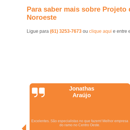
Para saber mais sobre Projeto 
Noroeste
Ligue para
(61) 3253-7673
ou
clique aqui
e entre 
Jonathas
Araújo
dentro do
Excelentes. São especialistas no que fazem! Melhor empresa
do ramo no Centro Oeste.