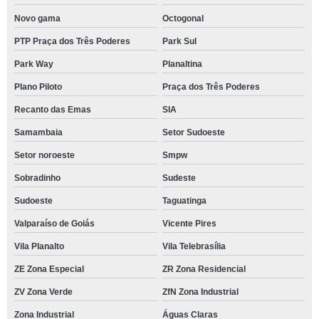
Novo gama
Octogonal
PTP Praça dos Três Poderes
Park Sul
Park Way
Planaltina
Plano Piloto
Praça dos Três Poderes
Recanto das Emas
SIA
Samambaia
Setor Sudoeste
Setor noroeste
Smpw
Sobradinho
Sudeste
Sudoeste
Taguatinga
Valparaíso de Goiás
Vicente Pires
Vila Planalto
Vila Telebrasília
ZE Zona Especial
ZR Zona Residencial
ZV Zona Verde
ZfN Zona Industrial
Zona Industrial
Águas Claras