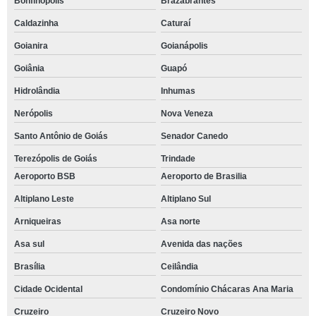
Bonfinópolis
Brazabrantes
Caldazinha
Caturaí
Goianira
Goianápolis
Goiânia
Guapó
Hidrolândia
Inhumas
Nerópolis
Nova Veneza
Santo Antônio de Goiás
Senador Canedo
Terezópolis de Goiás
Trindade
Aeroporto BSB
Aeroporto de Brasilia
Altiplano Leste
Altiplano Sul
Arniqueiras
Asa norte
Asa sul
Avenida das nações
Brasília
Ceilândia
Cidade Ocidental
Condomínio Chácaras Ana Maria
Cruzeiro
Cruzeiro Novo