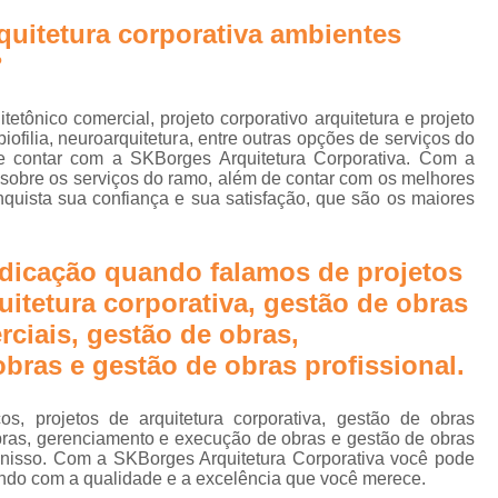
e
Biofilia na Arquitetura Corporativa
B
quitetura corporativa ambientes
Design Biofílico
Design Biofílico A
?
rn
Design Biofílico em Goiânia
Design
itetônico comercial, projeto corporativo arquitetura e projeto
Projeto Biofílico
Arquitetura de
 biofilia, neuroarquitetura, entre outras opções de serviços do
e contar com a SKBorges Arquitetura Corporativa. Com a
Arquitetura de Salas 
 sobre os serviços do ramo, além de contar com os melhores
Arquitetura para Sala
nquista sua confiança e sua satisfação, que são os maiores
Escritório Arquitetur
dicação quando falamos de projetos
Escritório de Arquitetura Corp
uitetura corporativa, gestão de obras
Escritório de Arquitetura Empr
rciais, gestão de obras,
Escritório de Arquitetur
bras e gestão de obras profissional.
Projeto de Arquitetura Corporativa em Sã
cos, projetos de arquitetura corporativa, gestão de obras
Projeto de Arquitetura para
 obras, gerenciamento e execução de obras e gestão de obras
 nisso. Com a SKBorges Arquitetura Corporativa você pode
Projeto de Arquitetura para
ndo com a qualidade e a excelência que você merece.