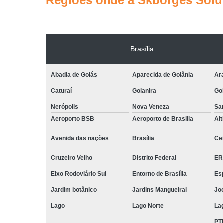
Regiões onde a Skborges Soluç
Brasília
Abadia de Goiás
Aparecida de Goiânia
Ar
Caturaí
Goianira
Goi
Nerópolis
Nova Veneza
San
Aeroporto BSB
Aeroporto de Brasilia
Alt
Avenida das nações
Brasília
Cei
Cruzeiro Velho
Distrito Federal
ER
Eixo Rodoviário Sul
Entorno de Brasília
Esp
Jardim botânico
Jardins Mangueiral
Jo
Lago
Lago Norte
La
PT