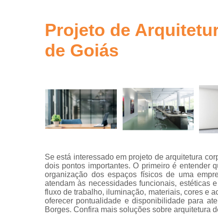
gestão de ob
em sp
Projeto de Arquitet
Gerenciamen
de obra
de Goiás
Gestão de o
Neuro
arquitetur
Projeto de
escritório
Projeto de
escritórios
Projeto tur
key
Se está interessado em projeto de arquitetura co
dois pontos importantes. O primeiro é entender 
Projetos
organização dos espaços físicos de uma empre
arquitetônic
atendam às necessidades funcionais, estéticas e
fluxo de trabalho, iluminação, materiais, cores e
Projetos d
oferecer pontualidade e disponibilidade para a
arquitetur
Borges. Confira mais soluções sobre arquitetura d