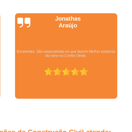
Empresa de Gestão de Custos d
Wanessa
Empresa de Gestão de Obras d
Marques
Empresa de Gestão de Projet
Empresa de Gestão e Consultoria
Empresa de Planejamento e Gestão
Equipe qualificada, atendimento muito pontual e de forma
organizada. Preza pela qualidade, bom gosto e preço justo.
Empresa Especialista em Gestão 
Empresa Especialista em Gestão de 
Empresa Especializada em Gestão 
Escritório de Gestão de Obras e Ref
Gestão de Obras de E
Gestão de Obras de Sal
Gerenciamento de Implantação d
Gerenciamento de Obras Arquitetura