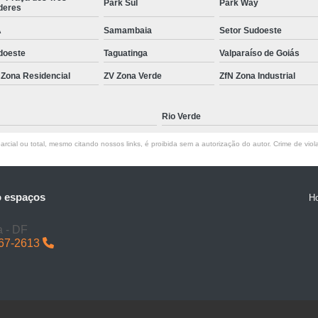
Park Sul
Park Way
deres
Neuroarquitetura Projetos
A
Samambaia
Setor Sudoeste
Projeto Arquitetônico p
doeste
Taguatinga
Valparaíso de Goiás
Projeto de Arquitetura 
 Zona Residencial
ZV Zona Verde
ZfN Zona Industrial
Projeto de Escritóri
Projeto de Escritório
Rio Verde
Projeto de Escritório de A
rcial ou total, mesmo citando nossos links, é proibida sem a autorização do autor. Crime de viol
Projeto de Escritório d
Projeto de Escritório Grande em São Paulo
o espaços
H
Projeto de Escritór
a - DF
Projeto de Interiores p
167-2613
Projeto Escritório d
Projetos de Escritório
Projeto de Escritorio