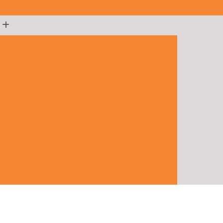
te Corporativo Brasília
 com Acessibilidade Brasília
sília
Arquitetura Corporativa de Ti Brasília
lia
Arquitetura Corporativa Fachada Brasília
rios Corporativos Brasília
ança Corporativa Brasília
rasília
Arquitetura Empresarial Brasília
ente Corporativo Brasília
orativo Azul e Branco Goiânia
porativos e Comerciais Goiânia
 Hall Corporativo Goiânia