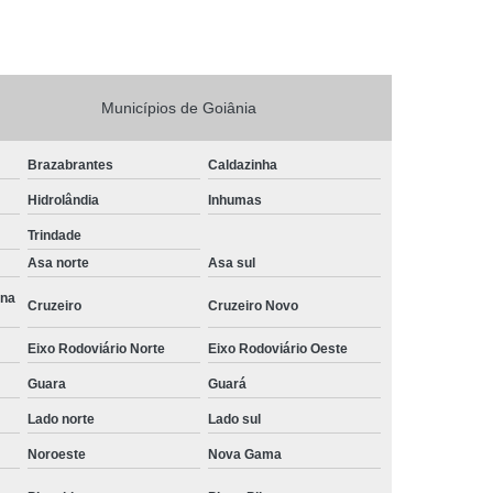
a
Gerenciamento de Projetos e Obras
Gerenciamento e Fiscalização de Obras
s
Gerenciamento e Planejamento de Obras
Municípios de Goiânia
Planejamento e Gerenciamento de Obras
Brazabrantes
Caldazinha
 Obras
Gestão de Obras de Construção Civil
Hidrolândia
Inhumas
ras em Brasília
Gestão de Obras em Goiânia
Trindade
ivil
Gestão de Obras Profissional
Asa norte
Asa sul
Gestão e Gerenciamento de Obras
Ana
Cruzeiro
Cruzeiro Novo
Gestão de Obras
Neuroarquitetura
Eixo Rodoviário Norte
Eixo Rodoviário Oeste
tura Corporativa
Neuroarquitetura em Brasília
Guara
Guará
Neuroarquitetura em Hospitais
Lado norte
Lado sul
l
Neuroarquitetura Iluminação
Noroeste
Nova Gama
Neuroarquitetura no Ambiente de Trabalho