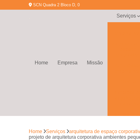
SCN Quadra 2 Bloco D, 0
Serviços
Arquitetur
corporativa
Arquitetura 
espaço
corporativ
Home
Empresa
Missão
Arquitetura
corporativa
Biofilia
Empresa d
arquitetura
corporativa
Empresa d
gerenciamen
de obras
Home
Serviços
arquitetura de espaço corporati
Empresa d
projeto de arquitetura corporativa ambientes peq