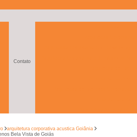
a
Arquitetura Ambien
s
Arquitetura Corporativa
de
Arquitetura Corporativa com Coworking Bra
o
Arquitetura Corporativa e de Interiores Brasí
Contato
s
Arquitetura de Escritó
s
Arquitetura de Govern
Arquitetura de Interiores Corporativa B
e
s
Arquitetura para Ambi
s
Arquitetura Ambiente Corp
e
to
Arquitetura Ambientes Cor
vo
arquitetura corporativa acustica Goiânia
Arquitetura com Drama
e
uenos Bela Vista de Goiás