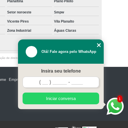
Planaltina
Plano Piloto
Projetos de Neuroarquitetura
Setor noroeste
Smpw
ara Escritório em São Paulo
Vicente Pires
Vila Planalto
para Escritório em São Paulo
Zona Industrial
Águas Claras
o Comercial em São Paulo
 Corporativo em São Paulo
Olá! Fale agora pelo WhatsApp
dvocacia Pequeno em São Paulo
ação de direito autoral – artigo 184 do Código Penal –
Lei 9610/98 - Lei de
e Contabilidade em São Paulo
Insira seu telefone
Projeto de Escritório Moderno em São Paulo
ome
Empresa
Missão
Serviços
Contato
Mapa do site
io Pequeno em São Paulo
ara Escritório em São Paulo
Iniciar conversa
1
e Advocacia em São Paulo
s Corporativos em São Paulo
 de Contabilidade Goiânia