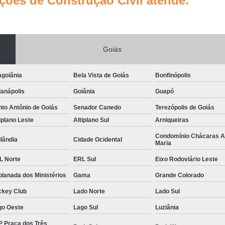
ões de Construção Civil atende:
Gerenciamento de Obras em Goiâni
Gerenciamento e Execução de Obras
Gerenciamento e Implementação de Obra
Goiás
Gerenciamento Obras Comerciais
agoiânia
Bela Vista de Goiás
Bonfinópolis
Empresa de Gestão de Obras
Gestão de
anápolis
Goiânia
Guapó
Gestão de Obras e Projetos
Gestão de Ob
to Antônio de Goiás
Senador Canedo
Terezópolis de Goiás
Gestão de Obras na Construção C
iplano Leste
Altiplano Sul
Arniqueiras
Gestão de Projetos em Obras Civis
Condomínio Chácaras 
lândia
Cidade Ocidental
Maria
Gestão em Obras
Serviço de 
L Norte
ERL Sul
Eixo Rodoviário Leste
Neuroarquitetura Comercial
Neuroarquite
lanada dos Ministérios
Gama
Grande Colorado
Neuroarquitetura em Goiânia
ckey Club
Lado Norte
Lado Sul
Neuroarquitetura Empresaria
go Oeste
Lago Sul
Luziânia
Neuroarquitetura no Ambiente Corporativo
P Praça dos Três