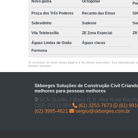
Novo gama
Octogonal
Po
Praça dos Três Poderes
Recanto das Emas
SI
Sobradinho
Sudeste
Su
Vila Telebrasília
ZE Zona Especial
ZR
Águas Lindas de Goiás
Águas claras
Formosa
O conteúdo do texto desta página é de direito reservado. Sua reprodução, pa
direitos autorais
.
Skborges Soluções de Construção Civil Criand
melhores para pessoas melhores
SCN Quadra 2 Bloco D, 0 - Asa Norte Brasíli
CEP: 70712-904
(61) 3253-7673
(61) 99
(62) 3995-4621
sergio@skborges.com.br