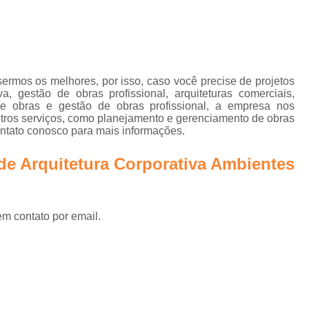
Projetos Corporativos 
Empresa de Arquitetura para G
Empresa de Gerenciame
Empresa de Gerenciamento de
ermos os melhores, por isso, caso você precise de projetos
iva, gestão de obras profissional, arquiteturas comerciais,
Empresa de Gerenciament
e obras e gestão de obras profissional, a empresa nos
ros serviços, como planejamento e gerenciamento de obras
Empresa de Gerenciamento e Fi
ontato conosco para mais informações.
Empresa de Planejamento e Ger
de Arquitetura Corporativa Ambientes
Empresa Especializada em Ger
Empresa Gerenciador
Empresa para Gerenciam
em contato por email.
Escritório de Arquitetura para 
Gerenciadoras de
Gerenciamento de Obras 
Empresa de Arquitetura e Gestão 