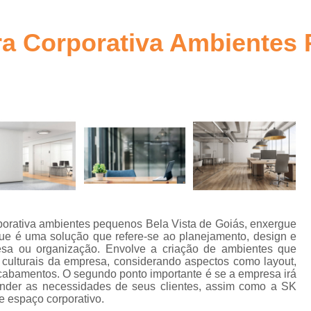
ra
Arquitetura Comercial Corporativa Goiânia
Arquitetura Corpor
ura Corporativa Ambientes
to
Arquitetura Corporativa
bra
Arquitetura Corporativa c
Arquitetura Corporativa Comercial Goiânia
a
Arquitetura Corporativ
Arquitetura Corporativa Estilo Mode
Arquitetura Ambientes Corpor
Arquitetura Corporativa em Brasília
n
Arquitetura Corporativo
Ar
rporativa ambientes pequenos Bela Vista de Goiás, enxergue
que é uma solução que refere-se ao planejamento, design e
Arquitetura Design Corporativo
sa ou organização. Envolve a criação de ambientes que
os
 culturais da empresa, considerando aspectos como layout,
Escritório de Arquitetura Corporat
 acabamentos. O segundo ponto importante é se a empresa irá
e
tender as necessidades de seus clientes, assim como a SK
a
Projetos de Arquitetura Corporativa
e espaço corporativo.