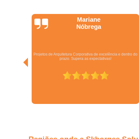
Jonathas
Araújo
dentro do
Excelentes. São especialistas no que fazem! Melhor empresa
do ramo no Centro Oeste.