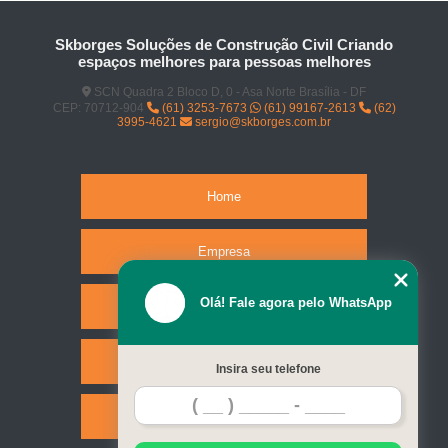
Skborges Soluções de Construção Civil Criando
espaços melhores para pessoas melhores
SCN Quadra 2 Bloco D, 0 - Asa Norte Brasília - DF
CEP: 70712-904
(61) 3253-7673
(61) 99167-2613
(62)
3995-4621
sergio@skborges.com.br
Home
Empresa
Olá! Fale agora pelo WhatsApp
Missão
Serviços
Insira seu telefone
Contato