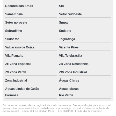
Recanto das Emas
SIA
Samambaia
Setor Sudoeste
Setor noroeste
Smpw
Sobradinho
Sudeste
Sudoeste
Taguatinga
Valparaíso de Goiás
Vicente Pires
Vila Planalto
Vila Telebrasília
ZE Zona Especial
ZR Zona Residencial
ZV Zona Verde
ZfN Zona Industrial
Zona Industrial
Águas Claras
Águas Lindas de Goiás
Águas claras
Formosa
Rio Verde
O conteúdo do texto desta página é de direito reservado. Sua reprodução, parcial ou total,
mesmo citando nossos links, é proibida sem a autorização do autor. Crime de violação de
direito autoral – artigo 184 do Código Penal –
Lei 9610/98 - Lei de direitos autorais
.