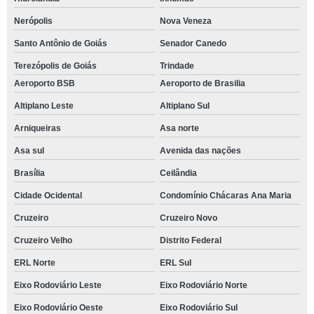
Nerópolis
Nova Veneza
Santo Antônio de Goiás
Senador Canedo
Terezópolis de Goiás
Trindade
Aeroporto BSB
Aeroporto de Brasilia
Altiplano Leste
Altiplano Sul
Arniqueiras
Asa norte
Asa sul
Avenida das nações
Brasília
Ceilândia
Cidade Ocidental
Condomínio Chácaras Ana Maria
Cruzeiro
Cruzeiro Novo
Cruzeiro Velho
Distrito Federal
ERL Norte
ERL Sul
Eixo Rodoviário Leste
Eixo Rodoviário Norte
Eixo Rodoviário Oeste
Eixo Rodoviário Sul