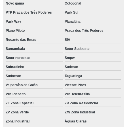
Novo gama
Octogonal
PTP Praça dos Três Poderes
Park Sul
Park Way
Planaltina
Plano Piloto
Praça dos Três Poderes
Recanto das Emas
SIA
Samambaia
Setor Sudoeste
Setor noroeste
Smpw
Sobradinho
Sudeste
Sudoeste
Taguatinga
Valparaíso de Goiás
Vicente Pires
Vila Planalto
Vila Telebrasília
ZE Zona Especial
ZR Zona Residencial
ZV Zona Verde
ZfN Zona Industrial
Zona Industrial
Águas Claras