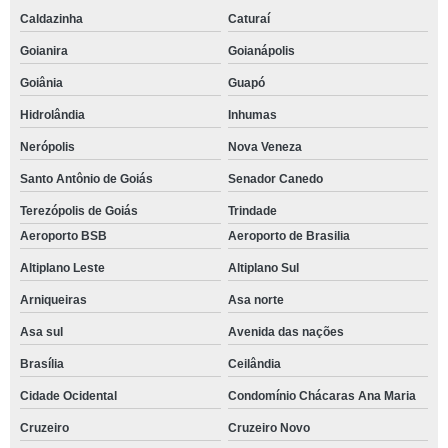
Caldazinha
Caturaí
Goianira
Goianápolis
Goiânia
Guapó
Hidrolândia
Inhumas
Nerópolis
Nova Veneza
Santo Antônio de Goiás
Senador Canedo
Terezópolis de Goiás
Trindade
Aeroporto BSB
Aeroporto de Brasilia
Altiplano Leste
Altiplano Sul
Arniqueiras
Asa norte
Asa sul
Avenida das nações
Brasília
Ceilândia
Cidade Ocidental
Condomínio Chácaras Ana Maria
Cruzeiro
Cruzeiro Novo