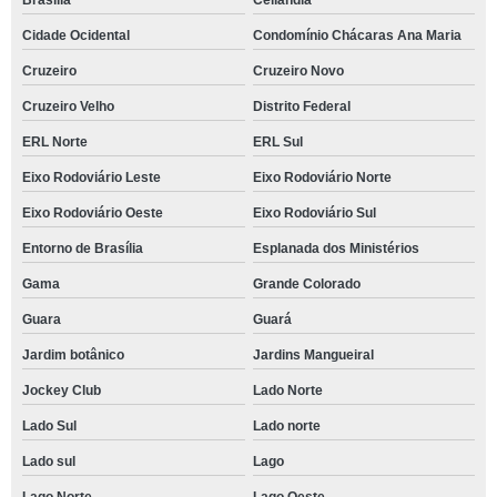
Cidade Ocidental
Condomínio Chácaras Ana Maria
Cruzeiro
Cruzeiro Novo
Cruzeiro Velho
Distrito Federal
ERL Norte
ERL Sul
Eixo Rodoviário Leste
Eixo Rodoviário Norte
Eixo Rodoviário Oeste
Eixo Rodoviário Sul
Entorno de Brasília
Esplanada dos Ministérios
Gama
Grande Colorado
Guara
Guará
Jardim botânico
Jardins Mangueiral
Jockey Club
Lado Norte
Lado Sul
Lado norte
Lado sul
Lago
Lago Norte
Lago Oeste