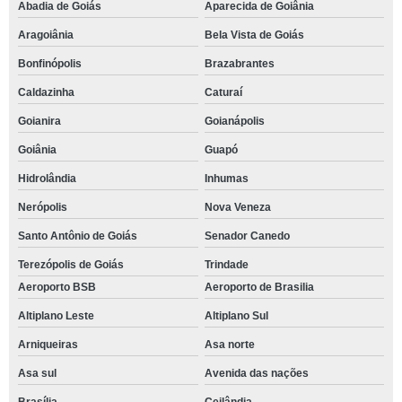
Abadia de Goiás
Aparecida de Goiânia
Aragoiânia
Bela Vista de Goiás
Bonfinópolis
Brazabrantes
Caldazinha
Caturaí
Goianira
Goianápolis
Goiânia
Guapó
Hidrolândia
Inhumas
Nerópolis
Nova Veneza
Santo Antônio de Goiás
Senador Canedo
Terezópolis de Goiás
Trindade
Aeroporto BSB
Aeroporto de Brasilia
Altiplano Leste
Altiplano Sul
Arniqueiras
Asa norte
Asa sul
Avenida das nações
Brasília
Ceilândia