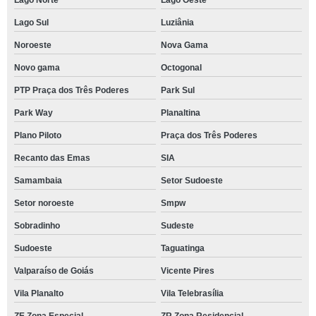
Lago Sul
Luziânia
Noroeste
Nova Gama
Novo gama
Octogonal
PTP Praça dos Três Poderes
Park Sul
Park Way
Planaltina
Plano Piloto
Praça dos Três Poderes
Recanto das Emas
SIA
Samambaia
Setor Sudoeste
Setor noroeste
Smpw
Sobradinho
Sudeste
Sudoeste
Taguatinga
Valparaíso de Goiás
Vicente Pires
Vila Planalto
Vila Telebrasília
ZE Zona Especial
ZR Zona Residencial