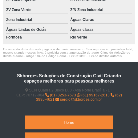
ZV Zona Verde
ZfN Zona Industrial
Zona Industrial
Águas Claras
Águas Lindas de Goiás
Águas claras
Formosa
Rio Verde
O conteúdo do texto desta página é de direito reservado. Sua reprodução, parcial ou total,
mesmo citando nossos links, é proibida sem a autorização do autor. Crime de violação de
direito autoral – artigo 184 do Código Penal –
Lei 9610/98 - Lei de direitos autorais
.
Skborges Soluções de Construção Civil Criando
espaços melhores para pessoas melhores
SCN Quadra 2 Bloco D, 0 - Asa Norte Brasília - DF
CEP: 70712-904
(61) 3253-7673
(61) 99167-2613
(62)
3995-4621
sergio@skborges.com.br
Home