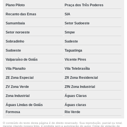
Plano Piloto
Praça dos Três Poderes
Recanto das Emas
SIA
Samambaia
Setor Sudoeste
Setor noroeste
Smpw
Sobradinho
Sudeste
Sudoeste
Taguatinga
Valparaíso de Goiás
Vicente Pires
Vila Planalto
Vila Telebrasília
ZE Zona Especial
ZR Zona Residencial
ZV Zona Verde
ZfN Zona Industrial
Zona Industrial
Águas Claras
Águas Lindas de Goiás
Águas claras
Formosa
Rio Verde
O conteúdo do texto desta página é de direito reservado. Sua reprodução, parcial ou total,
mesmo citando nossos links, é proibida sem a autorização do autor. Crime de violação de