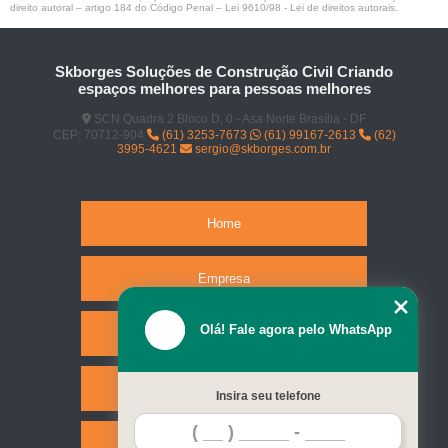
direito autoral – artigo 184 do Código Penal –
Lei 9610/98 - Lei de direitos autorais
.
Skborges Soluções de Construção Civil Criando
espaços melhores para pessoas melhores
SCN Quadra 2 Bloco D, 0 - Asa Norte Brasília - DF
CEP: 70712-904
(61) 3253-7673
(61) 99167-2613
(62)
3995-4621
sergio@skborges.com.br
Home
Empresa
Olá! Fale agora pelo WhatsApp
Missão
Serviços
Insira seu telefone
Contato