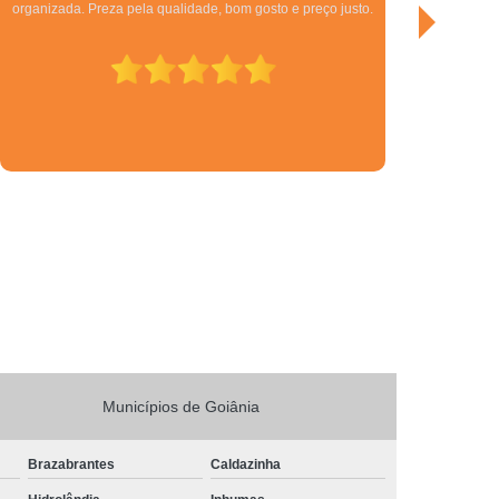
corporativos do DF.
a
Gerenciamento de Projetos e Obras
Gerenciamento e Fiscalização de Obras
s
Gerenciamento e Planejamento de Obras
Planejamento e Gerenciamento de Obras
 Obras
Gestão de Obras de Construção Civil
ras em Brasília
Gestão de Obras em Goiânia
ivil
Gestão de Obras Profissional
Gestão e Gerenciamento de Obras
Gestão de Obras
Neuroarquitetura
tura Corporativa
Neuroarquitetura em Brasília
Neuroarquitetura em Hospitais
Municípios de Goiânia
l
Neuroarquitetura Iluminação
Brazabrantes
Caldazinha
Neuroarquitetura no Ambiente de Trabalho