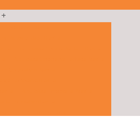
te Corporativo Brasília
 com Acessibilidade Brasília
sília
Arquitetura Corporativa de Ti Brasília
lia
Arquitetura Corporativa Fachada Brasília
rios Corporativos Brasília
ança Corporativa Brasília
rasília
Arquitetura Empresarial Brasília
ente Corporativo Brasília
orativo Azul e Branco Goiânia
porativos e Comerciais Goiânia
 Hall Corporativo Goiânia