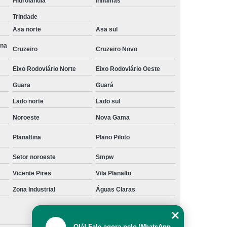
Hidrolândia
Inhumas
Projetos de Neuroarquitetura
Trindade
ara Escritório em São Paulo
Asa norte
Asa sul
para Escritório em São Paulo
Ana
Cruzeiro
Cruzeiro Novo
o Comercial em São Paulo
Eixo Rodoviário Norte
Eixo Rodoviário Oeste
 Corporativo em São Paulo
Guara
Guará
dvocacia Pequeno em São Paulo
Lado norte
Lado sul
e Contabilidade em São Paulo
Noroeste
Nova Gama
Projeto de Escritório Moderno em São Paulo
Planaltina
Plano Piloto
io Pequeno em São Paulo
Setor noroeste
Smpw
ara Escritório em São Paulo
Vicente Pires
Vila Planalto
e Advocacia em São Paulo
Zona Industrial
Águas Claras
s Corporativos em São Paulo
 de Contabilidade Goiânia
Olá! Fale agora pelo WhatsApp