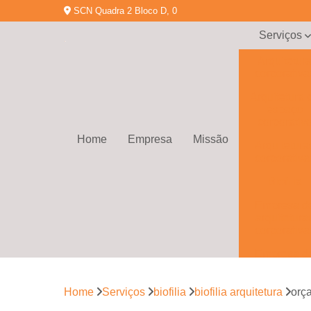
SCN Quadra 2 Bloco D, 0
Serviços
Arquitetur
corporativa
Arquitetura 
espaço
corporativ
Home
Empresa
Missão
Arquitetura
corporativa
Biofilia
Empresa d
arquitetura
corporativa
Empresa d
gerenciamen
de obras
Home
Serviços
biofilia
biofilia arquitetura
orça
Empresa d