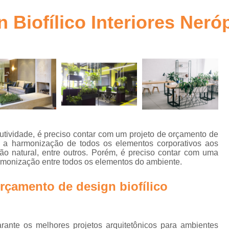
ra
Arquitetura Comercial Corporativa Goiânia
Biofílico Interiores Neró
Arquitetura Corpor
to
Arquitetura Corporativa
bra
Arquitetura Corporativa c
Arquitetura Corporativa Comercial Goiânia
a
Arquitetura Corporativ
Arquitetura Corporativa Estilo Mode
Arquitetura Ambientes Corpor
ividade, é preciso contar com um projeto de orçamento de
nte a harmonização de todos os elementos corporativos aos
Arquitetura Corporativa em Brasília
ção natural, entre outros. Porém, é preciso contar com uma
n
armonização entre todos os elementos do ambiente.
Arquitetura Corporativo
Ar
Arquitetura Design Corporativo
rçamento de design biofílico
os
Escritório de Arquitetura Corporat
e
a
Projetos de Arquitetura Corporativa
ante os melhores projetos arquitetônicos para ambientes