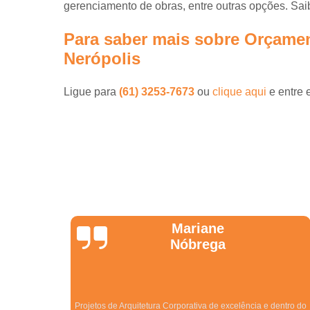
gerenciamento de obras, entre outras opções. Sai
Para saber mais sobre Orçament
Nerópolis
Ligue para
(61) 3253-7673
ou
clique aqui
e entre 
Jonathas
Araújo
dentro do
Excelentes. São especialistas no que fazem! Melhor empresa