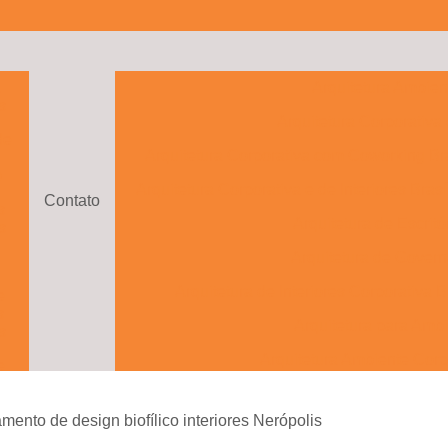
a
Arquitetura Ambien
s
Arquitetura Corporativa
de
Arquitetura Corporativa com Coworking Bra
o
Arquitetura Corporativa e de Interiores Brasí
Contato
s
Arquitetura de Escritó
s
Arquitetura de Govern
Arquitetura de Interiores Corporativa B
e
s
Arquitetura para Ambi
s
Arquitetura Ambiente Corp
e
to
Arquitetura Ambientes Cor
mento de design biofílico interiores Nerópolis
Arquitetura com Drama
e