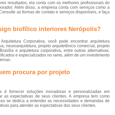
e
Biofilia na Arquitetura Corporativa
B
ores resultados, ela conta com os melhores profissionais do
borador. Além disso, a empresa conta com serviços como a
Design Biofílico
Design Biofílico A
onsulte as formas de contato e serviços disponíveis, e faça
rn
Design Biofílico em Goiânia
Design
gn biofílico interiores Nerópolis?
Projeto Biofílico
Arquitetura de
Arquitetura de Salas 
Arquitetura Corporativa, você pode encontrar arquitetura
Arquitetura para Sala
iva, neuroarquitetura, projeto arquitetônico comercial, projeto
Brasília e arquitetura corporativa, entre outras alternativas.
Escritório Arquitetur
lificados e especializados no ramo, além de um investimento
ernas.
Escritório de Arquitetura Corp
 quem procura por
projeto
Escritório de Arquitetura Empr
Escritório de Arquitetur
Projeto de Arquitetura Corporativa em Sã
a é fornecer soluções inovadoras e personalizadas em
rar as expectativas de seus clientes. A empresa tem como
Projeto de Arquitetura para
or isso se dedica a entender as necessidades e demandas de
ativas para atender as expectativas dos seus clientes.
Projeto de Arquitetura para