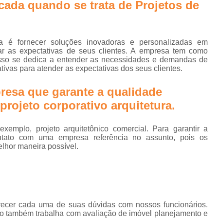
Projetos Corporativos 
cada quando se trata de Projetos de
Empresa de Arquitetura para G
Empresa de Gerenciame
a é fornecer soluções inovadoras e personalizadas em
Empresa de Gerenciamento de
rar as expectativas de seus clientes. A empresa tem como
or isso se dedica a entender as necessidades e demandas de
Empresa de Gerenciament
ativas para atender as expectativas dos seus clientes.
Empresa de Gerenciamento e Fi
resa que garante a qualidade
Empresa de Planejamento e Ger
rojeto corporativo arquitetura.
Empresa Especializada em Ger
emplo, projeto arquitetônico comercial. Para garantir a
Empresa Gerenciador
ntato com uma empresa referência no assunto, pois os
elhor maneira possível.
Empresa para Gerenciam
Escritório de Arquitetura para 
Gerenciadoras de
Gerenciamento de Obras 
arecer cada uma de suas dúvidas com nossos funcionários.
to também trabalha com avaliação de imóvel planejamento e
Empresa de Arquitetura e Gestão 