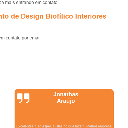
ba mais entrando em contato.
Empresa de Gestão de Custos d
o de Design Biofílico Interiores
Empresa de Gestão de Obras d
Empresa de Gestão de Projet
Empresa de Gestão e Consultoria
em contato por email.
Empresa de Planejamento e Gestão
Empresa Especialista em Gestão 
Empresa Especialista em Gestão de 
Empresa Especializada em Gestão 
Escritório de Gestão de Obras e Ref
Wanessa
Gestão de Obras de E
Marques
Gestão de Obras de Sal
Gerenciamento de Implantação d
Gerenciamento de Obras Arquitetura
Equipe qualificada, atendimento muito pontual e de forma