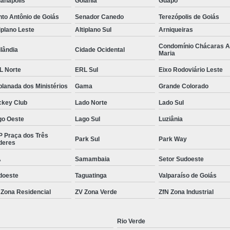
anápolis
Goiânia
Guapó
Neuroarquitetura Projetos
to Antônio de Goiás
Senador Canedo
Terezópolis de Goiás
Projeto Arquitetônico p
iplano Leste
Altiplano Sul
Arniqueiras
Projeto de Arquitetura 
Condomínio Chácaras 
lândia
Cidade Ocidental
Maria
Projeto de Escritóri
L Norte
ERL Sul
Eixo Rodoviário Leste
Projeto de Escritório
lanada dos Ministérios
Gama
Grande Colorado
Projeto de Escritório de A
ckey Club
Lado Norte
Lado Sul
Projeto de Escritório d
go Oeste
Lago Sul
Luziânia
Projeto de Escritório Grande em São Paulo
P Praça dos Três
Park Sul
Park Way
deres
Projeto de Escritór
A
Samambaia
Setor Sudoeste
Projeto de Interiores p
doeste
Taguatinga
Valparaíso de Goiás
Projeto Escritório d
 Zona Residencial
ZV Zona Verde
ZfN Zona Industrial
Projetos de Escritório
Projeto de Escritorio
Rio Verde