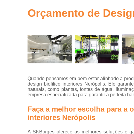
gestão de ob
em sp
Orçamento de Design 
Gerenciamen
de obra
Gestão de o
Neuro
arquitetur
Projeto de
escritório
Projeto de
Quando pensamos em bem-estar alinhado a produt
escritórios
design biofílico interiores Nerópolis. Ele gara
naturais, como plantas, fontes de água, ilumina
Projeto tur
empresa especializada para garantir a perfeita h
key
Projetos
Faça a melhor escolha para a o
arquitetônic
interiores Nerópolis
Projetos d
arquitetur
A SKBorges oferece as melhores soluções e gar