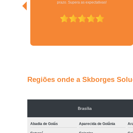
do ramo no Centro Oeste.
Regiões onde a Skborges Soluç
Brasília
Abadia de Goiás
Aparecida de Goiânia
Ar