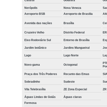
Caturaí
Goianira
Goi
Nerópolis
Nova Veneza
San
Aeroporto BSB
Aeroporto de Brasilia
Alt
Avenida das nações
Brasília
Cei
Cruzeiro Velho
Distrito Federal
ER
Eixo Rodoviário Sul
Entorno de Brasília
Esp
Jardim botânico
Jardins Mangueiral
Jo
Lago
Lago Norte
La
PT
Novo gama
Octogonal
Po
Praça dos Três Poderes
Recanto das Emas
SI
Sobradinho
Sudeste
Su
Vila Telebrasília
ZE Zona Especial
ZR
Águas Lindas de Goiás
Águas claras
Formosa