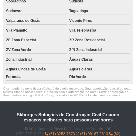
Sobradinho
Sudeste
Sudoeste
Taguatinga
Valparaíso de Goiás
Vicente Pires
Vila Planalto
Vila Telebrasília
ZE Zona Especial
ZR Zona Residencial
ZV Zona Verde
ZfN Zona Industrial
Zona Industrial
Águas Claras
Águas Lindas de Goiás
Águas claras
Formosa
Rio Verde
O conteúdo do texto desta página é de direito reservado. Sua reprodução, parcial ou total,
mesmo citando nossos links, é proibida sem a autorização do autor. Crime de violação de
direito autoral – artigo 184 do Código Penal –
Lei 9610/98 - Lei de direitos autorais
.
Skborges Soluções de Construção Civil Criando
espaços melhores para pessoas melhores
SCN Quadra 2 Bloco D, 0 - Asa Norte Brasília - DF
CEP: 70712-904
(61) 3253-7673
(61) 99167-2613
(62)