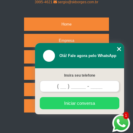
3995-4621
sergio@skborges.com.br
Home
Empresa
Olá! Fale agora pelo WhatsApp
Missão
Serviços
Insira seu telefone
Contato
Iniciar conversa
Mapa do site
1