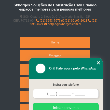
Skborges Soluções de Construção Civil Criando
espaços melhores para pessoas melhores
SCN Quadra 2 Bloco D, 0 - Asa Norte Brasília - DF
CEP: 70712-904
(61) 3253-7673
(61) 99167-2613
(62)
3995-4621
sergio@skborges.com.br
Home
Empresa
Olá! Fale agora pelo WhatsApp
Missão
Serviços
Insira seu telefone
Contato
Iniciar conversa
Mapa do site