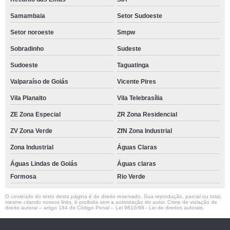
Samambaia
Setor Sudoeste
Setor noroeste
Smpw
Sobradinho
Sudeste
Sudoeste
Taguatinga
Valparaíso de Goiás
Vicente Pires
Vila Planalto
Vila Telebrasília
ZE Zona Especial
ZR Zona Residencial
ZV Zona Verde
ZfN Zona Industrial
Zona Industrial
Águas Claras
Águas Lindas de Goiás
Águas claras
Formosa
Rio Verde
O conteúdo do texto desta página é de direito reservado. Sua reprodução, parcial ou total,
mesmo citando nossos links, é proibida sem a autorização do autor. Crime de violação de
direito autoral – artigo 184 do Código Penal –
Lei 9610/98 - Lei de direitos autorais
.