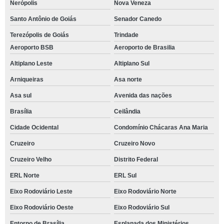
Nerópolis
Nova Veneza
Santo Antônio de Goiás
Senador Canedo
Terezópolis de Goiás
Trindade
Aeroporto BSB
Aeroporto de Brasilia
Altiplano Leste
Altiplano Sul
Arniqueiras
Asa norte
Asa sul
Avenida das nações
Brasília
Ceilândia
Cidade Ocidental
Condomínio Chácaras Ana Maria
Cruzeiro
Cruzeiro Novo
Cruzeiro Velho
Distrito Federal
ERL Norte
ERL Sul
Eixo Rodoviário Leste
Eixo Rodoviário Norte
Eixo Rodoviário Oeste
Eixo Rodoviário Sul
Entorno de Brasília
Esplanada dos Ministérios