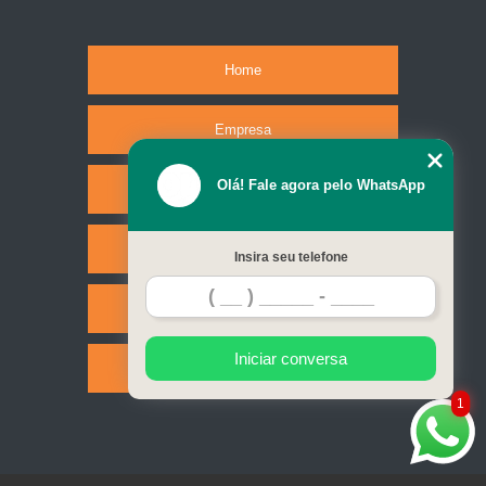
Home
Empresa
Olá! Fale agora pelo WhatsApp
Missão
Serviços
Insira seu telefone
Contato
Iniciar conversa
Mapa do site
1