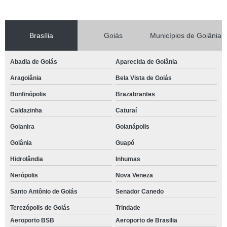
Brasília
Goiás
Municípios de Goiânia
Abadia de Goiás
Aparecida de Goiânia
Aragoiânia
Bela Vista de Goiás
Bonfinópolis
Brazabrantes
Caldazinha
Caturaí
Goianira
Goianápolis
Goiânia
Guapó
Hidrolândia
Inhumas
Nerópolis
Nova Veneza
Santo Antônio de Goiás
Senador Canedo
Terezópolis de Goiás
Trindade
Aeroporto BSB
Aeroporto de Brasilia