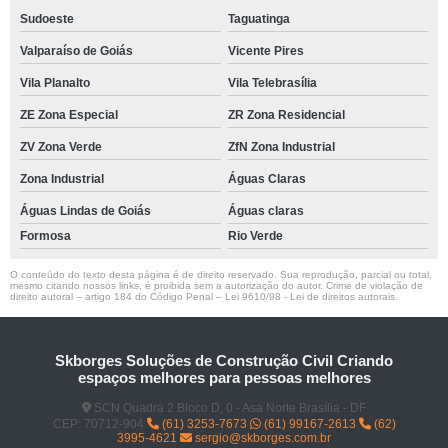
Sudoeste
Taguatinga
Valparaíso de Goiás
Vicente Pires
Vila Planalto
Vila Telebrasília
ZE Zona Especial
ZR Zona Residencial
ZV Zona Verde
ZfN Zona Industrial
Zona Industrial
Águas Claras
Águas Lindas de Goiás
Águas claras
Formosa
Rio Verde
O conteúdo do texto desta página é de direito reservado. Sua reprodução, parcial ou total,
mesmo citando nossos links, é proibida sem a autorização do autor. Crime de violação de
direito autoral – artigo 184 do Código Penal –
Lei 9610/98 - Lei de direitos autorais
.
Skborges Soluções de Construção Civil Criando
espaços melhores para pessoas melhores
SCN Quadra 2 Bloco D, 0 - Asa Norte Brasília - DF
CEP: 70712-904
(61) 3253-7673
(61) 99167-2613
(62)
3995-4621
sergio@skborges.com.br