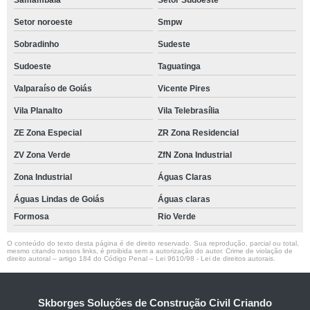
Setor noroeste
Smpw
Sobradinho
Sudeste
Sudoeste
Taguatinga
Valparaíso de Goiás
Vicente Pires
Vila Planalto
Vila Telebrasília
ZE Zona Especial
ZR Zona Residencial
ZV Zona Verde
ZfN Zona Industrial
Zona Industrial
Águas Claras
Águas Lindas de Goiás
Águas claras
Formosa
Rio Verde
O conteúdo do texto desta página é de direito reservado. Sua reprodução, parcial ou total,
mesmo citando nossos links, é proibida sem a autorização do autor. Crime de violação de
direito autoral – artigo 184 do Código Penal –
Lei 9610/98 - Lei de direitos autorais
.
Skborges Soluções de Construção Civil Criando