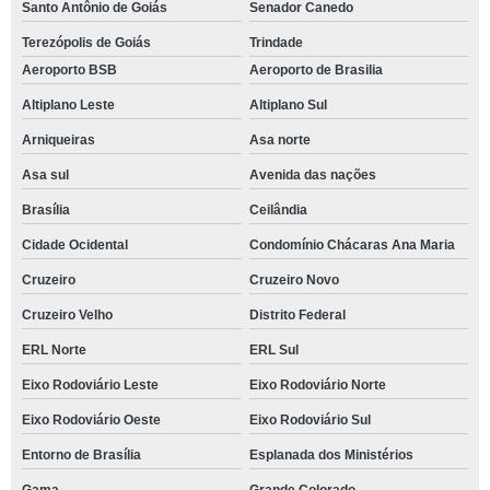
Santo Antônio de Goiás
Senador Canedo
Terezópolis de Goiás
Trindade
Aeroporto BSB
Aeroporto de Brasilia
Altiplano Leste
Altiplano Sul
Arniqueiras
Asa norte
Asa sul
Avenida das nações
Brasília
Ceilândia
Cidade Ocidental
Condomínio Chácaras Ana Maria
Cruzeiro
Cruzeiro Novo
Cruzeiro Velho
Distrito Federal
ERL Norte
ERL Sul
Eixo Rodoviário Leste
Eixo Rodoviário Norte
Eixo Rodoviário Oeste
Eixo Rodoviário Sul
Entorno de Brasília
Esplanada dos Ministérios
Gama
Grande Colorado