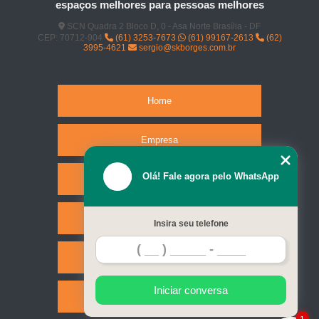
espaços melhores para pessoas melhores
SCN Quadra 2 Bloco D, 0 - Asa Norte Brasília - DF
CEP: 70712-904
(61) 3253-7673
(61) 99167-2613
(62)
3995-4621
sergio@skborges.com.br
Home
Empresa
Olá! Fale agora pelo WhatsApp
Missão
Serviços
Insira seu telefone
Contato
Iniciar conversa
Mapa do site