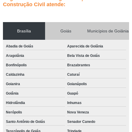
Construção Civil atende:
Brasília
Goiás
Municípios de Goiânia
Abadia de Goiás
Aparecida de Goiânia
Aragoiânia
Bela Vista de Goiás
Bonfinópolis
Brazabrantes
Caldazinha
Caturaí
Goianira
Goianápolis
Goiânia
Guapó
Hidrolândia
Inhumas
Nerópolis
Nova Veneza
Santo Antônio de Goiás
Senador Canedo
Terezópolis de Goiás
Trindade