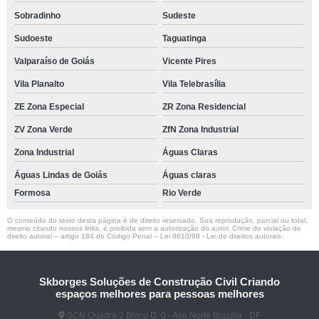
Sobradinho
Sudeste
Sudoeste
Taguatinga
Valparaíso de Goiás
Vicente Pires
Vila Planalto
Vila Telebrasília
ZE Zona Especial
ZR Zona Residencial
ZV Zona Verde
ZfN Zona Industrial
Zona Industrial
Águas Claras
Águas Lindas de Goiás
Águas claras
Formosa
Rio Verde
O conteúdo do texto desta página é de direito reservado. Sua reprodução, parcial ou total,
mesmo citando nossos links, é proibida sem a autorização do autor. Crime de violação de
direito autoral – artigo 184 do Código Penal –
Lei 9610/98 - Lei de direitos autorais
.
Skborges Soluções de Construção Civil Criando
espaços melhores para pessoas melhores
SCN Quadra 2 Bloco D, 0 - Asa Norte Brasília - DF