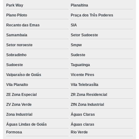
Park Way
Planaltina
Plano Piloto
Praça dos Três Poderes
Recanto das Emas
SIA
Samambaia
Setor Sudoeste
Setor noroeste
Smpw
Sobradinho
Sudeste
Sudoeste
Taguatinga
Valparaíso de Goiás
Vicente Pires
Vila Planalto
Vila Telebrasília
ZE Zona Especial
ZR Zona Residencial
ZV Zona Verde
ZfN Zona Industrial
Zona Industrial
Águas Claras
Águas Lindas de Goiás
Águas claras
Formosa
Rio Verde