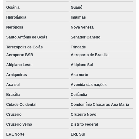
Goiânia
Guapó
Hidrolândia
Inhumas
Nerópolis
Nova Veneza
Santo Antônio de Goiás
Senador Canedo
Terezópolis de Goiás
Trindade
Aeroporto BSB
Aeroporto de Brasilia
Altiplano Leste
Altiplano Sul
Arniqueiras
Asa norte
Asa sul
Avenida das nações
Brasília
Ceilândia
Cidade Ocidental
Condomínio Chácaras Ana Maria
Cruzeiro
Cruzeiro Novo
Cruzeiro Velho
Distrito Federal
ERL Norte
ERL Sul