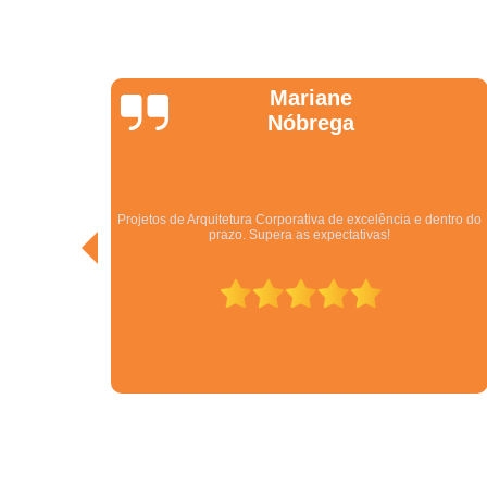
Jonathas
Araújo
dentro do
Excelentes. São especialistas no que fazem! Melhor empresa
do ramo no Centro Oeste.