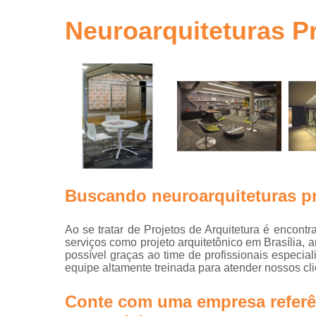
gestão de ob
em sp
Neuroarquiteturas P
Gerenciamen
de obra
Gestão de o
Neuro
arquitetur
Projeto de
escritório
Projeto de
escritórios
Buscando neuroarquiteturas p
Projeto tur
key
Ao se tratar de Projetos de Arquitetura é encon
serviços como projeto arquitetônico em Brasília, a
Projetos
possível graças ao time de profissionais especi
arquitetônic
equipe altamente treinada para atender nossos cli
Projetos d
arquitetur
Conte com uma empresa referê