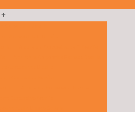
te Corporativo Brasília
 com Acessibilidade Brasília
sília
Arquitetura Corporativa de Ti Brasília
lia
Arquitetura Corporativa Fachada Brasília
rios Corporativos Brasília
ança Corporativa Brasília
rasília
Arquitetura Empresarial Brasília
ente Corporativo Brasília
orativo Azul e Branco Goiânia
porativos e Comerciais Goiânia
 Hall Corporativo Goiânia