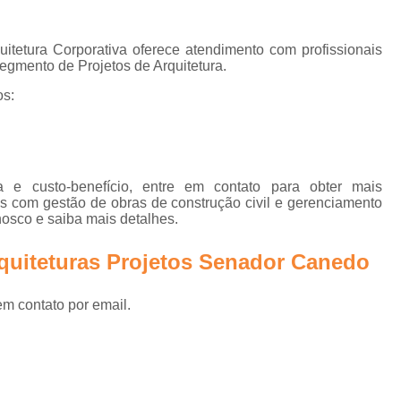
e
Biofilia na Arquitetura Corporativa
B
Design Biofílico
Design Biofílico A
itetura Corporativa oferece atendimento com profissionais
rn
egmento de Projetos de Arquitetura.
Design Biofílico em Goiânia
Design
os:
Projeto Biofílico
Arquitetura de
Arquitetura de Salas 
Arquitetura para Sala
 e custo-benefício, entre em contato para obter mais
Escritório Arquitetur
os com gestão de obras de construção civil e gerenciamento
nosco e saiba mais detalhes.
Escritório de Arquitetura Corp
Escritório de Arquitetura Empr
quiteturas Projetos Senador Canedo
Escritório de Arquitetur
em contato por email.
Projeto de Arquitetura Corporativa em Sã
Projeto de Arquitetura para
Projeto de Arquitetura para