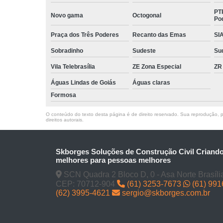
PT
Novo gama
Octogonal
Po
Praça dos Três Poderes
Recanto das Emas
SI
Sobradinho
Sudeste
Su
Vila Telebrasília
ZE Zona Especial
ZR
Águas Lindas de Goiás
Águas claras
Formosa
O conteúdo do texto desta página é de direito reservado. Sua reprodução, pa
direitos autorais
.
Skborges Soluções de Construção Civil Criand
melhores para pessoas melhores
SCN Quadra 2 Bloco D, 0 - Asa Norte Brasíli
CEP: 70712-904
(61) 3253-7673
(61) 99
(62) 3995-4621
sergio@skborges.com.br