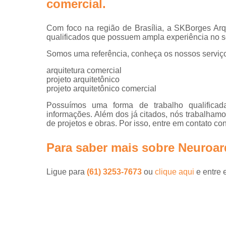
comercial
.
Projetos d
escritórios
Com foco na região de Brasília, a SKBorges Arqu
Projetos tu
qualificados que possuem ampla experiência no s
key
Somos uma referência, conheça os nossos serviç
arquitetura comercial
projeto arquitetônico
projeto arquitetônico comercial
Possuímos uma forma de trabalho qualificada
informações. Além dos já citados, nós trabalham
de projetos e obras. Por isso, entre em contato co
Para saber mais sobre Neuroar
Ligue para
(61) 3253-7673
ou
clique aqui
e entre 