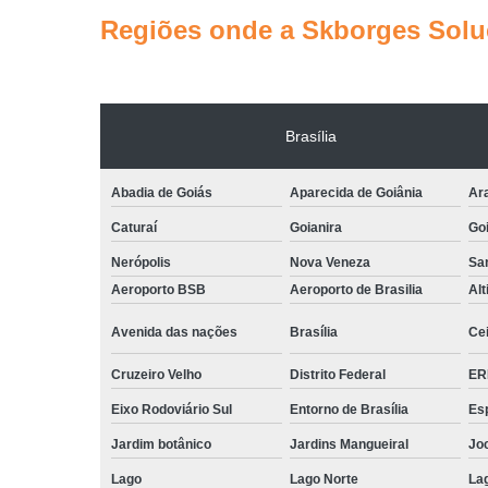
Regiões onde a Skborges Soluç
Brasília
Abadia de Goiás
Aparecida de Goiânia
Ar
Caturaí
Goianira
Goi
Nerópolis
Nova Veneza
San
Aeroporto BSB
Aeroporto de Brasilia
Alt
Avenida das nações
Brasília
Cei
Cruzeiro Velho
Distrito Federal
ER
Eixo Rodoviário Sul
Entorno de Brasília
Esp
Jardim botânico
Jardins Mangueiral
Jo
Lago
Lago Norte
La