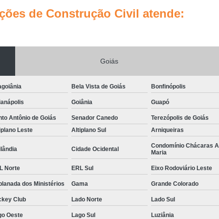
ões de Construção Civil atende:
Empresa de Gestão de Custos d
Empresa de Gestão de Obras d
Empresa de Gestão de Projet
Goiás
Empresa de Gestão e Consultoria
Empresa de Planejamento e Gestão
agoiânia
Bela Vista de Goiás
Bonfinópolis
Empresa Especialista em Gestão 
anápolis
Goiânia
Guapó
Empresa Especialista em Gestão de 
to Antônio de Goiás
Senador Canedo
Terezópolis de Goiás
iplano Leste
Altiplano Sul
Arniqueiras
Empresa Especializada em Gestão 
Condomínio Chácaras 
Escritório de Gestão de Obras e Ref
lândia
Cidade Ocidental
Maria
Gestão de Obras de E
L Norte
ERL Sul
Eixo Rodoviário Leste
Gestão de Obras de Sal
lanada dos Ministérios
Gama
Grande Colorado
Gerenciamento de Implantação d
ckey Club
Lado Norte
Lado Sul
Gerenciamento de Obras Arquitetura
go Oeste
Lago Sul
Luziânia