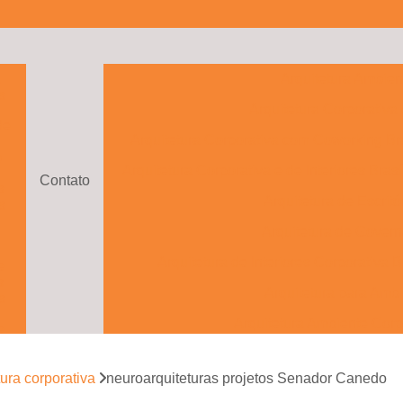
a
Arquitetura Ambien
s
Arquitetura Corporativa
de
Arquitetura Corporativa com Coworking Bra
o
Arquitetura Corporativa e de Interiores Brasí
Contato
s
Arquitetura de Escritó
s
Arquitetura de Govern
Arquitetura de Interiores Corporativa B
e
s
Arquitetura para Ambi
s
Arquitetura Ambiente Corp
e
to
Arquitetura Ambientes Cor
ura corporativa
neuroarquiteturas projetos Senador Canedo
Arquitetura com Drama
e