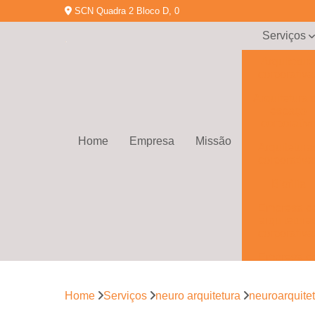
SCN Quadra 2 Bloco D, 0
Serviços
Arquitetur
corporativa
Arquitetura 
espaço
corporativ
Home
Empresa
Missão
Arquitetura
corporativa
Biofilia
Empresa d
arquitetura
corporativa
Empresa d
gerenciamen
de obras
Home
Serviços
neuro arquitetura
neuroarquitet
Empresa d