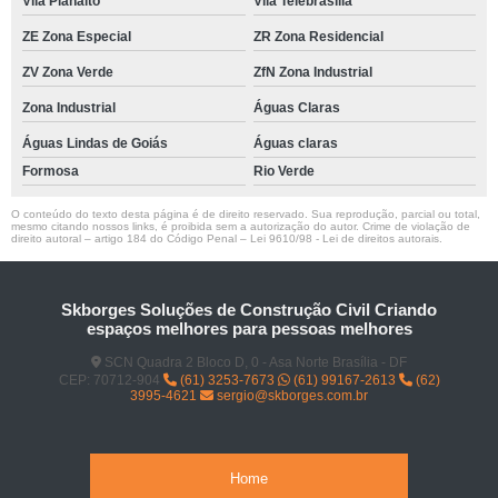
Vila Planalto
Vila Telebrasília
ZE Zona Especial
ZR Zona Residencial
ZV Zona Verde
ZfN Zona Industrial
Zona Industrial
Águas Claras
Águas Lindas de Goiás
Águas claras
Formosa
Rio Verde
O conteúdo do texto desta página é de direito reservado. Sua reprodução, parcial ou total,
mesmo citando nossos links, é proibida sem a autorização do autor. Crime de violação de
direito autoral – artigo 184 do Código Penal –
Lei 9610/98 - Lei de direitos autorais
.
Skborges Soluções de Construção Civil Criando
espaços melhores para pessoas melhores
SCN Quadra 2 Bloco D, 0 - Asa Norte Brasília - DF
CEP: 70712-904
(61) 3253-7673
(61) 99167-2613
(62)
3995-4621
sergio@skborges.com.br
Home