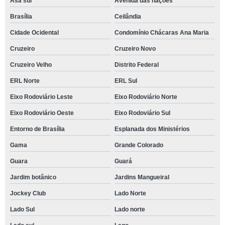
Asa sul
Avenida das nações
Brasília
Ceilândia
Cidade Ocidental
Condomínio Chácaras Ana Maria
Cruzeiro
Cruzeiro Novo
Cruzeiro Velho
Distrito Federal
ERL Norte
ERL Sul
Eixo Rodoviário Leste
Eixo Rodoviário Norte
Eixo Rodoviário Oeste
Eixo Rodoviário Sul
Entorno de Brasília
Esplanada dos Ministérios
Gama
Grande Colorado
Guara
Guará
Jardim botânico
Jardins Mangueiral
Jockey Club
Lado Norte
Lado Sul
Lado norte