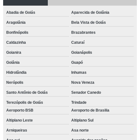
Abadia de Goiás
Aparecida de Goiânia
Aragoiânia
Bela Vista de Goiás
Bonfinópolis
Brazabrantes
Caldazinha
Caturaí
Goianira
Goianápolis
Goiânia
Guapó
Hidrolândia
Inhumas
Nerópolis
Nova Veneza
Santo Antônio de Goiás
Senador Canedo
Terezópolis de Goiás
Trindade
Aeroporto BSB
Aeroporto de Brasilia
Altiplano Leste
Altiplano Sul
Arniqueiras
Asa norte