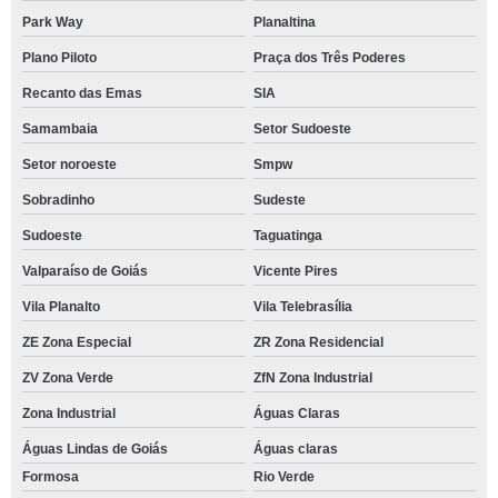
Park Way
Planaltina
Plano Piloto
Praça dos Três Poderes
Recanto das Emas
SIA
Samambaia
Setor Sudoeste
Setor noroeste
Smpw
Sobradinho
Sudeste
Sudoeste
Taguatinga
Valparaíso de Goiás
Vicente Pires
Vila Planalto
Vila Telebrasília
ZE Zona Especial
ZR Zona Residencial
ZV Zona Verde
ZfN Zona Industrial
Zona Industrial
Águas Claras
Águas Lindas de Goiás
Águas claras
Formosa
Rio Verde