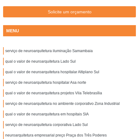
Solicite um orçamento
MENU
serviço de neuroarquitetura iluminação Samambaia
qual o valor de neuroarquitetura Lado Sul
qual o valor de neuroarquitetura hospitalar Altiplano Sul
serviço de neuroarquitetura hospitalar Asa norte
qual o valor de neuroarquitetura projetos Vila Telebrasília
serviço de neuroarquitetura no ambiente corporativo Zona Industrial
qual o valor de neuroarquitetura em hospitais SIA
serviço de neuroarquitetura corporativa Lado Sul
neuroarquitetura empresarial preço Praça dos Três Poderes