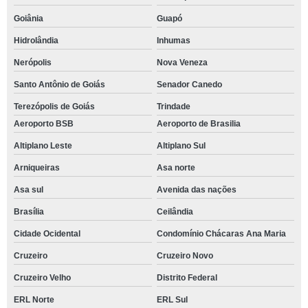
Goiânia
Guapó
Hidrolândia
Inhumas
Nerópolis
Nova Veneza
Santo Antônio de Goiás
Senador Canedo
Terezópolis de Goiás
Trindade
Aeroporto BSB
Aeroporto de Brasilia
Altiplano Leste
Altiplano Sul
Arniqueiras
Asa norte
Asa sul
Avenida das nações
Brasília
Ceilândia
Cidade Ocidental
Condomínio Chácaras Ana Maria
Cruzeiro
Cruzeiro Novo
Cruzeiro Velho
Distrito Federal
ERL Norte
ERL Sul