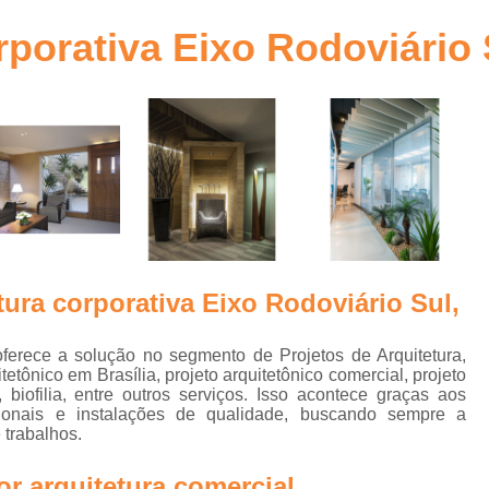
ra
Arquitetura Comercial Corporativa Goiânia
porativa Eixo Rodoviário 
Arquitetura Corpor
to
Arquitetura Corporativa
bra
Arquitetura Corporativa c
Arquitetura Corporativa Comercial Goiânia
a
Arquitetura Corporativ
Arquitetura Corporativa Estilo Mode
Arquitetura Ambientes Corpor
ura corporativa Eixo Rodoviário Sul,
Arquitetura Corporativa em Brasília
n
Arquitetura Corporativo
Ar
ferece a solução no segmento de Projetos de Arquitetura,
itetônico em Brasília, projeto arquitetônico comercial, projeto
Arquitetura Design Corporativo
, biofilia, entre outros serviços. Isso acontece graças aos
os
ionais e instalações de qualidade, buscando sempre a
Escritório de Arquitetura Corporat
 trabalhos.
e
a
Projetos de Arquitetura Corporativa
r arquitetura comercial