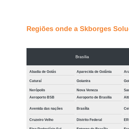
Regiões onde a Skborges Soluç
Brasília
Abadia de Goiás
Aparecida de Goiânia
Ar
Caturaí
Goianira
Goi
Nerópolis
Nova Veneza
San
Aeroporto BSB
Aeroporto de Brasilia
Alt
Avenida das nações
Brasília
Cei
Cruzeiro Velho
Distrito Federal
ER
Eixo Rodoviário Sul
Entorno de Brasília
Esp