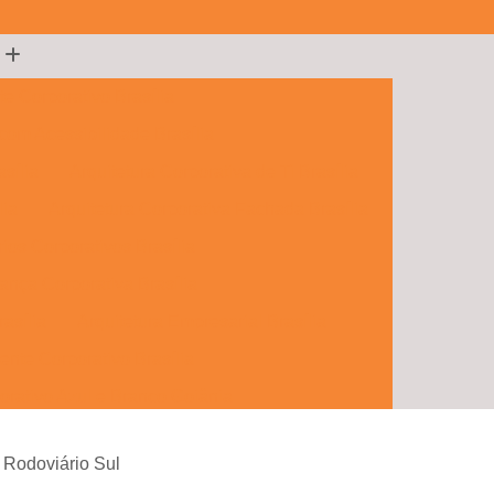
te Corporativo Brasília
 com Acessibilidade Brasília
sília
Arquitetura Corporativa de Ti Brasília
lia
Arquitetura Corporativa Fachada Brasília
rios Corporativos Brasília
ança Corporativa Brasília
rasília
Arquitetura Empresarial Brasília
ente Corporativo Brasília
orativo Azul e Branco Goiânia
porativos e Comerciais Goiânia
o Rodoviário Sul
 Hall Corporativo Goiânia