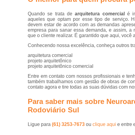
Projetos d
escritórios
Quando se trata de
arquitetura comercial
é im
Projetos tu
aqueles que optam por esse tipo de serviço. H
key
devem estar de acordo com as demandas apresent
empresa para sanar essa demanda, e assim, a m
que o cliente realizar. É garantido que aqui, você
Conhecendo nossa excelência, conheça outros tr
arquitetura comercial
projeto arquitetônico
projeto arquitetônico comercial
Entre em contato com nossos profissionais e tenh
também trabalhamos com gestão de obras de const
contato agora e tire todas as suas dúvidas com n
Para saber mais sobre Neuroar
Rodoviário Sul
Ligue para
(61) 3253-7673
ou
clique aqui
e entre 