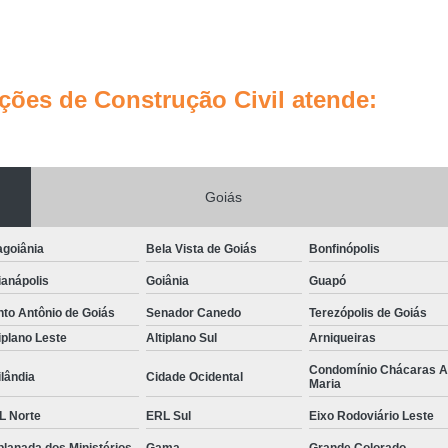
Empresa de Gestão de Custos d
Empresa de Gestão de Obras d
ões de Construção Civil atende:
Empresa de Gestão de Projet
Empresa de Gestão e Consultoria
Empresa de Planejamento e Gestão
Goiás
Empresa Especialista em Gestão 
Empresa Especialista em Gestão de 
agoiânia
Bela Vista de Goiás
Bonfinópolis
Empresa Especializada em Gestão 
anápolis
Goiânia
Guapó
Escritório de Gestão de Obras e Ref
to Antônio de Goiás
Senador Canedo
Terezópolis de Goiás
Gestão de Obras de E
iplano Leste
Altiplano Sul
Arniqueiras
Gestão de Obras de Sal
Condomínio Chácaras 
lândia
Cidade Ocidental
Maria
Gerenciamento de Implantação d
L Norte
ERL Sul
Eixo Rodoviário Leste
Gerenciamento de Obras Arquitetura
lanada dos Ministérios
Gama
Grande Colorado