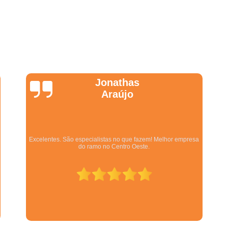
Projetos Corporativos 
Empresa de Arquitetura para G
Empresa de Gerenciame
Empresa de Gerenciamento de
Empresa de Gerenciament
Wanessa
Empresa de Gerenciamento e Fi
Marques
Empresa de Planejamento e Ger
Empresa Especializada em Ger
Empresa Gerenciador
Equipe qualificada, atendimento muito pontual e de forma
organizada. Preza pela qualidade, bom gosto e preço justo.
Empresa para Gerenciam
Escritório de Arquitetura para 
Gerenciadoras de
Gerenciamento de Obras 
Empresa de Arquitetura e Gestão 