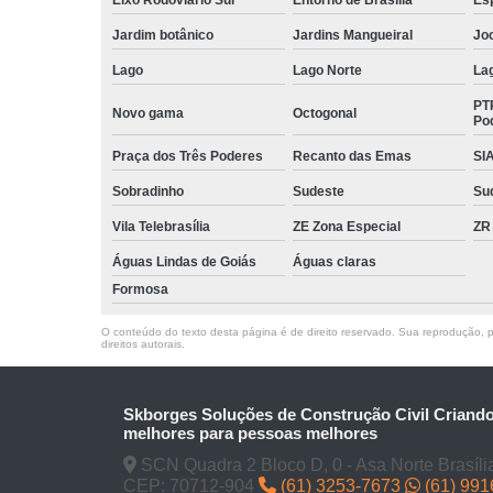
Jardim botânico
Jardins Mangueiral
Jo
Lago
Lago Norte
La
PT
Novo gama
Octogonal
Po
Praça dos Três Poderes
Recanto das Emas
SI
Sobradinho
Sudeste
Su
Vila Telebrasília
ZE Zona Especial
ZR
Águas Lindas de Goiás
Águas claras
Formosa
O conteúdo do texto desta página é de direito reservado. Sua reprodução, pa
direitos autorais
.
Skborges Soluções de Construção Civil Criand
melhores para pessoas melhores
SCN Quadra 2 Bloco D, 0 - Asa Norte Brasíli
CEP: 70712-904
(61) 3253-7673
(61) 99