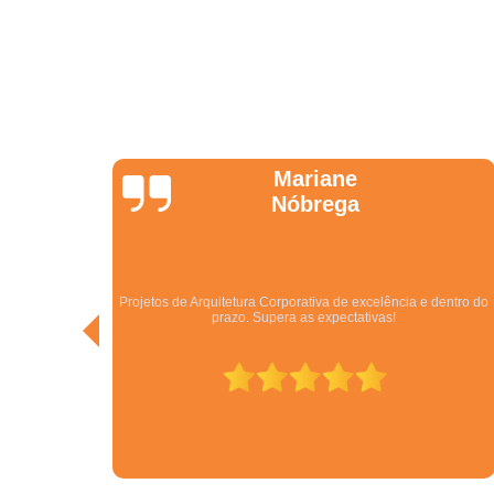
Jonathas
Araújo
dentro do
Excelentes. São especialistas no que fazem! Melhor empresa
do ramo no Centro Oeste.