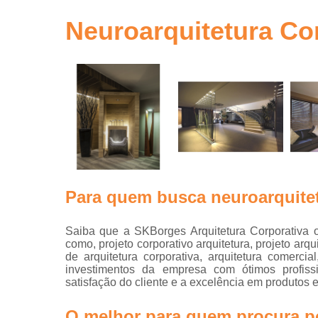
gestão de ob
em sp
Neuroarquitetura Cor
Gerenciamen
de obra
Gestão de o
Neuro
arquitetur
Projeto de
escritório
Projeto de
escritórios
Para quem busca neuroarquitet
Projeto tur
key
Saiba que a SKBorges Arquitetura Corporativa o
como, projeto corporativo arquitetura, projeto arqu
Projetos
de arquitetura corporativa, arquitetura comercial
arquitetônic
investimentos da empresa com ótimos profiss
satisfação do cliente e a excelência em produtos e
Projetos d
arquitetur
O melhor para quem procura po