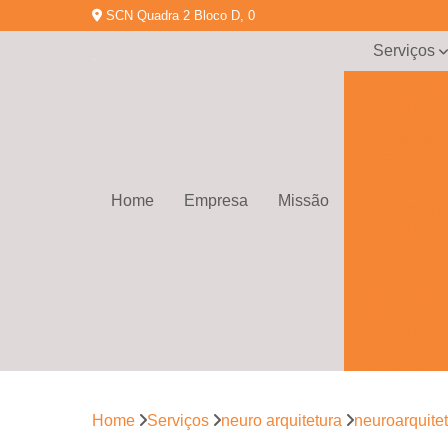
SCN Quadra 2 Bloco D, 0
Serviços
Arquitetur
corporativa
Arquitetura 
espaço
corporativ
Home
Empresa
Missão
Arquitetura
corporativa
Biofilia
Empresa d
arquitetura
corporativa
Empresa d
gerenciamen
de obras
Home
Serviços
neuro arquitetura
neuroarquite
Empresa d