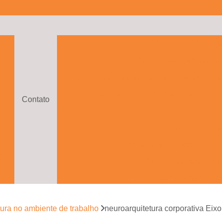
a
Arquitetura Ambien
s
Arquitetura Corporativa
de
Arquitetura Corporativa com Coworking Bra
o
Arquitetura Corporativa e de Interiores Brasí
Contato
s
Arquitetura de Escritó
s
Arquitetura de Govern
Arquitetura de Interiores Corporativa B
e
s
Arquitetura para Ambi
s
Arquitetura Ambiente Corp
e
to
Arquitetura Ambientes Cor
tura no ambiente de trabalho
neuroarquitetura corporativa Eix
Arquitetura com Drama
e