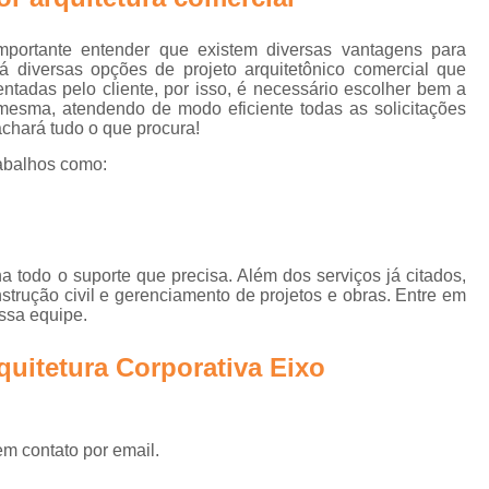
e
Biofilia na Arquitetura Corporativa
B
Design Biofílico
Design Biofílico A
portante entender que existem diversas vantagens para
rn
á diversas opções de projeto arquitetônico comercial que
Design Biofílico em Goiânia
Design
adas pelo cliente, por isso, é necessário escolher bem a
esma, atendendo de modo eficiente todas as solicitações
Projeto Biofílico
Arquitetura de
 achará tudo o que procura!
Arquitetura de Salas 
abalhos como:
Arquitetura para Sala
Escritório Arquitetur
Escritório de Arquitetura Corp
a todo o suporte que precisa. Além dos serviços já citados,
rução civil e gerenciamento de projetos e obras. Entre em
Escritório de Arquitetura Empr
ossa equipe.
Escritório de Arquitetur
quitetura Corporativa Eixo
Projeto de Arquitetura Corporativa em Sã
Projeto de Arquitetura para
em contato por email.
Projeto de Arquitetura para