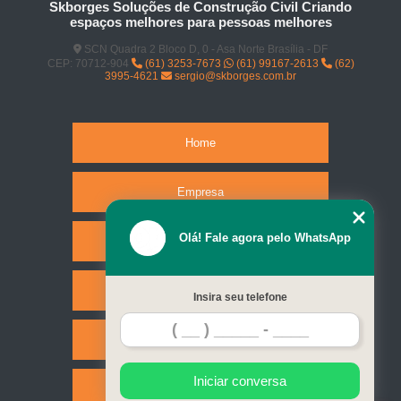
Skborges Soluções de Construção Civil Criando
espaços melhores para pessoas melhores
SCN Quadra 2 Bloco D, 0 - Asa Norte Brasília - DF
CEP: 70712-904
(61) 3253-7673
(61) 99167-2613
(62)
3995-4621
sergio@skborges.com.br
Home
Empresa
Olá! Fale agora pelo WhatsApp
Missão
Serviços
Insira seu telefone
Contato
Iniciar conversa
Mapa do site