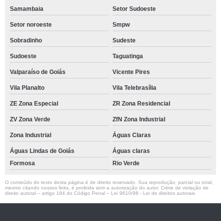
Samambaia
Setor Sudoeste
Setor noroeste
Smpw
Sobradinho
Sudeste
Sudoeste
Taguatinga
Valparaíso de Goiás
Vicente Pires
Vila Planalto
Vila Telebrasília
ZE Zona Especial
ZR Zona Residencial
ZV Zona Verde
ZfN Zona Industrial
Zona Industrial
Águas Claras
Águas Lindas de Goiás
Águas claras
Formosa
Rio Verde
O conteúdo do texto desta página é de direito reservado. Sua reprodução, parcial ou total,
mesmo citando nossos links, é proibida sem a autorização do autor. Crime de violação de
direito autoral – artigo 184 do Código Penal –
Lei 9610/98 - Lei de direitos autorais
.