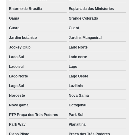
empresa de gerenciamento de obras contato Sudeste
Entorno de Brasília
Esplanada dos Ministérios
gerenciamento obras preço Gama
Gama
Grande Colorado
gerenciamento e planejamento de obra Valparaíso de Goiás
Guara
Guará
gerenciamento obras comerciais Asa norte
Jardim botânico
Jardins Mangueiral
gerenciamento obras comerciais Cruzeiro Velho
Jockey Club
Lado Norte
contratar gerenciamento obras PTP Praça dos Três Poderes
Lado Sul
Lado norte
valor de gerenciamento de obras Eixo Rodoviário Oeste
Lado sul
Lago
valor de gerenciamento e planejamento de obras Smpw
Lago Norte
Lago Oeste
Lago Sul
Luziânia
gerenciamento de implantação de obras preço Entorno de Brasília
Noroeste
Nova Gama
valor de gerenciamento de implantação de obras ERL Norte
Novo gama
Octogonal
contratar planejamento e gerenciamento de obras SIA
PTP Praça dos Três Poderes
Park Sul
gerenciamento e implementação de obras Bonfinópolis
Park Way
Planaltina
gerenciamento e fiscalização de obra Cruzeiro Velho
Plano Piloto
Praça dos Três Poderes