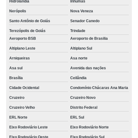
Hidrolândia
Inhumas
valor de gerenciamento obras ZV Zona Verde
Nerópolis
Nova Veneza
gerenciamento de obras preço Valparaíso de Goiás
Santo Antônio de Goiás
Senador Canedo
valor de gerenciamento e implementação de obras Valparaíso de Goiás
Terezópolis de Goiás
Trindade
gerenciamento e execução de obras Setor noroeste
Aeroporto BSB
Aeroporto de Brasilia
contratar gerenciamento e fiscalização de obras PTP Praça dos Três
Poderes
Altiplano Leste
Altiplano Sul
Arniqueiras
Asa norte
contratar gerenciamento de implantação de obras Lago
Asa sul
Avenida das nações
contratar gerenciamento de projetos e obras Rio Verde
Brasília
Ceilândia
gerenciamento de obras arquitetura Samambaia
Cidade Ocidental
Condomínio Chácaras Ana Maria
valor de gerenciamento obras comerciais ERL Norte
Cruzeiro
Cruzeiro Novo
gerenciamento obra comercial Bela Vista de Goiás
Cruzeiro Velho
Distrito Federal
gerenciamento e fiscalização de obras Condomínio Chácaras Ana Maria
ERL Norte
ERL Sul
contratar gerenciamento de implantação de obras Águas claras
Eixo Rodoviário Leste
Eixo Rodoviário Norte
contratar gerenciamento de projetos e obras Taguatinga
Eixo Rodoviário Oeste
Eixo Rodoviário Sul