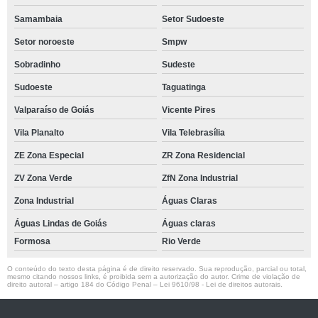
Samambaia
Setor Sudoeste
Setor noroeste
Smpw
Sobradinho
Sudeste
Sudoeste
Taguatinga
Valparaíso de Goiás
Vicente Pires
Vila Planalto
Vila Telebrasília
ZE Zona Especial
ZR Zona Residencial
ZV Zona Verde
ZfN Zona Industrial
Zona Industrial
Águas Claras
Águas Lindas de Goiás
Águas claras
Formosa
Rio Verde
O conteúdo do texto desta página é de direito reservado. Sua reprodução, parcial ou total,
mesmo citando nossos links, é proibida sem a autorização do autor. Crime de violação de
direito autoral – artigo 184 do Código Penal –
Lei 9610/98 - Lei de direitos autorais
.