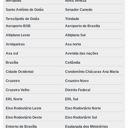
Nerópolis
Nova Veneza
Santo Antônio de Goiás
Senador Canedo
Terezópolis de Goiás
Trindade
Aeroporto BSB
Aeroporto de Brasilia
Altiplano Leste
Altiplano Sul
Arniqueiras
Asa norte
Asa sul
Avenida das nações
Brasília
Ceilândia
Cidade Ocidental
Condomínio Chácaras Ana Maria
Cruzeiro
Cruzeiro Novo
Cruzeiro Velho
Distrito Federal
ERL Norte
ERL Sul
Eixo Rodoviário Leste
Eixo Rodoviário Norte
Eixo Rodoviário Oeste
Eixo Rodoviário Sul
Entorno de Brasília
Esplanada dos Ministérios