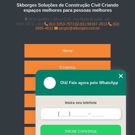
Skborges Soluções de Construção Civil Criando
espaços melhores para pessoas melhores
SCN Quadra 2 Bloco D, 0 - Asa Norte Brasília - DF
CEP: 70712-904
(61) 3253-7673
(61) 99167-2613
(62)
3995-4621
sergio@skborges.com.br
Home
Empresa
Olá! Fale agora pelo WhatsApp
Missão
Serviços
Insira seu telefone
Contato
Iniciar conversa
Mapa do site