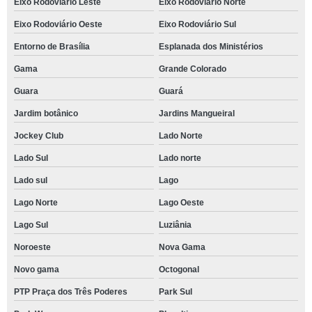
Eixo Rodoviário Leste
Eixo Rodoviário Norte
Eixo Rodoviário Oeste
Eixo Rodoviário Sul
Entorno de Brasília
Esplanada dos Ministérios
Gama
Grande Colorado
Guara
Guará
Jardim botânico
Jardins Mangueiral
Jockey Club
Lado Norte
Lado Sul
Lado norte
Lado sul
Lago
Lago Norte
Lago Oeste
Lago Sul
Luziânia
Noroeste
Nova Gama
Novo gama
Octogonal
PTP Praça dos Três Poderes
Park Sul