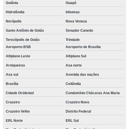
Goiânia
Guapó
Hidrolândia
Inhumas
Nerópolis
Nova Veneza
Santo Antônio de Goiás
Senador Canedo
Terezópolis de Goiás
Trindade
Aeroporto BSB
Aeroporto de Brasilia
Altiplano Leste
Altiplano Sul
Arniqueiras
Asa norte
Asa sul
Avenida das nações
Brasília
Ceilândia
Cidade Ocidental
Condomínio Chácaras Ana Maria
Cruzeiro
Cruzeiro Novo
Cruzeiro Velho
Distrito Federal
ERL Norte
ERL Sul