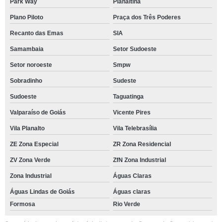
Park Way
Planaltina
Plano Piloto
Praça dos Três Poderes
Recanto das Emas
SIA
Samambaia
Setor Sudoeste
Setor noroeste
Smpw
Sobradinho
Sudeste
Sudoeste
Taguatinga
Valparaíso de Goiás
Vicente Pires
Vila Planalto
Vila Telebrasília
ZE Zona Especial
ZR Zona Residencial
ZV Zona Verde
ZfN Zona Industrial
Zona Industrial
Águas Claras
Águas Lindas de Goiás
Águas claras
Formosa
Rio Verde