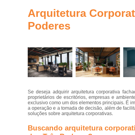
gestão de ob
em sp
Arquitetura Corpora
Gerenciamen
Poderes
de obra
Gestão de o
Neuro
arquitetur
Projeto de
escritório
Projeto de
escritórios
Projeto tur
Se deseja adquirir arquitetura corporativa fa
key
proprietários de escritórios, empresas e ambien
exclusivo como um dos elementos principais. É i
Projetos
a operação e a tomada de decisão, além de facil
arquitetônic
soluções sobre arquitetura corporativas.
Projetos d
Buscando arquitetura corporat
arquitetur