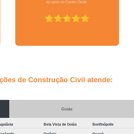
organizada. Preza pela qualidade, bom gosto e preço justo
Empresa de Gestão de Custos d
Empresa de Gestão de Obras d
Empresa de Gestão de Projet
Empresa de Gestão e Consultoria
Empresa de Planejamento e Gestão
Empresa Especialista em Gestão 
Empresa Especialista em Gestão de 
ões de Construção Civil atende:
Empresa Especializada em Gestão 
Escritório de Gestão de Obras e Ref
Gestão de Obras de E
Goiás
Gestão de Obras de Sal
Gerenciamento de Implantação d
agoiânia
Bela Vista de Goiás
Bonfinópolis
Gerenciamento de Obras Arquitetura
anápolis
Goiânia
Guapó