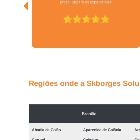
tivas!
do ramo no Centro Oeste.
Regiões onde a Skborges Soluç
Brasília
Abadia de Goiás
Aparecida de Goiânia
Ar
Caturaí
Goianira
Goi