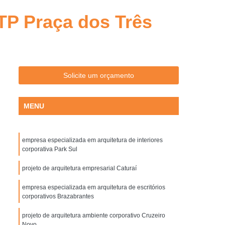
Arquitetura Comercial e Corporativa Goiânia
TP Praça dos Três
ativa Acustica Goiânia
 Ambientes Pequenos Goiânia
om Area de Convivencia Goiânia
Arquitetura Corporativa de Escritório Goiânia
Solicite um orçamento
a Estilo Industrial Goiânia
MENU
rnista Goiânia
Arquiteto Corporativo
ativos
Arquitetura Corporativa
empresa especializada em arquitetura de interiores
Arquitetura Corporativa em Goiânia
corporativa Park Sul
quitetura Decoração Corporativa
projeto de arquitetura empresarial Caturaí
Arquitetura e Construção Corporativa
empresa especializada em arquitetura de escritórios
iva
Projeto Corporativo Arquitetura
corporativos Brazabrantes
Arquitetura Biofilia
Biofilia Arquitetura
projeto de arquitetura ambiente corporativo Cruzeiro
Novo