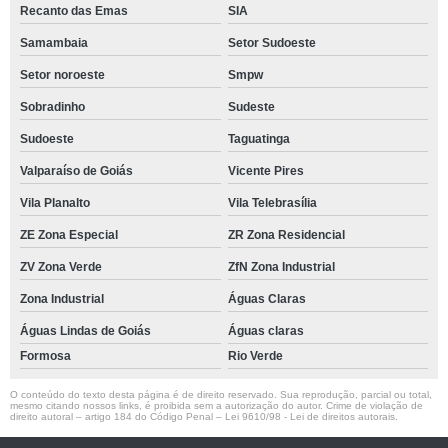
Recanto das Emas
SIA
Samambaia
Setor Sudoeste
Setor noroeste
Smpw
Sobradinho
Sudeste
Sudoeste
Taguatinga
Valparaíso de Goiás
Vicente Pires
Vila Planalto
Vila Telebrasília
ZE Zona Especial
ZR Zona Residencial
ZV Zona Verde
ZfN Zona Industrial
Zona Industrial
Águas Claras
Águas Lindas de Goiás
Águas claras
Formosa
Rio Verde
O conteúdo do texto desta página é de direito reservado. Sua reprodução, parcial ou total,
mesmo citando nossos links, é proibida sem a autorização do autor. Crime de violação de
direito autoral – artigo 184 do Código Penal –
Lei 9610/98 - Lei de direitos autorais
.