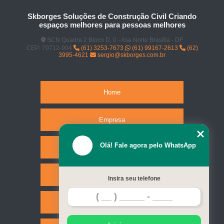
Skborges Soluções de Construção Civil Criando
espaços melhores para pessoas melhores
SCN Quadra 2 Bloco D, 0 - Asa Norte Brasília - DF
CEP: 70712-904
(61) 3253-7673
(61) 99167-2613
(62)
3995-4621
sergio@skborges.com.br
Home
Empresa
Olá! Fale agora pelo WhatsApp
Missão
Serviços
Insira seu telefone
Contato