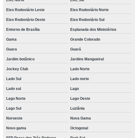
Eixo Rodoviário Leste
Eixo Rodoviário Norte
Eixo Rodoviário Oeste
Eixo Rodoviário Sul
Entorno de Brasília
Esplanada dos Ministérios
Gama
Grande Colorado
Guara
Guará
Jardim botânico
Jardins Mangueiral
Jockey Club
Lado Norte
Lado Sul
Lado norte
Lado sul
Lago
Lago Norte
Lago Oeste
Lago Sul
Luziânia
Noroeste
Nova Gama
Novo gama
Octogonal
PTP Praça dos Três Poderes
Park Sul