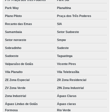
Park Way
Planaltina
Plano Piloto
Praça dos Três Poderes
Recanto das Emas
SIA
Samambaia
Setor Sudoeste
Setor noroeste
Smpw
Sobradinho
Sudeste
Sudoeste
Taguatinga
Valparaíso de Goiás
Vicente Pires
Vila Planalto
Vila Telebrasília
ZE Zona Especial
ZR Zona Residencial
ZV Zona Verde
ZfN Zona Industrial
Zona Industrial
Águas Claras
Águas Lindas de Goiás
Águas claras
Formosa
Rio Verde