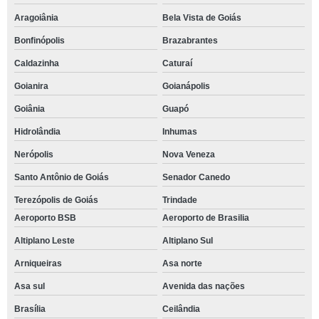
Aragoiânia
Bela Vista de Goiás
Bonfinópolis
Brazabrantes
Caldazinha
Caturaí
Goianira
Goianápolis
Goiânia
Guapó
Hidrolândia
Inhumas
Nerópolis
Nova Veneza
Santo Antônio de Goiás
Senador Canedo
Terezópolis de Goiás
Trindade
Aeroporto BSB
Aeroporto de Brasilia
Altiplano Leste
Altiplano Sul
Arniqueiras
Asa norte
Asa sul
Avenida das nações
Brasília
Ceilândia