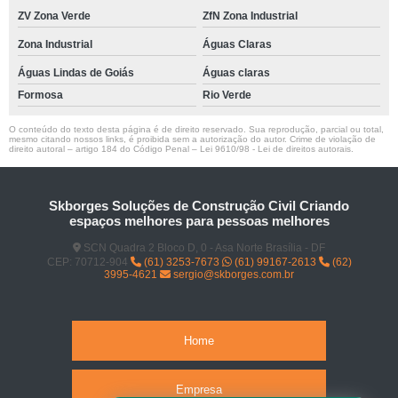
ZV Zona Verde
ZfN Zona Industrial
Zona Industrial
Águas Claras
Águas Lindas de Goiás
Águas claras
Formosa
Rio Verde
O conteúdo do texto desta página é de direito reservado. Sua reprodução, parcial ou total,
mesmo citando nossos links, é proibida sem a autorização do autor. Crime de violação de
direito autoral – artigo 184 do Código Penal –
Lei 9610/98 - Lei de direitos autorais
.
Skborges Soluções de Construção Civil Criando
espaços melhores para pessoas melhores
SCN Quadra 2 Bloco D, 0 - Asa Norte Brasília - DF
CEP: 70712-904
(61) 3253-7673
(61) 99167-2613
(62)
3995-4621
sergio@skborges.com.br
Home
Empresa