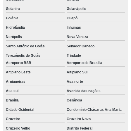
Goianira
Goianápolis
Goiânia
Guapó
Hidrolândia
Inhumas
Nerópolis
Nova Veneza
Santo Antônio de Goiás
Senador Canedo
Terezópolis de Goiás
Trindade
Aeroporto BSB
Aeroporto de Brasilia
Altiplano Leste
Altiplano Sul
Arniqueiras
Asa norte
Asa sul
Avenida das nações
Brasília
Ceilândia
Cidade Ocidental
Condomínio Chácaras Ana Maria
Cruzeiro
Cruzeiro Novo
Cruzeiro Velho
Distrito Federal