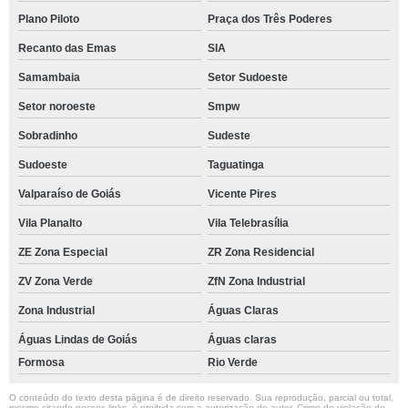
Plano Piloto
Praça dos Três Poderes
Recanto das Emas
SIA
Samambaia
Setor Sudoeste
Setor noroeste
Smpw
Sobradinho
Sudeste
Sudoeste
Taguatinga
Valparaíso de Goiás
Vicente Pires
Vila Planalto
Vila Telebrasília
ZE Zona Especial
ZR Zona Residencial
ZV Zona Verde
ZfN Zona Industrial
Zona Industrial
Águas Claras
Águas Lindas de Goiás
Águas claras
Formosa
Rio Verde
O conteúdo do texto desta página é de direito reservado. Sua reprodução, parcial ou total,
mesmo citando nossos links, é proibida sem a autorização do autor. Crime de violação de