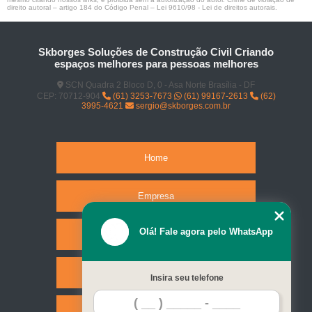
direito autoral – artigo 184 do Código Penal –
Lei 9610/98 - Lei de direitos autorais
.
Skborges Soluções de Construção Civil Criando
espaços melhores para pessoas melhores
SCN Quadra 2 Bloco D, 0 - Asa Norte Brasília - DF
CEP: 70712-904
(61) 3253-7673
(61) 99167-2613
(62)
3995-4621
sergio@skborges.com.br
Home
Empresa
Olá! Fale agora pelo WhatsApp
Missão
Serviços
Insira seu telefone
Contato