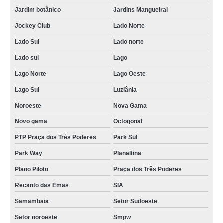
Jardim botânico
Jardins Mangueiral
orçamento de projeto de arquitetura para salas corporativas Vila Telebrasília
Jockey Club
Lado Norte
arquitetura de escritórios corporativos valores Setor noroeste
Lado Sul
Lado norte
preço de projeto de arquitetura para salas corporativas Sudoeste
Lado sul
Lago
orçamento de projeto de arquitetura para salas empresarial ZfN Zona
Lago Norte
Lago Oeste
Industrial
Lago Sul
Luziânia
escritório de arquiteturas corporativas Asa sul
Noroeste
Nova Gama
arquitetura para sala corporativa preço Guapó
Novo gama
Octogonal
projeto de arquitetura para salas corporativas preço Ceilândia
PTP Praça dos Três Poderes
Park Sul
arquitetura de escritórios corporativos preço Arniqueiras
Park Way
Planaltina
projeto de arquitetura para salas empresarial preço Goianápolis
Plano Piloto
Praça dos Três Poderes
escritório arquitetura corporativa valores Terezópolis de Goiás
Recanto das Emas
SIA
projeto de arquitetura corporativa valores Lado sul
Samambaia
Setor Sudoeste
projeto de arquitetura para salas corporativas valores Hidrolândia
Setor noroeste
Smpw