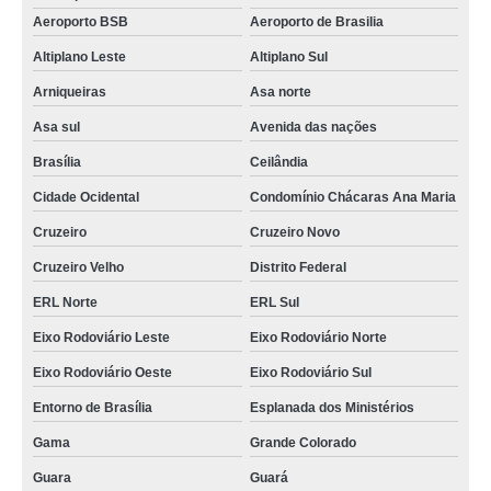
Aeroporto BSB
Aeroporto de Brasilia
arquitetura de salas corporativas preço PTP Praça dos Três Poderes
Altiplano Leste
Altiplano Sul
arquitetura de escritórios corporativos Vila Telebrasília
Arniqueiras
Asa norte
projeto de arquitetura para salas corporativas Asa sul
Asa sul
Avenida das nações
orçamento de projeto de arquitetura empresarial Goiânia
Brasília
Ceilândia
orçamento de arquitetura de escritórios corporativos Guará
Cidade Ocidental
Condomínio Chácaras Ana Maria
preço de projeto de arquitetura para salas corporativas ERL Sul
Cruzeiro
Cruzeiro Novo
projetos corporativos de arquitetura Lado Sul
Cruzeiro Velho
Distrito Federal
escritório de arquitetura corporativa e empresarial preço Condomínio
ERL Norte
ERL Sul
Chácaras Ana Maria
Eixo Rodoviário Leste
Eixo Rodoviário Norte
projeto de arquitetura corporativa Sobradinho
Eixo Rodoviário Oeste
Eixo Rodoviário Sul
escritório de arquitetura corporativa e empresarial preço Cruzeiro Novo
Entorno de Brasília
Esplanada dos Ministérios
preço de projeto de arquitetura empresarial Eixo Rodoviário Leste
Gama
Grande Colorado
escritório arquitetura corporativa Santo Antônio de Goiás
Guara
Guará
telefone de escritório de arquitetura empresarial e corporativa Nova Gama