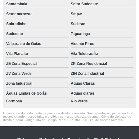
Samambaia
Setor Sudoeste
Setor noroeste
Smpw
Sobradinho
Sudeste
Sudoeste
Taguatinga
Valparaíso de Goiás
Vicente Pires
Vila Planalto
Vila Telebrasília
ZE Zona Especial
ZR Zona Residencial
ZV Zona Verde
ZfN Zona Industrial
Zona Industrial
Águas Claras
Águas Lindas de Goiás
Águas claras
Formosa
Rio Verde
O conteúdo do texto desta página é de direito reservado. Sua reprodução, parcial ou total,
mesmo citando nossos links, é proibida sem a autorização do autor. Crime de violação de
direito autoral – artigo 184 do Código Penal –
Lei 9610/98 - Lei de direitos autorais
.